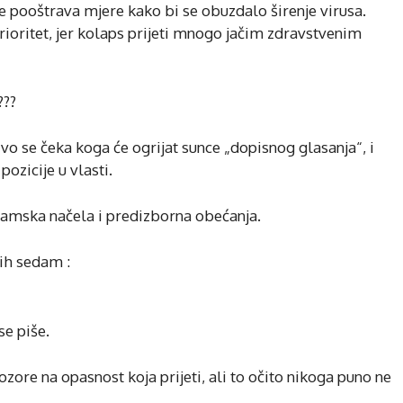
e pooštrava mjere kako bi se obuzdalo širenje virusa.
ioritet, jer kolaps prijeti mnogo jačim zdravstvenim
???
ivo se čeka koga će ogrijat sunce „dopisnog glasanja“, i
pozicije u vlasti.
ramska načela i predizborna obećanja.
ih sedam :
e piše.
ozore na opasnost koja prijeti, ali to očito nikoga puno ne