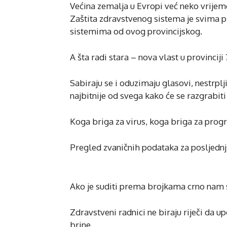
Većina zemalja u Evropi već neko vrijem
Zaštita zdravstvenog sistema je svima pr
sistemima od ovog provincijskog.
A šta radi stara – nova vlast u provinciji 
Sabiraju se i oduzimaju glasovi, nestrplj
najbitnije od svega kako će se razgrabiti 
Koga briga za virus, koga briga za prog
Pregled zvaničnih podataka za posljednj
Ako je suditi prema brojkama crno nam s
Zdravstveni radnici ne biraju riječi da up
brine.