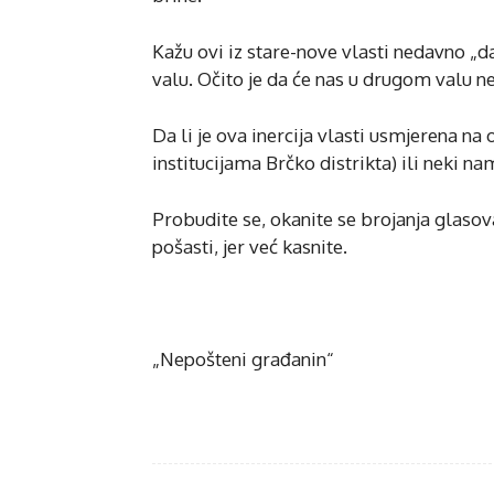
Kažu ovi iz stare-nove vlasti nedavno „d
valu. Očito je da će nas u drugom valu n
Da li je ova inercija vlasti usmjerena na o
institucijama Brčko distrikta) ili neki n
Probudite se, okanite se brojanja glaso
pošasti, jer već kasnite.
„Nepošteni građanin“