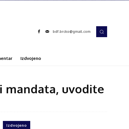
bdf.brcko@gmail.com
entar
Izdvojeno
 i mandata, uvodite
Izdvojeno