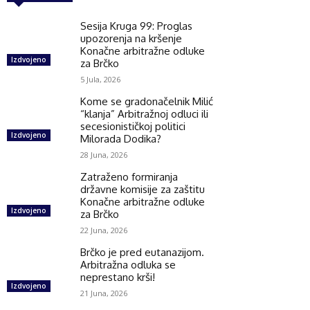
Sesija Kruga 99: Proglas
upozorenja na kršenje
Konačne arbitražne odluke
Izdvojeno
za Brčko
5 Jula, 2026
Kome se gradonačelnik Milić
“klanja” Arbitražnoj odluci ili
secesionističkoj politici
Izdvojeno
Milorada Dodika?
28 Juna, 2026
Zatraženo formiranja
državne komisije za zaštitu
Konačne arbitražne odluke
Izdvojeno
za Brčko
22 Juna, 2026
Brčko je pred eutanazijom.
Arbitražna odluka se
neprestano krši!
Izdvojeno
21 Juna, 2026