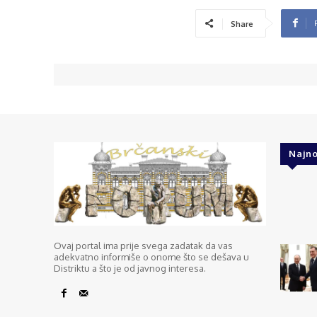
Share
Najno
Ovaj portal ima prije svega zadatak da vas
adekvatno informiše o onome što se dešava u
Distriktu a što je od javnog interesa.