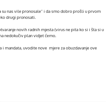
a su nas vile pronosale“ i da smo dobro prošli u prvom
eko drugi pronosati.
tvaranje novih radnih mjesta (virus ne pita ko si i šta si u
ama nedokučiv plan vidjet ćemo.
va i mandata, uvodite nove mjere za obuzdavanje ove