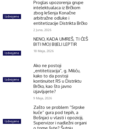
Proglas upozorenja grupe
intelektualaca iz Brčkom
zbog kršenja Konačne
Izdvojeno
arbitražne odluke i
entitetizacije Distrikta Brčko
2 Juna, 2026
NENO, KADA UMREŠ, TI ĆEŠ
BITI MOJ BIJELI LEPTIR
18 Maja, 2026
Izdvojeno
Ako ne postoji
„entitetizacija“, g. Miliću,
kako to da postoji
Izdvojeno
kontinuitet RS u Distriktu
Brčko, kao što javno
izjavljujete?
9 Maja, 2026
Zašto se problem “Srpske
kuće” gura pod tepih, a
Bošnjaci u vlasti i opoziciji,
Izdvojeno
Supervizor i nadležni organi
o tome šute? Šutnju