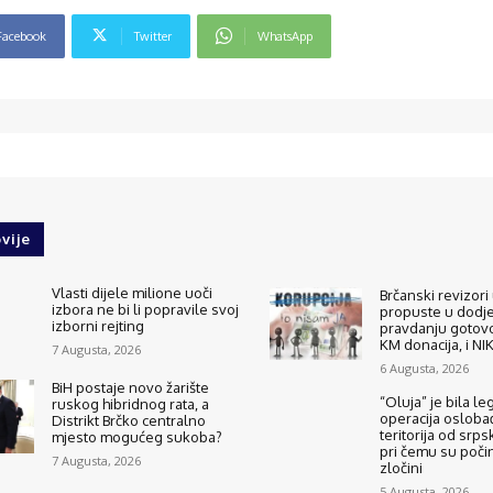
Facebook
Twitter
WhatsApp
vije
Vlasti dijele milione uoči
Brčanski revizori 
izbora ne bi li popravile svoj
propuste u dodjel
izborni rejting
pravdanju gotovo
KM donacija, i N
7 Augusta, 2026
6 Augusta, 2026
BiH postaje novo žarište
“Oluja” je bila le
ruskog hibridnog rata, a
operacija osloba
Distrikt Brčko centralno
teritorija od srps
mjesto mogućeg sukoba?
pri čemu su počinj
7 Augusta, 2026
zločini
5 Augusta, 2026