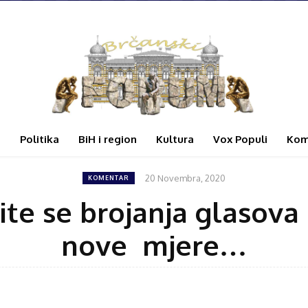
i
Politika
BiH i region
Kultura
Vox Populi
Kom
20 Novembra, 2020
KOMENTAR
ite se brojanja glasova
nove mjere…