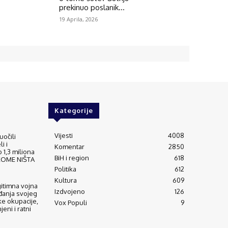
prekinuo poslanik...
19 Aprila, 2026
Kategorije
Vijesti
4008
uočili
i i
Komentar
2850
 1,3 miliona
BiH i region
618
IKOME NIŠTA
Politika
612
Kultura
609
gitimna vojna
Izdvojeno
126
đanja svojeg
ke okupacije,
Vox Populi
9
eni i ratni