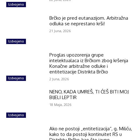
Izdvojeno
Brčko je pred eutanazijom. Arbitražna
odluka se neprestano krši!
21 Juna, 2026
Izdvojeno
Proglas upozorenja grupe
intelektualaca iz Brčkom zbog kršenja
Konačne arbitražne odluke i
entitetizacije Distrikta Brčko
Izdvojeno
2 Juna, 2026
NENO, KADA UMREŠ, TI ĆEŠ BITI MOJ
BIJELI LEPTIR
18 Maja, 2026
Izdvojeno
Ako ne postoji „entitetizacija“, g. Miliću,
kako to da postoji kontinuitet RS u
Distriktu Brčko, kao što javno