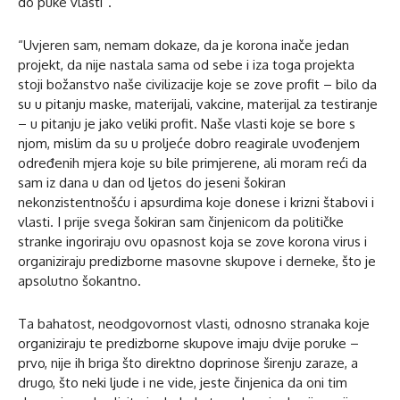
do puke vlasti”.
“Uvjeren sam, nemam dokaze, da je korona inače jedan
projekt, da nije nastala sama od sebe i iza toga projekta
stoji božanstvo naše civilizacije koje se zove profit – bilo da
su u pitanju maske, materijali, vakcine, materijal za testiranje
– u pitanju je jako veliki profit. Naše vlasti koje se bore s
njom, mislim da su u proljeće dobro reagirale uvođenjem
određenih mjera koje su bile primjerene, ali moram reći da
sam iz dana u dan od ljetos do jeseni šokiran
nekonzistentnošću i apsurdima koje donese i krizni štabovi i
vlasti. I prije svega šokiran sam činjenicom da političke
stranke ingoriraju ovu opasnost koja se zove korona virus i
organiziraju predizborne masovne skupove i derneke, što je
apsolutno šokantno.
Ta bahatost, neodgovornost vlasti, odnosno stranaka koje
organiziraju te predizborne skupove imaju dvije poruke –
prvo, nije ih briga što direktno doprinose širenju zaraze, a
drugo, što neki ljude i ne vide, jeste činjenica da oni tim