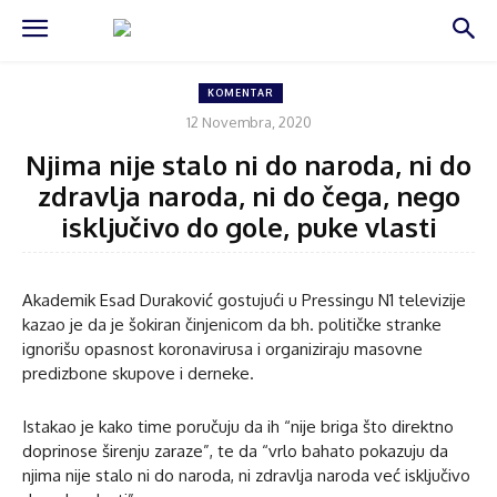
KOMENTAR
12 Novembra, 2020
Njima nije stalo ni do naroda, ni do
zdravlja naroda, ni do čega, nego
isključivo do gole, puke vlasti
Akademik Esad Duraković gostujući u Pressingu N1 televizije
kazao je da je šokiran činjenicom da bh. političke stranke
ignorišu opasnost koronavirusa i organiziraju masovne
predizbone skupove i derneke.
Istakao je kako time poručuju da ih “nije briga što direktno
doprinose širenju zaraze”, te da “vrlo bahato pokazuju da
njima nije stalo ni do naroda, ni zdravlja naroda već isključivo