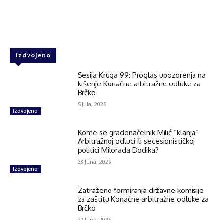
Facebook
Twitter
WhatsApp
Izdvojeno
Sesija Kruga 99: Proglas upozorenja na
kršenje Konačne arbitražne odluke za
Brčko
5 Jula, 2026
Izdvojeno
Kome se gradonačelnik Milić “klanja”
Arbitražnoj odluci ili secesionističkoj
politici Milorada Dodika?
28 Juna, 2026
Izdvojeno
Zatraženo formiranja državne komisije
za zaštitu Konačne arbitražne odluke za
Brčko
22 Juna, 2026