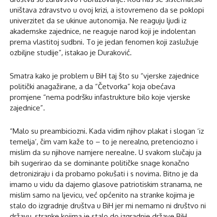
uništava zdravstvo u ovoj krizi, a istovremeno da se poklopi
univerzitet da se ukinue autonomija. Ne reaguju ljudi iz
akademske zajednice, ne reaguje narod koji je indolentan
prema vlastitoj sudbni. To je jedan fenomen koji zaslužuje
ozbiljne studije”, istakao je Duraković.
Smatra kako je problem u BiH taj što su “vjerske zajednice
politički anagažirane, a da “Četvorka” koja obećava
promjene “nema podršku infastrukture bilo koje vjerske
zajednice”.
“Malo su preambiciozni. Kada vidim njihov plakat i slogan ‘iz
temelja’, čim vam kaže to – to je nerealno, pretenciozno i
mislim da su njihove namjere nerealne. U svakom slučaju ja
bih sugerirao da se dominante političke snage konačno
detroniziraju i da probamo pokušati i s novima. Bitno je da
imamo u vidu da dajemo glasove patriotiskim stranama, ne
mislim samo na ljevicu, već općenito na stranke kojima je
stalo do izgradnje društva u BiH jer mi nemamo ni društvo ni
državu, stranke kojima je stalo do izgradnje države BiH