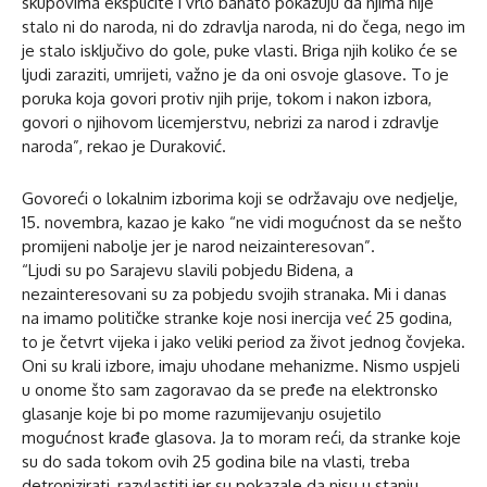
skupovima eksplicite i vrlo bahato pokazuju da njima nije
stalo ni do naroda, ni do zdravlja naroda, ni do čega, nego im
je stalo isključivo do gole, puke vlasti. Briga njih koliko će se
ljudi zaraziti, umrijeti, važno je da oni osvoje glasove. To je
poruka koja govori protiv njih prije, tokom i nakon izbora,
govori o njihovom licemjerstvu, nebrizi za narod i zdravlje
naroda”, rekao je Duraković.
Govoreći o lokalnim izborima koji se održavaju ove nedjelje,
15. novembra, kazao je kako “ne vidi mogućnost da se nešto
promijeni nabolje jer je narod neizainteresovan”.
“Ljudi su po Sarajevu slavili pobjedu Bidena, a
nezainteresovani su za pobjedu svojih stranaka. Mi i danas
na imamo političke stranke koje nosi inercija već 25 godina,
to je četvrt vijeka i jako veliki period za život jednog čovjeka.
Oni su krali izbore, imaju uhodane mehanizme. Nismo uspjeli
u onome što sam zagoravao da se pređe na elektronsko
glasanje koje bi po mome razumijevanju osujetilo
mogućnost krađe glasova. Ja to moram reći, da stranke koje
su do sada tokom ovih 25 godina bile na vlasti, treba
detronizirati, razvlastiti jer su pokazale da nisu u stanju