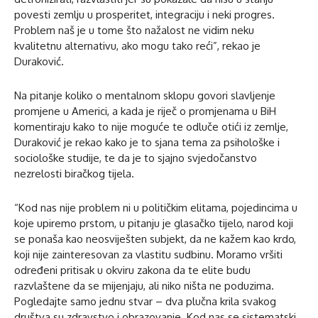
povesti zemlju u prosperitet, integraciju i neki progres.
Problem naš je u tome što nažalost ne vidim neku
kvalitetnu alternativu, ako mogu tako reći”, rekao je
Duraković.
Na pitanje koliko o mentalnom sklopu govori slavljenje
promjene u Americi, a kada je riječ o promjenama u BiH
komentiraju kako to nije moguće te odluče otići iz zemlje,
Duraković je rekao kako je to sjana tema za psihološke i
sociološke studije, te da je to sjajno svjedočanstvo
nezrelosti biračkog tijela.
“Kod nas nije problem ni u političkim elitama, pojedincima u
koje upiremo prstom, u pitanju je glasačko tijelo, narod koji
se ponaša kao neosviješten subjekt, da ne kažem kao krdo,
koji nije zainteresovan za vlastitu sudbinu. Moramo vršiti
određeni pritisak u okviru zakona da te elite budu
razvlaštene da se mijenjaju, ali niko ništa ne poduzima.
Pogledajte samo jednu stvar – dva plučna krila svakog
društva su zdravstvo i obrazovanje. Kod nas se sistematski