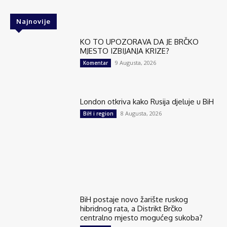
Najnovije
KO TO UPOZORAVA DA JE BRČKO
MJESTO IZBIJANJA KRIZE?
9 Augusta, 2026
Komentar
London otkriva kako Rusija djeluje u BiH
8 Augusta, 2026
BiH i region
BiH postaje novo žarište ruskog
hibridnog rata, a Distrikt Brčko
centralno mjesto mogućeg sukoba?