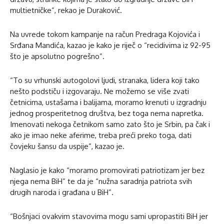
multietničke”, rekao je Duraković.
Na uvrede tokom kampanje na račun Predraga Kojovića i
Srđana Mandića, kazao je kako je riječ o “recidivima iz 92-95
što je apsolutno pogrešno”.
“To su vrhunski autogolovi ljudi, stranaka, lidera koji tako
nešto podstiču i izgovaraju. Ne možemo se više zvati
četnicima, ustašama i balijama, moramo krenuti u izgradnju
jednog prosperitetnog društva, bez toga nema napretka.
Imenovati nekoga četnikom samo zato što je Srbin, pa čak i
ako je imao neke aferime, treba preći preko toga, dati
čovjeku šansu da uspije”, kazao je.
Naglasio je kako “moramo promovirati patriotizam jer bez
njega nema BiH” te da je “nužna saradnja patriota svih
drugih naroda i građana u BiH”.
“Bošnjaci ovakvim stavovima mogu sami upropastiti BiH jer