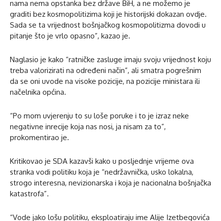
nama nema opstanka bez države BiH, a ne možemo je
graditi bez kosmopolitizima koji je historijski dokazan ovdje.
Sada se ta vrijednost bošnjačkog kosmopolitizma dovodi u
pitanje što je vrlo opasno”, kazao je.
Naglasio je kako “ratničke zasluge imaju svoju vrijednost koju
treba valorizirati na određeni način”, ali smatra pogrešnim
da se oni uvode na visoke pozicije, na pozicije ministara ili
načelnika općina.
“Po mom uvjerenju to su loše poruke i to je izraz neke
negativne inrecije koja nas nosi, ja nisam za to”,
prokomentirao je.
Kritikovao je SDA kazavši kako u posljednje vrijeme ova
stranka vodi politiku koja je “nedržavnička, usko lokalna,
strogo interesna, nevizionarska i koja je nacionalna bošnjačka
katastrofa”.
“Vode jako lošu politiku, eksploatiraju ime Alije Izetbegovića