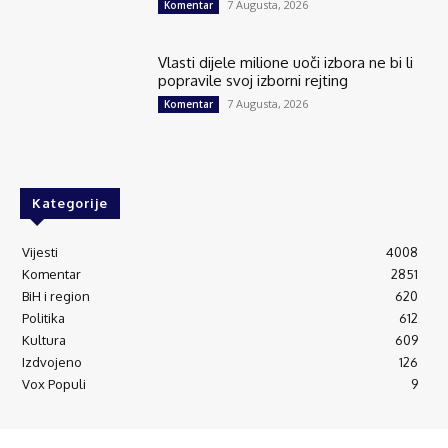
7 Augusta, 2026
Komentar
Vlasti dijele milione uoči izbora ne bi li
popravile svoj izborni rejting
7 Augusta, 2026
Komentar
Kategorije
Vijesti
4008
Komentar
2851
BiH i region
620
Politika
612
Kultura
609
Izdvojeno
126
Vox Populi
9