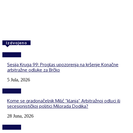
Facebook
Twitter
WhatsApp
Izdvojeno
Izdvojeno
Sesija Kruga 99: Proglas upozorenja na kršenje Konačne
arbitražne odluke za Brčko
5 Jula, 2026
Izdvojeno
Kome se gradonačelnik Milić “klanja” Arbitražnoj odluci ili
secesionističkoj politici Milorada Dodika?
28 Juna, 2026
Izdvojeno