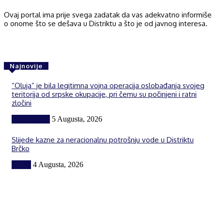
Ovaj portal ima prije svega zadatak da vas adekvatno informiše
o onome što se dešava u Distriktu a što je od javnog interesa.
Najnovije
“Oluja” je bila legitimna vojna operacija oslobađanja svojeg
teritorija od srpske okupacije, pri čemu su počinjeni i ratni
zločini
BiH i region
5 Augusta, 2026
Slijede kazne za neracionalnu potrošnju vode u Distriktu
Brčko
Vijesti
4 Augusta, 2026