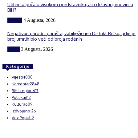
Utihnula priča o visokom predstavniku, ali i državnoj imovini u
BiH?
Politika
4 Augusta, 2026
Negativan prirodni priraštaj zabilježio je i Distrikt Brčko, gdje je
broj umrlih bio veći od broja rođenih
Vijesti
3 Augusta, 2026
Kategorije
Vijesti
4008
Komentar
2848
BiH i region
617
Politika
612
Kultura
609
Izdvojeno
126
Vox Populi
9