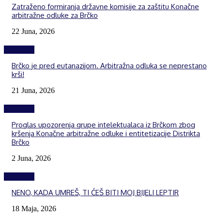
Zatraženo formiranja državne komisije za zaštitu Konačne
arbitražne odluke za Brčko
22 Juna, 2026
Izdvojeno
Brčko je pred eutanazijom. Arbitražna odluka se neprestano
krši!
21 Juna, 2026
Izdvojeno
Proglas upozorenja grupe intelektualaca iz Brčkom zbog
kršenja Konačne arbitražne odluke i entitetizacije Distrikta
Brčko
2 Juna, 2026
Izdvojeno
NENO, KADA UMREŠ, TI ĆEŠ BITI MOJ BIJELI LEPTIR
18 Maja, 2026