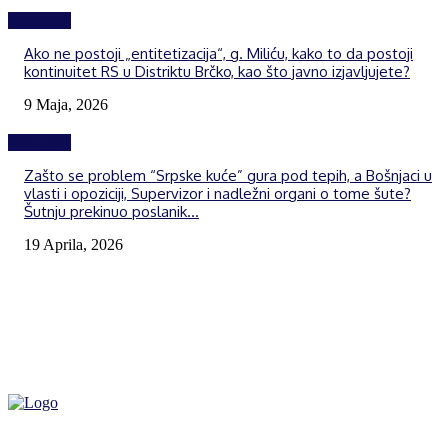
Izdvojeno
Ako ne postoji „entitetizacija“, g. Miliću, kako to da postoji
kontinuitet RS u Distriktu Brčko, kao što javno izjavljujete?
9 Maja, 2026
Izdvojeno
Zašto se problem “Srpske kuće” gura pod tepih, a Bošnjaci u
vlasti i opoziciji, Supervizor i nadležni organi o tome šute?
Šutnju prekinuo poslanik...
19 Aprila, 2026