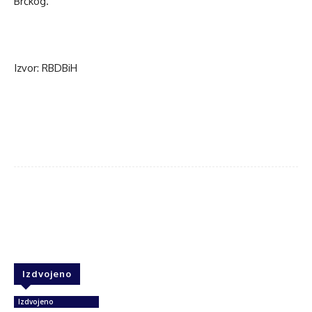
Brčkog.
Izvor: RBDBiH
Facebook
Twitter
WhatsApp
Izdvojeno
Izdvojeno