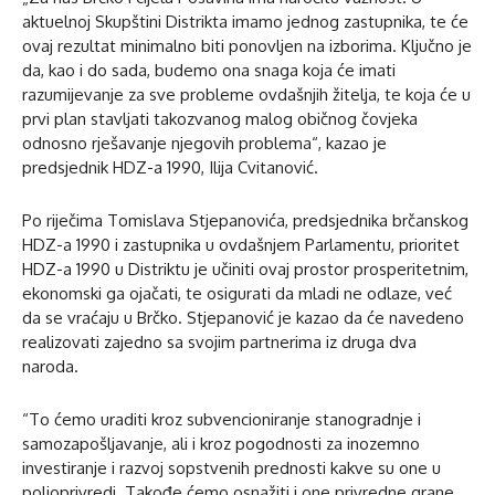
aktuelnoj Skupštini Distrikta imamo jednog zastupnika, te će
ovaj rezultat minimalno biti ponovljen na izborima. Ključno je
da, kao i do sada, budemo ona snaga koja će imati
razumijevanje za sve probleme ovdašnjih žitelja, te koja će u
prvi plan stavljati takozvanog malog običnog čovjeka
odnosno rješavanje njegovih problema“, kazao je
predsjednik HDZ-a 1990, Ilija Cvitanović.
Po riječima Tomislava Stjepanovića, predsjednika brčanskog
HDZ-a 1990 i zastupnika u ovdašnjem Parlamentu, prioritet
HDZ-a 1990 u Distriktu je učiniti ovaj prostor prosperitetnim,
ekonomski ga ojačati, te osigurati da mladi ne odlaze, već
da se vraćaju u Brčko. Stjepanović je kazao da će navedeno
realizovati zajedno sa svojim partnerima iz druga dva
naroda.
“To ćemo uraditi kroz subvencioniranje stanogradnje i
samozapošljavanje, ali i kroz pogodnosti za inozemno
investiranje i razvoj sopstvenih prednosti kakve su one u
poljoprivredi. Takođe ćemo osnažiti i one privredne grane