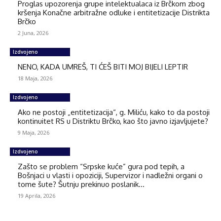
Proglas upozorenja grupe intelektualaca iz Brčkom zbog
kršenja Konačne arbitražne odluke i entitetizacije Distrikta
Brčko
2 Juna, 2026
Izdvojeno
NENO, KADA UMREŠ, TI ĆEŠ BITI MOJ BIJELI LEPTIR
18 Maja, 2026
Izdvojeno
Ako ne postoji „entitetizacija“, g. Miliću, kako to da postoji
kontinuitet RS u Distriktu Brčko, kao što javno izjavljujete?
9 Maja, 2026
Izdvojeno
Zašto se problem “Srpske kuće” gura pod tepih, a
Bošnjaci u vlasti i opoziciji, Supervizor i nadležni organi o
tome šute? Šutnju prekinuo poslanik...
19 Aprila, 2026