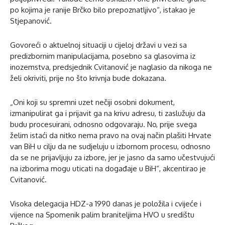
po kojima je ranije Brčko bilo prepoznatljivo“, istakao je
Stjepanović.
Govoreći o aktuelnoj situaciji u cijeloj državi u vezi sa
predizbornim manipulacijama, posebno sa glasovima iz
inozemstva, predsjednik Cvitanović je naglasio da nikoga ne
želi okriviti, prije no što krivnja bude dokazana.
„Oni koji su spremni uzet nečiji osobni dokument,
izmanipulirat ga i prijavit ga na krivu adresu, ti zaslužuju da
budu procesuirani, odnosno odgovaraju. No, prije svega
želim istaći da nitko nema pravo na ovaj način plašiti Hrvate
van BiH u cilju da ne sudjeluju u izbornom procesu, odnosno
da se ne prijavljuju za izbore, jer je jasno da samo učestvujući
na izborima mogu uticati na događaje u BiH“, akcentirao je
Cvitanović.
Visoka delegacija HDZ-a 1990 danas je položila i cvijeće i
vijence na Spomenik palim braniteljima HVO u središtu