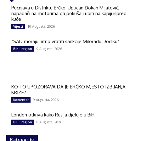
Pucnjava u Distriktu Brčko: Upucan Đokan Mijatović,
napadači na motorima ga pokušali ubiti na kapiji ispred
kuće
10 Augusta, 2026
Vijesti
“SAD moraju hitno vratiti sankcije Miloradu Dodiku”
9 Augusta, 2026
BiH i region
KO TO UPOZORAVA DA JE BRČKO MJESTO IZBIJANJA
KRIZE?
9 Augusta, 2026
Komentar
London otkriva kako Rusija djeluje u BiH
8 Augusta, 2026
BiH i region
Kategorije