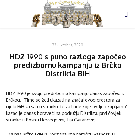
POLITIKA
22 Oktobra, 2020
HDZ 1990 s puno razloga započeo
predizbornu kampanju iz Brčko
Distrikta BiH
HDZ 1990 je svoju predizbornu kampanju danas započeo iz
Brčkog. “Time se želi ukazati na značaj ovog prostora za
cijelu BiH za samu stranku, te za ljude koje ovdje okupljamo”,
kazao je danas boraveći na području Distrikta, prvi čovjek
stranke u Bosni i Hercegovini, Ilija Cvitanović.
„Za nas Brčko i cijela Posavina ima naročitu važnost. U