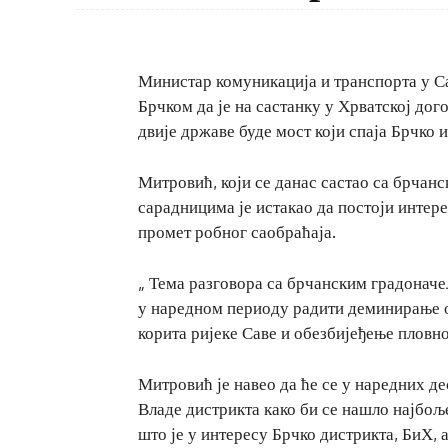
Министар комуникација и транспорта у С
Брчком да је на састанку у Хрватској до
двије државе буде мост који спаја Брчко и
Митровић, који се данас састао са брч
сарадницима је истакао да постоји интер
промет робног саобраћаја.
„ Тема разговора са брчанским градоначе
у наредном периоду радити деминирање о
корита ријеке Саве и обезбијеђење пловно
Митровић је навео да ће се у наредних де
Владе дистрикта како би се нашло најбоље
што је у интересу Брчко дистрикта, БиХ, 