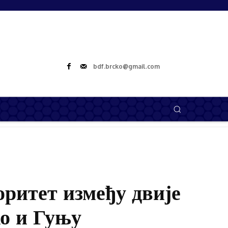
bdf.brcko@gmail.com
entar
Izdvojeno
оритет између двије
ко и Гуњу