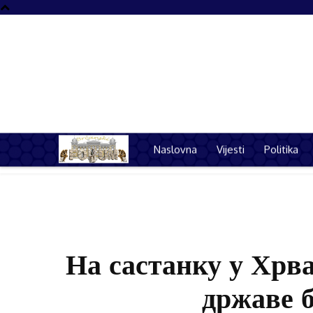
Naslovna
Vijesti
Politika
Naslovna
Vijest
На састанку у Хрва
државе б