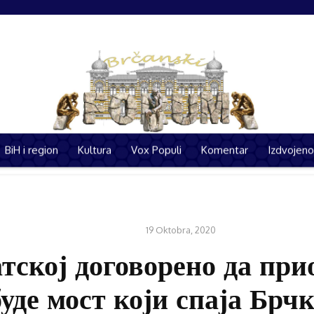
BiH i region
Kultura
Vox Populi
Komentar
Izdvojeno
i
Politika
BiH i region
Kultura
Vox Populi
Kom
19 Oktobra, 2020
VIJESTI
тској договорено да при
уде мост који спаја Брч