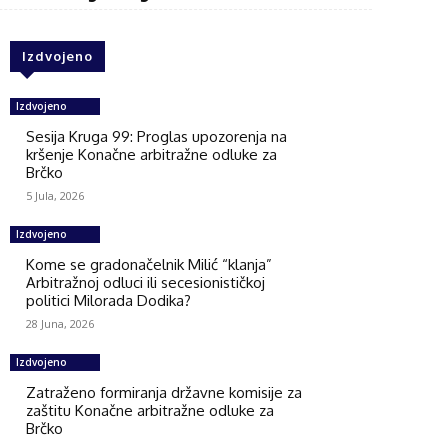
Izdvojeno
Izdvojeno
Sesija Kruga 99: Proglas upozorenja na
kršenje Konačne arbitražne odluke za
Brčko
5 Jula, 2026
Izdvojeno
Kome se gradonačelnik Milić “klanja”
Arbitražnoj odluci ili secesionističkoj
politici Milorada Dodika?
28 Juna, 2026
Izdvojeno
Zatraženo formiranja državne komisije za
zaštitu Konačne arbitražne odluke za
Brčko