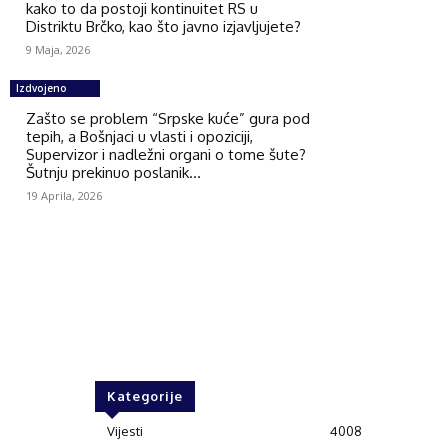
kako to da postoji kontinuitet RS u
Distriktu Brčko, kao što javno izjavljujete?
9 Maja, 2026
Izdvojeno
Zašto se problem “Srpske kuće” gura pod
tepih, a Bošnjaci u vlasti i opoziciji,
Supervizor i nadležni organi o tome šute?
Šutnju prekinuo poslanik...
19 Aprila, 2026
Kategorije
Vijesti
4008