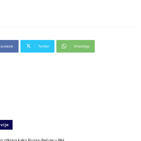
Facebook
Twitter
WhatsApp
vije
 otkriva kako Rusija djeluje u BiH