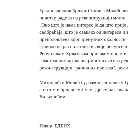
Градоначелник Брчког Синиша Милић рекао
почетку радова на реконструкцији моста, 
„Оно што је нама интерес је да што приј
саобраћаја, што је свакако од интереса и 
преполовљена због тренутних околности.
ставили на располагање и своје ресурсе и
Републиком Хрватском приликом посјете 
самог министартва овај мост и његова ре
реконструкцији граничних прелаза“, река
Митровић и Милић су, након састанка у Г
а потом и брчанску Луку гдје су разгова
Виљушићем.
Извор: БДБИХ