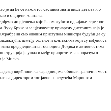
 је да ће се након тог састанка знати више детаља и о
као и о цијени коштања.
е дођемо до рјешења који ће омогућити одвијање теретног
за Луку Брчко и за цјелокупну привреду дистрикта која је
 Охрабрени смо овквим приступом министра будући да су
 захваљући, између осталог и контактима који су вођени са
члана предсједништва господина Додика и активностима
конструкција је ушла и међу приоритете за споразум о
о је Милић.
радској вијећници, са сарадницима обишли гранични мост,
рали са директором тог јавног предузећа Маринком