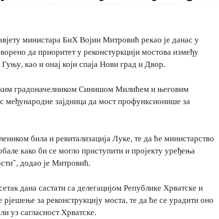
авјету министара БиХ Војин Митровић рекао је данас у
говорено да приоритет у реконстуркцији мостова између
 Гуњу, као и онај који спаја Нови град и Двор.
анским градоначелником Синишом Милићем и његовим
ес међународне зајдница да мост профунксионише за
леником била и ревитализација Луке, те да ће министарство
бале како би се могло приступити и пројекту уређења
сти“, додао је Митровић.
сетак дана састати са делегацијом Републике Хрватске и
 рјешење за реконструкцију моста, те да ће се урадити оно
али уз сагласност Хрватске.