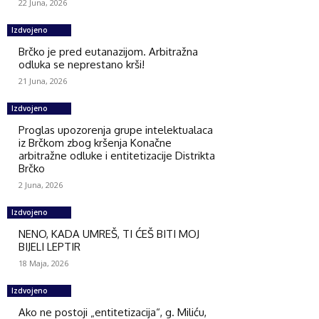
22 Juna, 2026
Izdvojeno
Brčko je pred eutanazijom. Arbitražna
odluka se neprestano krši!
21 Juna, 2026
Izdvojeno
Proglas upozorenja grupe intelektualaca
iz Brčkom zbog kršenja Konačne
arbitražne odluke i entitetizacije Distrikta
Brčko
2 Juna, 2026
Izdvojeno
NENO, KADA UMREŠ, TI ĆEŠ BITI MOJ
BIJELI LEPTIR
18 Maja, 2026
Izdvojeno
Ako ne postoji „entitetizacija“, g. Miliću,