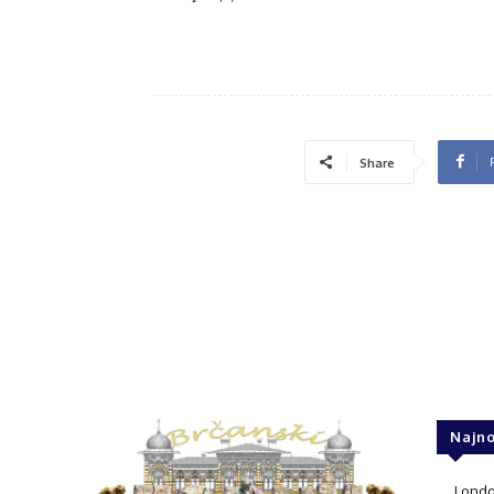
Share
Najno
London