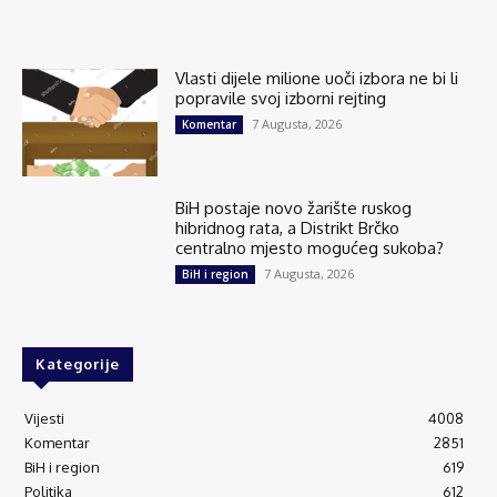
Vlasti dijele milione uoči izbora ne bi li
popravile svoj izborni rejting
7 Augusta, 2026
Komentar
BiH postaje novo žarište ruskog
hibridnog rata, a Distrikt Brčko
centralno mjesto mogućeg sukoba?
7 Augusta, 2026
BiH i region
Kategorije
Vijesti
4008
Komentar
2851
BiH i region
619
Politika
612