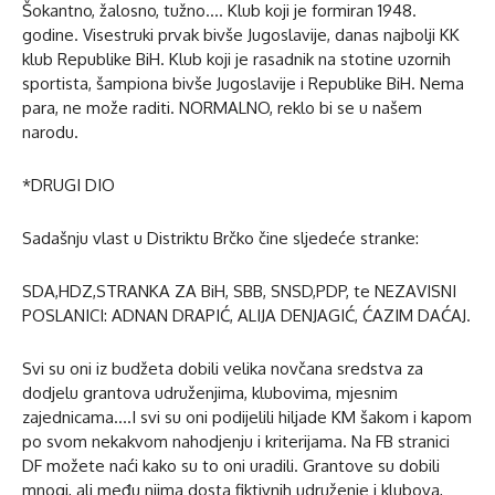
Šokantno, žalosno, tužno…. Klub koji je formiran 1948.
godine. Visestruki prvak bivše Jugoslavije, danas najbolji KK
klub Republike BiH. Klub koji je rasadnik na stotine uzornih
sportista, šampiona bivše Jugoslavije i Republike BiH. Nema
para, ne može raditi. NORMALNO, reklo bi se u našem
narodu.
*DRUGI DIO
Sadašnju vlast u Distriktu Brčko čine sljedeće stranke:
SDA,HDZ,STRANKA ZA BiH, SBB, SNSD,PDP, te NEZAVISNI
POSLANICI: ADNAN DRAPIĆ, ALIJA DENJAGIĆ, ĆAZIM DAĆAJ.
Svi su oni iz budžeta dobili velika novčana sredstva za
dodjelu grantova udruženjima, klubovima, mjesnim
zajednicama….I svi su oni podijelili hiljade KM šakom i kapom
po svom nekakvom nahodjenju i kriterijama. Na FB stranici
DF možete naći kako su to oni uradili. Grantove su dobili
mnogi, ali među njima dosta fiktivnih udruženje i klubova,