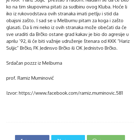
ko na tim skupovima pitati za sudbinu ovog Kluba. Hoće li
iko iz rukovodstava ovih stranaka imati petlju i stid da
obajsni zašto. I sad se u Melburnu pitam za koga i zašto
glasati. Da li mi neko iz ovih stranaka može obećati da će
sve uraditi da Brčko ostane grad kakav je bio do agresije u
aprilu ‘92, ili će biti važnije udruženje štenara od KKK “Hariz
Suljic” Brčko, FK Jedinsvo Brčko ili OK Jednistvo Brčko.
Srdačan pozzz iz Melburna
prof. Ramiz Muminović
Izvor: https://www.facebook.com/ramiz.muminovic.581