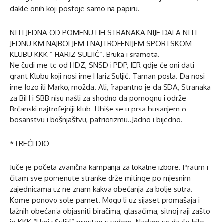
dakle onih koji postoje samo na papiru.
NITI JEDNA OD POMENUTIH STRANAKA NIJE DALA NITI
JEDNU KM NAJBOLJEM I NAJTROFENIJEM SPORTSKOM
KLUBU KKK ” HARIZ SULJIĆ”. Bruka i sramota.
Ne čudi me to od HDZ, SNSD i PDP, JER gdje će oni dati
grant Klubu koji nosi ime Hariz Suljić. Taman posla. Da nosi
ime Jozo ili Marko, možda. Ali, frapantno je da SDA, Stranaka
za BiH i SBB nisu našli za shodno da pomognu i održe
Brčanski najtrofejniji klub. Ubiše se u prsa busanjem o
bosanstvu i bošnjaštvu, patriotizmu..Jadno i bijedno.
*TREĆI DIO
Juče je počela zvanična kampanja za lokalne izbore. Pratim i
čitam sve pomenute stranke drže mitinge po mjesnim
zajednicama uz ne znam kakva obećanja za bolje sutra.
Kome ponovo sole pamet. Mogu li uz sijaset promašaja i
lažnih obećanja objasniti biračima, glasačima, sitnoj raji zašto
je KKK “Hariz Suljić” prestao s radom. Nadam se da će bilo