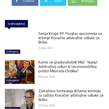
Facebook
Twitter
WhatsApp
Izdvojeno
Sesija Kruga 99: Proglas upozorenja na
kršenje Konačne arbitražne odluke za
Brčko
5 Jula, 2026
Izdvojeno
Kome se gradonačelnik Milić “klanja”
Arbitražnoj odluci ili secesionističkoj
politici Milorada Dodika?
28 Juna, 2026
Izdvojeno
Zatraženo formiranja državne komisije
za zaštitu Konačne arbitražne odluke za
Brčko
22 Juna, 2026
Izdvojeno