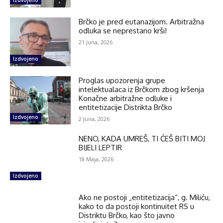
Brčko je pred eutanazijom. Arbitražna
odluka se neprestano krši!
21 Juna, 2026
Izdvojeno
Proglas upozorenja grupe
intelektualaca iz Brčkom zbog kršenja
Konačne arbitražne odluke i
entitetizacije Distrikta Brčko
Izdvojeno
2 Juna, 2026
NENO, KADA UMREŠ, TI ĆEŠ BITI MOJ
BIJELI LEPTIR
18 Maja, 2026
Izdvojeno
Ako ne postoji „entitetizacija“, g. Miliću,
kako to da postoji kontinuitet RS u
Distriktu Brčko, kao što javno