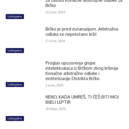
za zaštitu Konačne arbitražne odluke za
Brčko
22 Juna, 2026
Izdvojeno
Brčko je pred eutanazijom. Arbitražna
odluka se neprestano krši!
21 Juna, 2026
Izdvojeno
Proglas upozorenja grupe
intelektualaca iz Brčkom zbog kršenja
Konačne arbitražne odluke i
entitetizacije Distrikta Brčko
Izdvojeno
2 Juna, 2026
NENO, KADA UMREŠ, TI ĆEŠ BITI MOJ
BIJELI LEPTIR
18 Maja, 2026
Izdvojeno