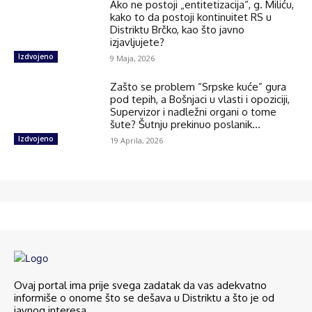
Ako ne postoji „entitetizacija“, g. Miliću,
kako to da postoji kontinuitet RS u
Distriktu Brčko, kao što javno
izjavljujete?
Izdvojeno
9 Maja, 2026
Zašto se problem “Srpske kuće” gura
pod tepih, a Bošnjaci u vlasti i opoziciji,
Supervizor i nadležni organi o tome
šute? Šutnju prekinuo poslanik...
Izdvojeno
19 Aprila, 2026
Ovaj portal ima prije svega zadatak da vas adekvatno
informiše o onome što se dešava u Distriktu a što je od
javnog interesa.