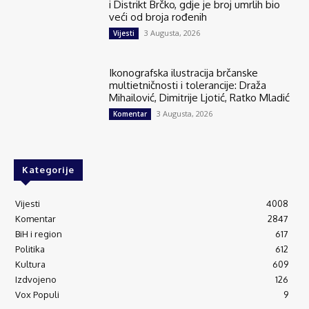
i Distrikt Brčko, gdje je broj umrlih bio
veći od broja rođenih
3 Augusta, 2026
Vijesti
Ikonografska ilustracija brčanske
multietničnosti i tolerancije: Draža
Mihailović, Dimitrije Ljotić, Ratko Mladić
3 Augusta, 2026
Komentar
Kategorije
Vijesti
4008
Komentar
2847
BiH i region
617
Politika
612
Kultura
609
Izdvojeno
126
Vox Populi
9