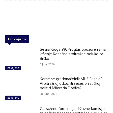
Facebook
Twitter
WhatsApp
Izdvojeno
Sesija Kruga 99: Proglas upozorenja na
kršenje Konačne arbitražne odluke za
Brčko
5 Jula, 2026
Izdvojeno
Kome se gradonačelnik Milić “klanja”
Arbitražnoj odluci ili secesionističkoj
politici Milorada Dodika?
28 Juna, 2026
Izdvojeno
Zatraženo formiranja državne komisije