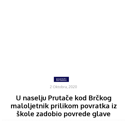
VIJESTI
2 Oktobra, 2020
U naselju Prutače kod Brčkog
maloljetnik prilikom povratka iz
škole zadobio povrede glave