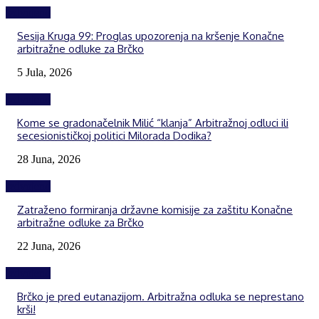
Izdvojeno
Sesija Kruga 99: Proglas upozorenja na kršenje Konačne
arbitražne odluke za Brčko
5 Jula, 2026
Izdvojeno
Kome se gradonačelnik Milić “klanja” Arbitražnoj odluci ili
secesionističkoj politici Milorada Dodika?
28 Juna, 2026
Izdvojeno
Zatraženo formiranja državne komisije za zaštitu Konačne
arbitražne odluke za Brčko
22 Juna, 2026
Izdvojeno
Brčko je pred eutanazijom. Arbitražna odluka se neprestano
krši!