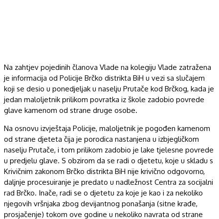
Na zahtjev pojedinih članova Vlade na kolegiju Vlade zatražena
je informacija od Policije Brčko distrikta BiH u vezi sa slučajem
koji se desio u ponedjeljak u naselju Prutače kod Brčkog, kada je
jedan maloljetnik prilikom povratka iz škole zadobio povrede
glave kamenom od strane druge osobe.
Na osnovu izvještaja Policije, maloljetnik je pogođen kamenom
od strane djeteta čija je porodica nastanjena u izbjegličkom
naselju Prutače, i tom prilikom zadobio je lake tjelesne povrede
u predjelu glave. S obzirom da se radi o djetetu, koje u skladu s
Krivičnim zakonom Brčko distrikta BiH nije krivično odgovorno,
daljnje procesuiranje je predato u nadležnost Centra za socijalni
rad Brčko. Inače, radi se o djetetu za koje je kao i za nekoliko
njegovih vršnjaka zbog devijantnog ponašanja (sitne krađe,
prosjačenje) tokom ove godine u nekoliko navrata od strane