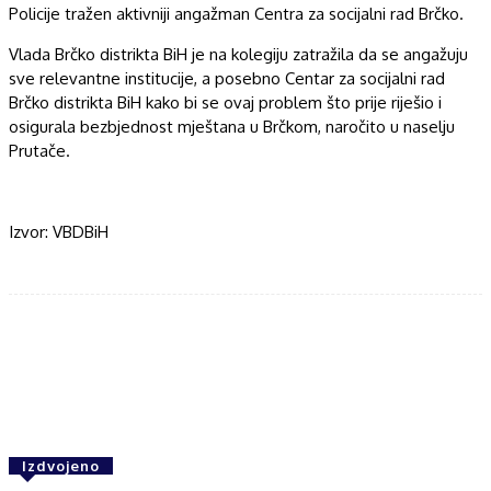
Policije tražen aktivniji angažman Centra za socijalni rad Brčko.
Vlada Brčko distrikta BiH je na kolegiju zatražila da se angažuju
sve relevantne institucije, a posebno Centar za socijalni rad
Brčko distrikta BiH kako bi se ovaj problem što prije riješio i
osigurala bezbjednost mještana u Brčkom, naročito u naselju
Prutače.
Izvor: VBDBiH
Facebook
Twitter
WhatsApp
Izdvojeno