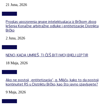
21 Juna, 2026
Izdvojeno
Proglas upozorenja grupe intelektualaca iz Brčkom zbog
kršenja Konačne arbitražne odluke i entitetizacije Distrikta
Brčko
2 Juna, 2026
Izdvojeno
NENO, KADA UMREŠ, TI ĆEŠ BITI MOJ BIJELI LEPTIR
18 Maja, 2026
Izdvojeno
Ako ne postoji „entitetizacija“, g. Miliću, kako to da postoji
kontinuitet RS u Distriktu Brčko, kao što javno izjavljujete?
9 Maja, 2026
Izdvojeno