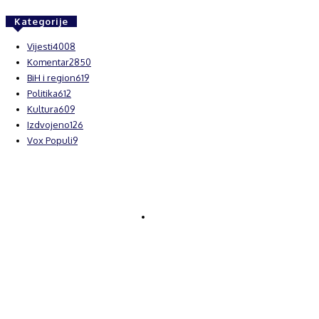
Kategorije
Vijesti
4008
Komentar
2850
BiH i region
619
Politika
612
Kultura
609
Izdvojeno
126
Vox Populi
9
© Brčanski forum.
Impresum