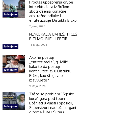
Proglas upozorenja grupe
intelektualaca iz Brčkom
zbog kršenja Konačne
Izdvojeno
arbitražne odluke i
entitetizacije Distrikta Brčko
2 Juna, 2026
NENO, KADA UMREŠ, TI ĆEŠ
BITI MOJ BIJELI LEPTIR
18 Maja, 2026
Izdvojeno
Ako ne postoji
„entitetizacija“, g. Miliću,
kako to da postoji
Izdvojeno
kontinuitet RS u Distriktu
Brčko, kao što javno
izjavljujete?
9 Maja, 2026
Zašto se problem “Srpske
kuće” gura pod tepih, a
Bošnjaci u vlasti i opoziciji,
Izdvojeno
Supervizor i nadležni organi
o tome šute? Šutnju