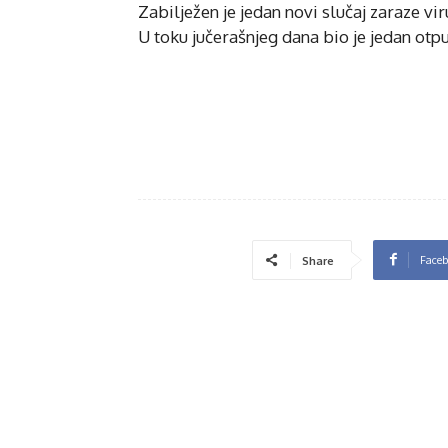
Zabilježen je jedan novi slučaj zaraze v
U toku jučerašnjeg dana bio je jedan otp
Face
Share