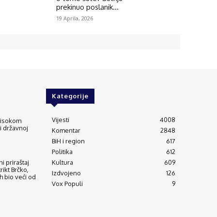
prekinuo poslanik...
19 Aprila, 2026
Kategorije
Vijesti
4008
 visokom
 i državnoj
Komentar
2848
BiH i region
617
Politika
612
Kultura
609
i priraštaj
trikt Brčko,
Izdvojeno
126
h bio veći od
Vox Populi
9