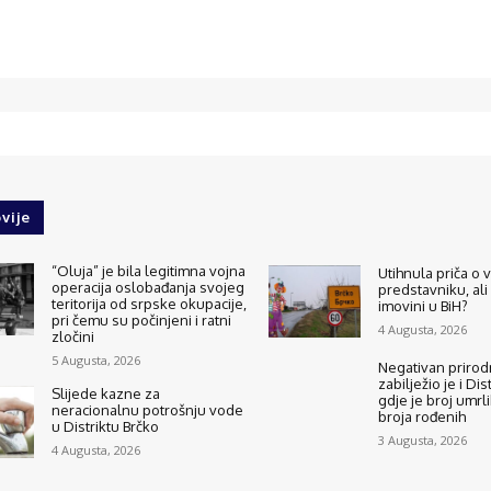
vije
“Oluja” je bila legitimna vojna
Utihnula priča o
operacija oslobađanja svojeg
predstavniku, ali
teritorija od srpske okupacije,
imovini u BiH?
pri čemu su počinjeni i ratni
4 Augusta, 2026
zločini
5 Augusta, 2026
Negativan prirodn
zabilježio je i Dis
Slijede kazne za
gdje je broj umrli
neracionalnu potrošnju vode
broja rođenih
u Distriktu Brčko
3 Augusta, 2026
4 Augusta, 2026