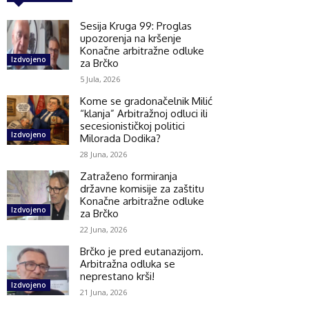
Sesija Kruga 99: Proglas
upozorenja na kršenje
Konačne arbitražne odluke
Izdvojeno
za Brčko
5 Jula, 2026
Kome se gradonačelnik Milić
“klanja” Arbitražnoj odluci ili
secesionističkoj politici
Izdvojeno
Milorada Dodika?
28 Juna, 2026
Zatraženo formiranja
državne komisije za zaštitu
Konačne arbitražne odluke
Izdvojeno
za Brčko
22 Juna, 2026
Brčko je pred eutanazijom.
Arbitražna odluka se
neprestano krši!
Izdvojeno
21 Juna, 2026