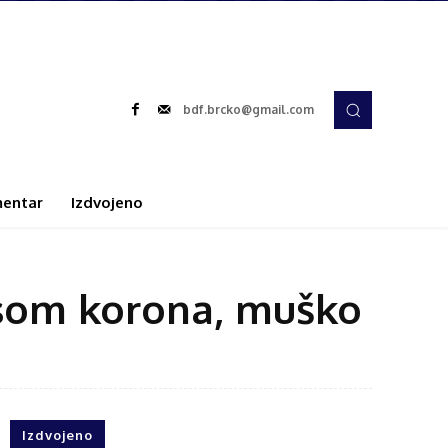
bdf.brcko@gmail.com
entar
Izdvojeno
rusom korona, muško
Izdvojeno