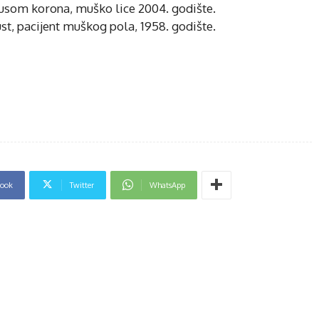
irusom korona, muško lice 2004. godište.
ust, pacijent muškog pola, 1958. godište.
book
Twitter
WhatsApp