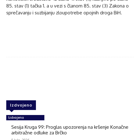
85. stav (1) tačka 1. a u vezi s članom 85. stav (3) Zakona o
sprečavanju i suzbijanju zloupotrebe opojnih droga BiH.
Facebook
Twitter
WhatsApp
Izdvojeno
Izdvojeno
Sesija Kruga 99: Proglas upozorenja na kršenje Konačne
arbitražne odluke za Brčko
5 Jula, 2026