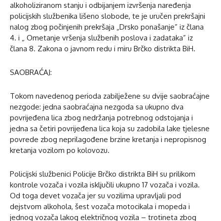
alkoholiziranom stanju i odbijanjem izvršenja naređenja
policijskih službenika lišeno slobode, te je uručen prekršajni
nalog zbog počinjenih prekršaja „Drsko ponašanje” iz člana
4. i „ Ometanje vršenja službenih poslova i zadataka” iz
člana 8. Zakona o javnom redu i miru Brčko distrikta BiH.
SAOBRAĆAJ:
Tokom navedenog perioda zabilježene su dvije saobraćajne
nezgode: jedna saobraćajna nezgoda sa ukupno dva
povrijeđena lica zbog nedržanja potrebnog odstojanja i
jedna sa četiri povrijeđena lica koja su zadobila lake tjelesne
povrede zbog neprilagođene brzine kretanja i nepropisnog
kretanja vozilom po kolovozu.
Policijski službenici Policije Brčko distrikta BiH su prilikom
kontrole vozača i vozila isključili ukupno 17 vozača i vozila.
Od toga devet vozača jer su vozilima upravljali pod
dejstvom alkohola, šest vozača motocikala i mopeda i
jednog vozača lakog električnog vozila – trotineta zbog