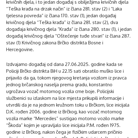
krivičnih djela, i to jedan događaj s obilježjima krivičnih djela
“Teška krađa na drzak način” iz člana 281. stav (2) i “Laka
tjelesna povreda” iz člana 170. stav (1), jedan događaj
krivičnog djela “Teška krađa” iz člana 281. stav (2), dva
događaja krivičnog djela “Krađa” iz člana 280. stav (1), i jedan
događaj krivičnog djela “Oštećenje tuđe stvari” iz člana 287.
stav (1) Krivičnog zakona Brčko distrikta Bosne i
Hercegovine.
Izdvajamo događaj od dana 27.06.2025. godine kada se
Policiji Brčko distrikta BiH u 22.15 sati obratilo muško lice i
prijavilo da ga, tokom njegovog kretanja vozilom iz pravca
jednog brčanskog naselja prema gradu, konstantno
ugrožava vozač motornog vozila crne boje. Policijski
službenici su izlaskom na lice mjesta prikupili informacije i
utvrdili da je na jednom kružnom toku u Brčkom, lice inicijala
D.K. rođen 2006. godine iz Brčkog, kao vozač motornog
vozila marke “Mercedes” sustigao motorno vozilo marke
“Škoda” kojim je upravljalo lice inicijala P.M. rođen 1975.
godine iz Brčkog, nakon čega je fizičkim udarcem pričinio