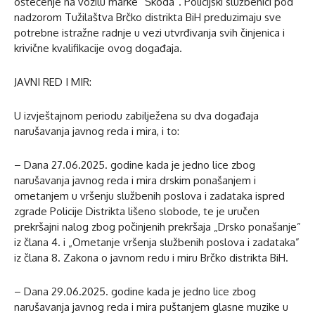
oštećenje na vozilu marke “Škoda”. Policijski službenici pod
nadzorom Tužilaštva Brčko distrikta BiH preduzimaju sve
potrebne istražne radnje u vezi utvrđivanja svih činjenica i
krivične kvalifikacije ovog događaja.
JAVNI RED I MIR:
U izvještajnom periodu zabilježena su dva događaja
narušavanja javnog reda i mira, i to:
– Dana 27.06.2025. godine kada je jedno lice zbog
narušavanja javnog reda i mira drskim ponašanjem i
ometanjem u vršenju službenih poslova i zadataka ispred
zgrade Policije Distrikta lišeno slobode, te je uručen
prekršajni nalog zbog počinjenih prekršaja „Drsko ponašanje”
iz člana 4. i „Ometanje vršenja službenih poslova i zadataka”
iz člana 8. Zakona o javnom redu i miru Brčko distrikta BiH.
– Dana 29.06.2025. godine kada je jedno lice zbog
narušavanja javnog reda i mira puštanjem glasne muzike u