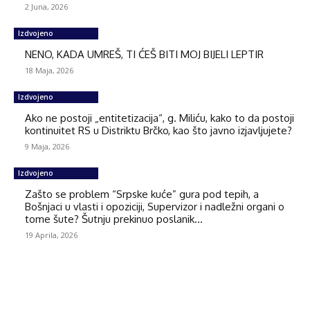
2 Juna, 2026
Izdvojeno
NENO, KADA UMREŠ, TI ĆEŠ BITI MOJ BIJELI LEPTIR
18 Maja, 2026
Izdvojeno
Ako ne postoji „entitetizacija“, g. Miliću, kako to da postoji
kontinuitet RS u Distriktu Brčko, kao što javno izjavljujete?
9 Maja, 2026
Izdvojeno
Zašto se problem “Srpske kuće” gura pod tepih, a
Bošnjaci u vlasti i opoziciji, Supervizor i nadležni organi o
tome šute? Šutnju prekinuo poslanik...
19 Aprila, 2026