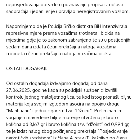
neposjedovanja potvrde o poznavanju propisa iz oblasti
saobraćaja i jedan jer je upravljao neregistrovanim vozilom.
Napominjemo da je Policija Brčko distrikta BiH intenzivirala
represivne mjere prema vozačima trotineta i bicikla na
mjestima gdje je to zakonom zabranjeno te su u posljednjih
sedam dana izdata četiri prekršajna naloga vozačima
trotineta i četiri prekršajna naloga vozačima bicikla.
OSTALI DOGAĐAJI:
Od ostalih događaja izdvajamo događaj od dana
27.06.2025. godine kada su policijski službenici izvršili
kontrolu jednog maloljetnog lica, te kod istog pronašli biljnu
materiju koja svojim izgledom asocira na opojnu drogu
“Marihuanu” i jednu cigaretu tzv. “Džoint”. Preliminarnim
vaganjem navedene biljne materije utvrđena je bruto
količina od 3,167 gr i bruto količina tzv. “džoint” od 0,994 gr,
te je izdat nalog zbog počinjenog prekršaja “Posjedovanje
narkotičkih sredstava” iz člana 4. stav (1), kažnjivo po članu