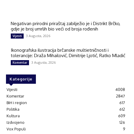
Negativan prirodni priraštaj zabilježio je i Distrikt Brčko,
gdje je broj umrlih bio veći od broja rođenih
3 Augusta, 2026
Vijesti
Ikonografska ilustracija brčanske multietničnosti i
tolerancije: Draža Mihailović, Dimitrije Ljotić, Ratko Mladić
3 Augusta, 2026
Komentar
Kategorije
Vijesti
4008
Komentar
2847
BiH i region
617
Politika
612
Kultura
609
Izdvojeno
126
Vox Populi
9