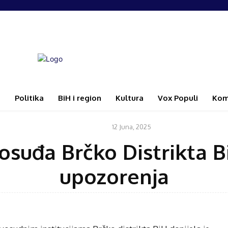
i
Politika
BiH i region
Kultura
Vox Populi
Kom
12 Juna, 2025
VIJESTI
suđa Brčko Distrikta Bi
upozorenja