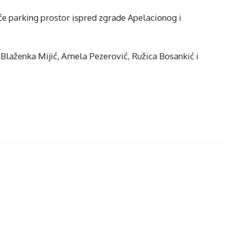
 će parking prostor ispred zgrade Apelacionog i
 Blaženka Mijić, Amela Pezerović, Ružica Bosankić i
ebook
Twitter
WhatsApp