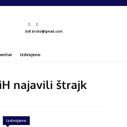
bdf.brcko@gmail.com
entar
Izdvojeno
H najavili štrajk
Izdvojeno