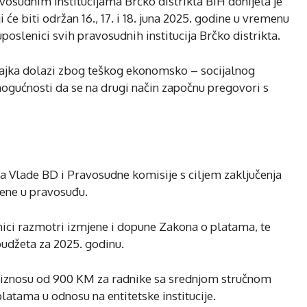
vosudnim institucijama Brčko distrikta BiH donijela je
 će biti održan 16., 17. i 18. juna 2025. godine u vremenu
 uposlenici svih pravosudnih institucija Brčko distrikta.
trajka dolazi zbog teškog ekonomsko – socijalnog
ogućnosti da se na drugi način započnu pregovori s
 Vlade BD i Pravosudne komisije s ciljem zaključenja
ene u pravosuđu.
ici razmotri izmjene i dopune Zakona o platama, te
udžeta za 2025. godinu.
 iznosu od 900 KM za radnike sa srednjom stručnom
latama u odnosu na entitetske institucije.