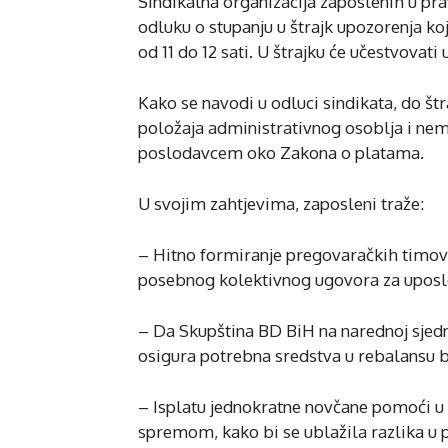
Sindikalna organizacija zaposlenih u pra
odluku o stupanju u štrajk upozorenja koji
od 11 do 12 sati. U štrajku će učestvovati
Kako se navodi u odluci sindikata, do š
položaja administrativnog osoblja i nem
poslodavcem oko Zakona o platama.
U svojim zahtjevima, zaposleni traže:
– Hitno formiranje pregovaračkih timova
posebnog kolektivnog ugovora za uposl
– Da Skupština BD BiH na narednoj sjedn
osigura potrebna sredstva u rebalansu b
– Isplatu jednokratne novčane pomoći u
spremom, kako bi se ublažila razlika u p