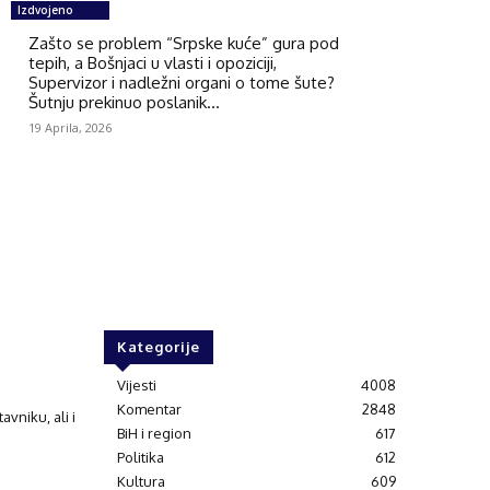
Izdvojeno
Zašto se problem “Srpske kuće” gura pod
tepih, a Bošnjaci u vlasti i opoziciji,
Supervizor i nadležni organi o tome šute?
Šutnju prekinuo poslanik...
19 Aprila, 2026
Kategorije
Vijesti
4008
Komentar
2848
vniku, ali i
BiH i region
617
Politika
612
Kultura
609