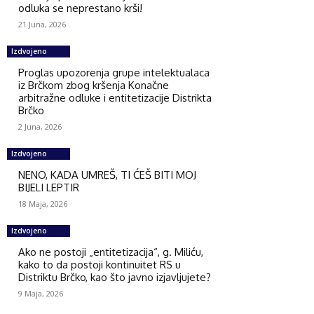
odluka se neprestano krši!
21 Juna, 2026
Izdvojeno
Proglas upozorenja grupe intelektualaca
iz Brčkom zbog kršenja Konačne
arbitražne odluke i entitetizacije Distrikta
Brčko
2 Juna, 2026
Izdvojeno
NENO, KADA UMREŠ, TI ĆEŠ BITI MOJ
BIJELI LEPTIR
18 Maja, 2026
Izdvojeno
Ako ne postoji „entitetizacija“, g. Miliću,
kako to da postoji kontinuitet RS u
Distriktu Brčko, kao što javno izjavljujete?
9 Maja, 2026