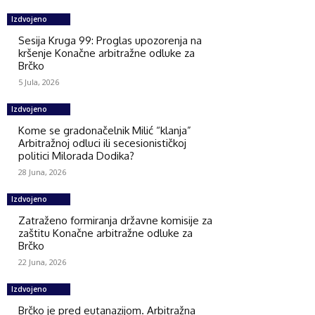
Izdvojeno
Sesija Kruga 99: Proglas upozorenja na
kršenje Konačne arbitražne odluke za
Brčko
5 Jula, 2026
Izdvojeno
Kome se gradonačelnik Milić “klanja”
Arbitražnoj odluci ili secesionističkoj
politici Milorada Dodika?
28 Juna, 2026
Izdvojeno
Zatraženo formiranja državne komisije za
zaštitu Konačne arbitražne odluke za
Brčko
22 Juna, 2026
Izdvojeno
Brčko je pred eutanazijom. Arbitražna