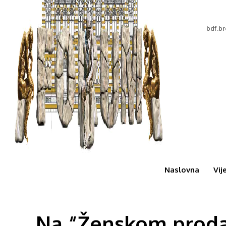
bdf.b
Naslovna
Vij
Na “Ženskom prodaj