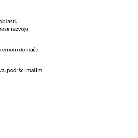
oblasti.
nose razvoju
pripremom domaće
tva, podršci malim