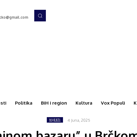
rcko@gmail.com
esti
Politika
BiH i region
Kultura
Vox Populi
K
4 Juna, 2025
VIJESTI
nom bazaru” u Brčkom r