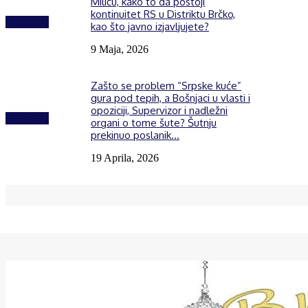
Miliću, kako to da postoji
kontinuitet RS u Distriktu Brčko,
Izdvojeno
kao što javno izjavljujete?
9 Maja, 2026
Zašto se problem “Srpske kuće”
gura pod tepih, a Bošnjaci u vlasti i
opoziciji, Supervizor i nadležni
Izdvojeno
organi o tome šute? Šutnju
prekinuo poslanik...
19 Aprila, 2026