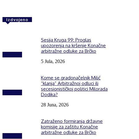
Izdvojeno
Sesija Kruga 99: Proglas
upozorenja na kršenje Konačne
arbitražne odluke za Brčko
Izdvojeno
5 Jula, 2026
Kome se gradonačelnik Milić
“klanja” Arbitražnoj odluci ili
secesionističkoj politici Milorada
Izdvojeno
Dodika?
28 Juna, 2026
Zatraženo formiranja državne
komisije za zaštitu Konačne
arbitražne odluke za Brčko
Izdvojeno