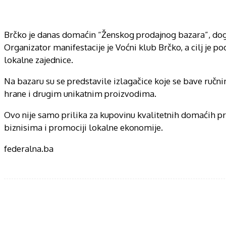
Brčko je danas domaćin “Ženskog prodajnog bazara”, događa
Organizator manifestacije je Voćni klub Brčko, a cilj je
lokalne zajednice.
Na bazaru su se predstavile izlagačice koje se bave r
hrane i drugim unikatnim proizvodima.
Ovo nije samo prilika za kupovinu kvalitetnih domaćih pr
biznisima i promociji lokalne ekonomije.
federalna.ba
Share
F