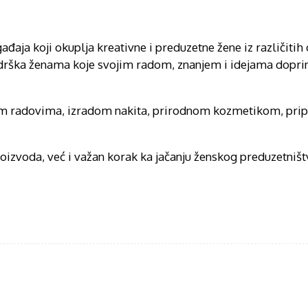
ja koji okuplja kreativne i preduzetne žene iz različitih 
 podrška ženama koje svojim radom, znanjem i idejama dopri
učnim radovima, izradom nakita, prirodnom kozmetikom, 
oizvoda, već i važan korak ka jačanju ženskog preduzetniš
acebook
Twitter
WhatsApp