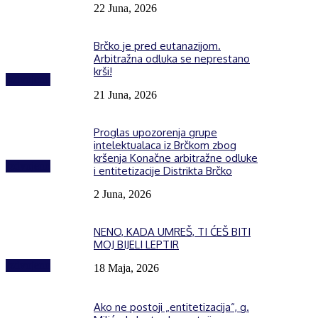
22 Juna, 2026
Brčko je pred eutanazijom.
Arbitražna odluka se neprestano
krši!
Izdvojeno
21 Juna, 2026
Proglas upozorenja grupe
intelektualaca iz Brčkom zbog
kršenja Konačne arbitražne odluke
Izdvojeno
i entitetizacije Distrikta Brčko
2 Juna, 2026
NENO, KADA UMREŠ, TI ĆEŠ BITI
MOJ BIJELI LEPTIR
Izdvojeno
18 Maja, 2026
Ako ne postoji „entitetizacija“, g.