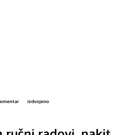
omentar
Izdvojeno
učni radovi, nakit,