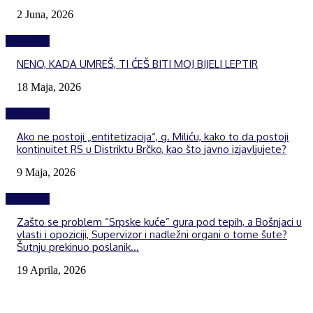
2 Juna, 2026
Izdvojeno
NENO, KADA UMREŠ, TI ĆEŠ BITI MOJ BIJELI LEPTIR
18 Maja, 2026
Izdvojeno
Ako ne postoji „entitetizacija“, g. Miliću, kako to da postoji
kontinuitet RS u Distriktu Brčko, kao što javno izjavljujete?
9 Maja, 2026
Izdvojeno
Zašto se problem “Srpske kuće” gura pod tepih, a Bošnjaci u
vlasti i opoziciji, Supervizor i nadležni organi o tome šute?
Šutnju prekinuo poslanik...
19 Aprila, 2026