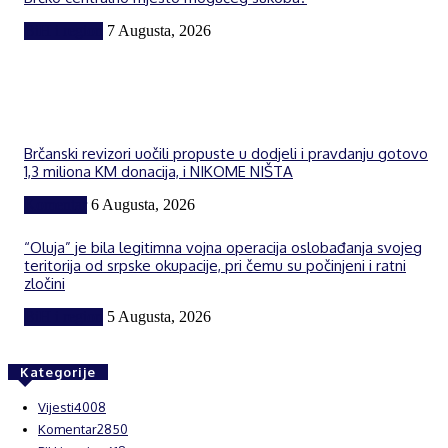
BiH i region
7 Augusta, 2026
Brčanski revizori uočili propuste u dodjeli i pravdanju gotovo
1,3 miliona KM donacija, i NIKOME NIŠTA
Komentar
6 Augusta, 2026
“Oluja” je bila legitimna vojna operacija oslobađanja svojeg
teritorija od srpske okupacije, pri čemu su počinjeni i ratni
zločini
BiH i region
5 Augusta, 2026
Kategorije
Vijesti
4008
Komentar
2850