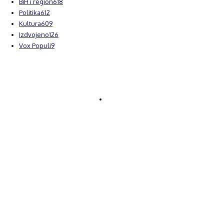
BiH i region
618
Politika
612
Kultura
609
Izdvojeno
126
Vox Populi
9
© Brčanski forum.
Impresum