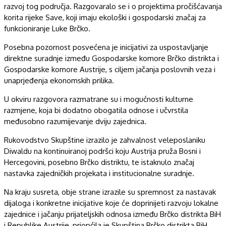
razvoj tog područja. Razgovaralo se i o projektima pročišćavanja
korita rijeke Save, koji imaju ekološki i gospodarski značaj za
funkcioniranje Luke Brčko.
Posebna pozornost posvećena je inicijativi za uspostavljanje
direktne suradnje između Gospodarske komore Brčko distrikta i
Gospodarske komore Austrije, s ciljem jačanja poslovnih veza i
unaprjeđenja ekonomskih prilika.
U okviru razgovora razmatrane su i mogućnosti kulturne
razmjene, koja bi dodatno obogatila odnose i učvrstila
međusobno razumijevanje dviju zajednica.
Rukovodstvo Skupštine izrazilo je zahvalnost veleposlaniku
Diwaldu na kontinuiranoj podršci koju Austrija pruža Bosni i
Hercegovini, posebno Brčko distriktu, te istaknulo značaj
nastavka zajedničkih projekata i institucionalne suradnje.
Na kraju susreta, obje strane izrazile su spremnost za nastavak
dijaloga i konkretne inicijative koje će doprinijeti razvoju lokalne
zajednice i jačanju prijateljskih odnosa između Brčko distrikta BiH
i Republike Austrije, priopćila je Skupština Brčko distrikta BiH.