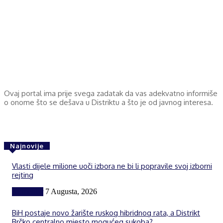
Ovaj portal ima prije svega zadatak da vas adekvatno informiše
o onome što se dešava u Distriktu a što je od javnog interesa.
Najnovije
Vlasti dijele milione uoči izbora ne bi li popravile svoj izborni
rejting
Komentar
7 Augusta, 2026
BiH postaje novo žarište ruskog hibridnog rata, a Distrikt
Brčko centralno mjesto mogućeg sukoba?