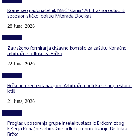
Izdvojeno
Kome se gradonačelnik Milić “klanja” Arbitražnoj odluci ili
secesionističkoj politici Milorada Dodika?
28 Juna, 2026
Izdvojeno
Zatraženo formiranja državne komisije za zaštitu Konačne
arbitražne odluke za Brčko
22 Juna, 2026
Izdvojeno
Brčko je pred eutanazijom. Arbitražna odluka se neprestano
krši!
21 Juna, 2026
Izdvojeno
Proglas upozorenja grupe intelektualaca iz Brčkom zbog
kršenja Konačne arbitražne odluke i entitetizacije Distrikta
Brčko