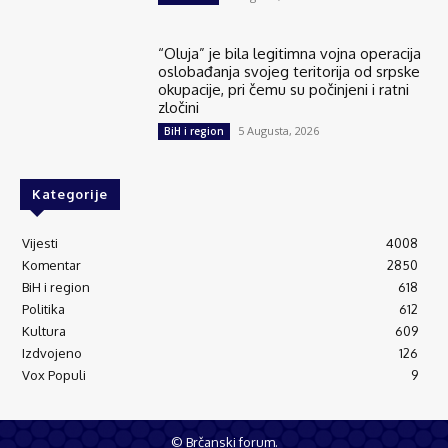
“Oluja” je bila legitimna vojna operacija
oslobađanja svojeg teritorija od srpske
okupacije, pri čemu su počinjeni i ratni
zločini
5 Augusta, 2026
BiH i region
Kategorije
Vijesti
4008
Komentar
2850
BiH i region
618
Politika
612
Kultura
609
Izdvojeno
126
Vox Populi
9
© Brčanski forum.