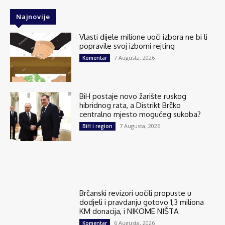
Najnovije
Vlasti dijele milione uoči izbora ne bi li
popravile svoj izborni rejting
7 Augusta, 2026
Komentar
BiH postaje novo žarište ruskog
hibridnog rata, a Distrikt Brčko
centralno mjesto mogućeg sukoba?
7 Augusta, 2026
BiH i region
Brčanski revizori uočili propuste u
dodjeli i pravdanju gotovo 1,3 miliona
KM donacija, i NIKOME NIŠTA
6 Augusta, 2026
Komentar