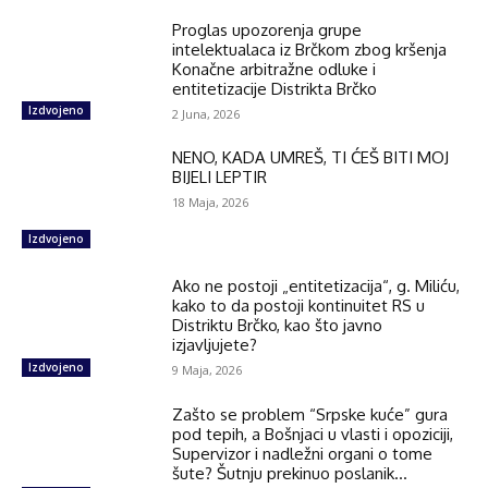
Proglas upozorenja grupe
intelektualaca iz Brčkom zbog kršenja
Konačne arbitražne odluke i
entitetizacije Distrikta Brčko
Izdvojeno
2 Juna, 2026
NENO, KADA UMREŠ, TI ĆEŠ BITI MOJ
BIJELI LEPTIR
18 Maja, 2026
Izdvojeno
Ako ne postoji „entitetizacija“, g. Miliću,
kako to da postoji kontinuitet RS u
Distriktu Brčko, kao što javno
izjavljujete?
Izdvojeno
9 Maja, 2026
Zašto se problem “Srpske kuće” gura
pod tepih, a Bošnjaci u vlasti i opoziciji,
Supervizor i nadležni organi o tome
šute? Šutnju prekinuo poslanik...