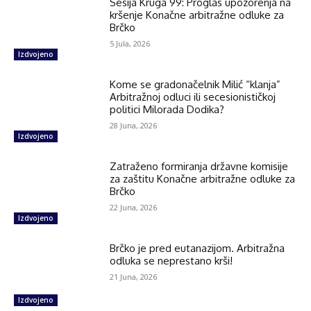
Sesija Kruga 99: Proglas upozorenja na
kršenje Konačne arbitražne odluke za
Brčko
5 Jula, 2026
Izdvojeno
Kome se gradonačelnik Milić “klanja”
Arbitražnoj odluci ili secesionističkoj
politici Milorada Dodika?
28 Juna, 2026
Izdvojeno
Zatraženo formiranja državne komisije
za zaštitu Konačne arbitražne odluke za
Brčko
22 Juna, 2026
Izdvojeno
Brčko je pred eutanazijom. Arbitražna
odluka se neprestano krši!
21 Juna, 2026
Izdvojeno