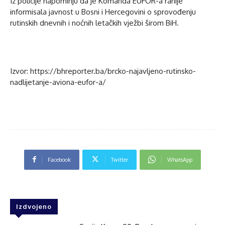
Iz policije napominju da je Komanda EUFOR-a ranije
informisala javnost u Bosni i Hercegovini o sprovođenju
rutinskih dnevnih i noćnih letačkih vježbi širom BiH.
Izvor: https://bhreporter.ba/brcko-najavljeno-rutinsko-
nadlijetanje-aviona-eufor-a/
Facebook
Twitter
WhatsApp
Izdvojeno