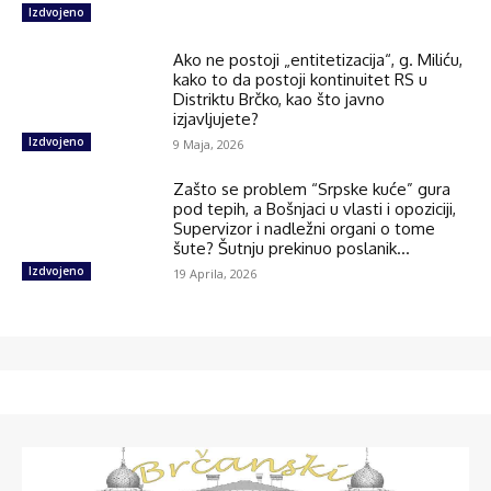
Izdvojeno
Ako ne postoji „entitetizacija“, g. Miliću,
kako to da postoji kontinuitet RS u
Distriktu Brčko, kao što javno
izjavljujete?
Izdvojeno
9 Maja, 2026
Zašto se problem “Srpske kuće” gura
pod tepih, a Bošnjaci u vlasti i opoziciji,
Supervizor i nadležni organi o tome
šute? Šutnju prekinuo poslanik...
Izdvojeno
19 Aprila, 2026