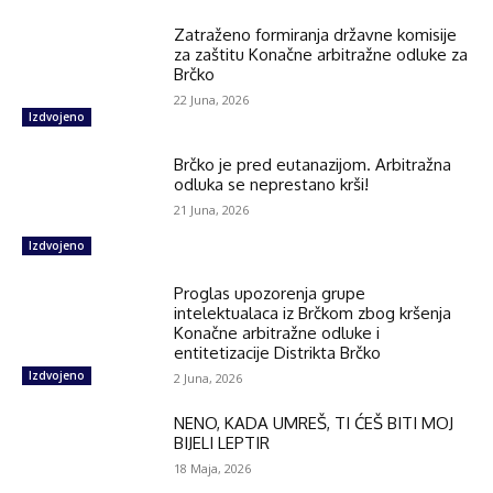
Zatraženo formiranja državne komisije
za zaštitu Konačne arbitražne odluke za
Brčko
22 Juna, 2026
Izdvojeno
Brčko je pred eutanazijom. Arbitražna
odluka se neprestano krši!
21 Juna, 2026
Izdvojeno
Proglas upozorenja grupe
intelektualaca iz Brčkom zbog kršenja
Konačne arbitražne odluke i
entitetizacije Distrikta Brčko
Izdvojeno
2 Juna, 2026
NENO, KADA UMREŠ, TI ĆEŠ BITI MOJ
BIJELI LEPTIR
18 Maja, 2026