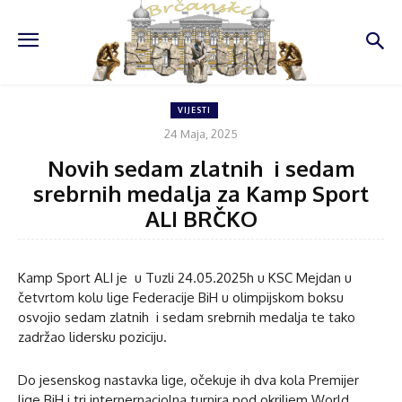
VIJESTI
24 Maja, 2025
Novih sedam zlatnih i sedam
srebrnih medalja za Kamp Sport
ALI BRČKO
Kamp Sport ALI je u Tuzli 24.05.2025h u KSC Mejdan u
četvrtom kolu lige Federacije BiH u olimpijskom boksu
osvojio sedam zlatnih i sedam srebrnih medalja te tako
zadržao lidersku poziciju.
Do jesenskog nastavka lige, očekuje ih dva kola Premijer
lige BiH i tri internernaciolna turnira pod okriljem World