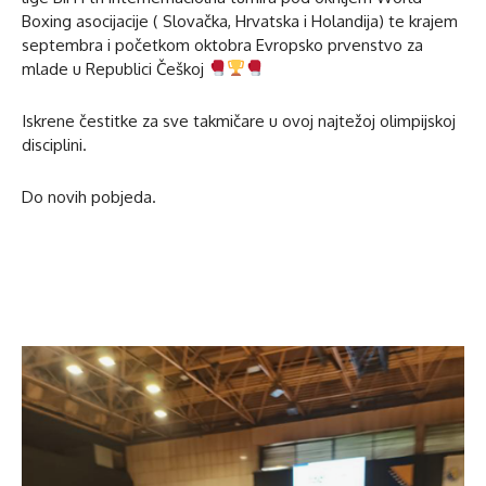
Boxing asocijacije ( Slovačka, Hrvatska i Holandija) te krajem
septembra i početkom oktobra Evropsko prvenstvo za
mlade u Republici Češkoj
Iskrene čestitke za sve takmičare u ovoj najtežoj olimpijskoj
disciplini.
Do novih pobjeda.