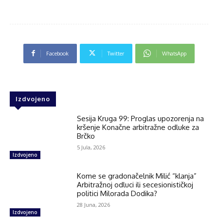
Facebook
Twitter
WhatsApp
Izdvojeno
Sesija Kruga 99: Proglas upozorenja na
kršenje Konačne arbitražne odluke za
Brčko
5 Jula, 2026
Izdvojeno
Kome se gradonačelnik Milić “klanja”
Arbitražnoj odluci ili secesionističkoj
politici Milorada Dodika?
28 Juna, 2026
Izdvojeno