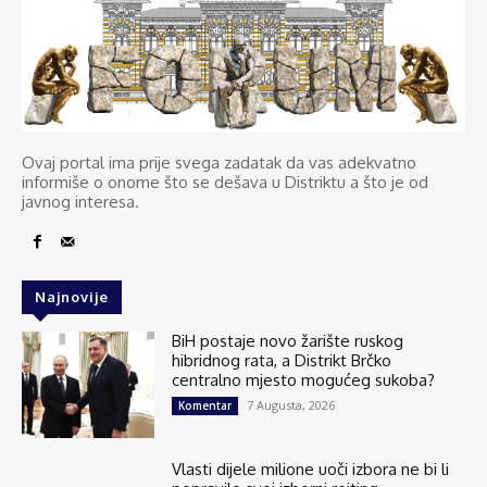
Ovaj portal ima prije svega zadatak da vas adekvatno
informiše o onome što se dešava u Distriktu a što je od
javnog interesa.
Najnovije
BiH postaje novo žarište ruskog
hibridnog rata, a Distrikt Brčko
centralno mjesto mogućeg sukoba?
7 Augusta, 2026
Komentar
Vlasti dijele milione uoči izbora ne bi li