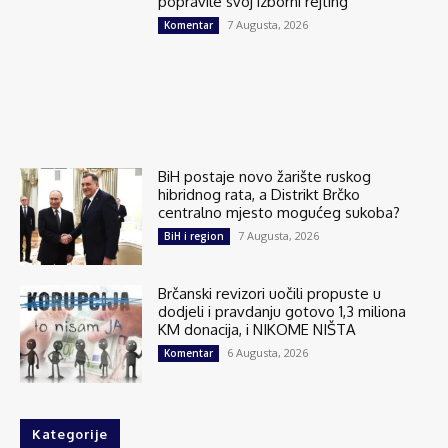
popravile svoj izborni rejting
7 Augusta, 2026
Komentar
BiH postaje novo žarište ruskog
hibridnog rata, a Distrikt Brčko
centralno mjesto mogućeg sukoba?
7 Augusta, 2026
BiH i region
Brčanski revizori uočili propuste u
dodjeli i pravdanju gotovo 1,3 miliona
KM donacija, i NIKOME NIŠTA
6 Augusta, 2026
Komentar
Kategorije