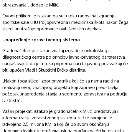
obrazovanja“, dodao je Milić.
Ovom prilikom je istakao da su u toku radovi na izgradnji
sportske sale u JU Poljoprivredna i medicinska škola nakon čega
slijedi unutrašnje opremanje ovih školskih objekata.
Unapređenje zdravstvenog sistema
Gradonačelnik je istakao značaj izgradnje onkološkog i
dijagnostičkog centra po principu javno-privatnog partnerstva
naglašavajući da je u toku priprema nacrta javnog poziva koji će
biti upućen Vladi i Skupštini Brčko distrikta.
„Nakon toga slijedi izbor privatnika koji će sa nama raditi na
realizaciji ovog značajnog projekta koji zapravo predstavlja
početak unapređenja stanja u segmentu zdravstva na području
Distrikta“.
Važan projekat, istakao je gradonačelnik Milić, predstavlja i
informatizacija zdravstvenog sistema za čije namjene je
izdvojeno 2,5 miliona KM, a koji će po svom okončanju
doprinijeti kvalitetu pružanja usluga građanima Brčko distrikta.