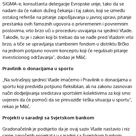
SIGMA-e, konsultanta delegacije Evropske unije, tako da se
nadam da će nakon dužeg čekanja i taj zakon, koji se između
ostalog referiše na pitanje zapošljavanja u javnoj upravi, pitanje
prestanka ovih famoznih ugovora o privremenim i povremnim
poslovima, vrlo brzo ući u proceduru usvajanja na sjednici Vlade.
Takođe, tu je i zakon koji bi trebao da se nađe pred Vladom vrlo
brzo, a tiče se upravljanja stambenim fondom u distriktu Brčko
na jednom potpuno novom konceptu koji će regulisati pitanje
investicionog održavanja“, dodao je Milić.
Pravilnik o donacijama u sportu
„Na sutrašnjoj sjednici Vlade imaćemo i Pravilnik o donacijama u
sportu koji predviđa potpuno fleksibilan, ali na zakonu zasnovan
način dodjeljivanja sredstava sportskim kolektivima za koji smo
uvjereni da će pomoći da se prevaziđe teška situacija u sportu“,
rekao je Milić.
Projekti u saradnji sa Svjetskom bankom
Gradonačelnik je podsjetio da je ovaj saziv Vlade nastavio i niz
ranije započetih projekata u saradnji sa Svjetskom bankom.