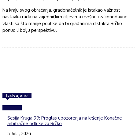
Na kraju svog obraćanja, gradonačelnik je istakao važnost
nastavka rada na zajedničkim ciljevima izvršne i zakonodavne
vlasti sa što manje politike da bi građanima distrikta Brčko
ponudili bolju perspektivu.
Facebook
Twitter
WhatsApp
Izdvojeno
Izdvojeno
Sesija Kruga 99: Proglas upozorenja na kršenje Konačne
arbitražne odluke za Brčko
5 Jula, 2026