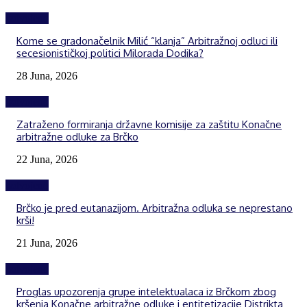
Izdvojeno
Kome se gradonačelnik Milić “klanja” Arbitražnoj odluci ili
secesionističkoj politici Milorada Dodika?
28 Juna, 2026
Izdvojeno
Zatraženo formiranja državne komisije za zaštitu Konačne
arbitražne odluke za Brčko
22 Juna, 2026
Izdvojeno
Brčko je pred eutanazijom. Arbitražna odluka se neprestano
krši!
21 Juna, 2026
Izdvojeno
Proglas upozorenja grupe intelektualaca iz Brčkom zbog
kršenja Konačne arbitražne odluke i entitetizacije Distrikta