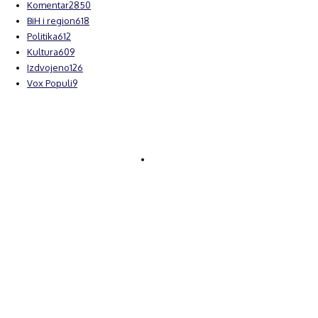
Komentar
2850
BiH i region
618
Politika
612
Kultura
609
Izdvojeno
126
Vox Populi
9
© Brčanski forum.
Impresum