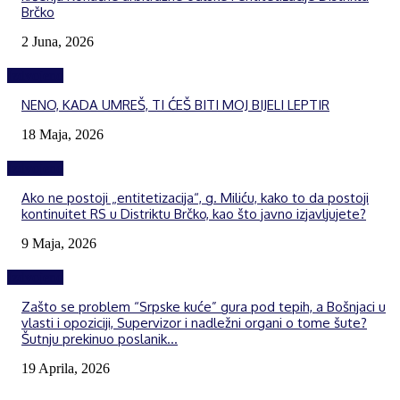
Brčko
2 Juna, 2026
Izdvojeno
NENO, KADA UMREŠ, TI ĆEŠ BITI MOJ BIJELI LEPTIR
18 Maja, 2026
Izdvojeno
Ako ne postoji „entitetizacija“, g. Miliću, kako to da postoji
kontinuitet RS u Distriktu Brčko, kao što javno izjavljujete?
9 Maja, 2026
Izdvojeno
Zašto se problem “Srpske kuće” gura pod tepih, a Bošnjaci u
vlasti i opoziciji, Supervizor i nadležni organi o tome šute?
Šutnju prekinuo poslanik...
19 Aprila, 2026