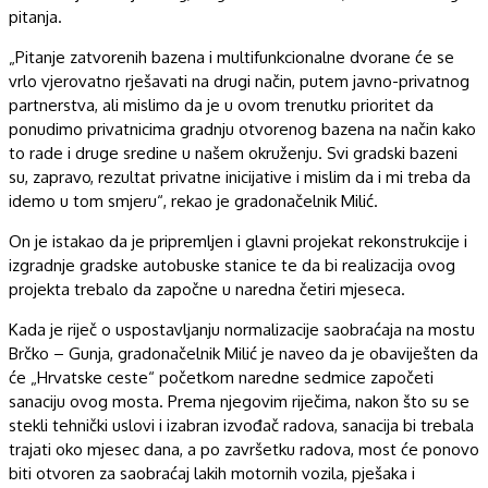
pitanja.
„Pitanje zatvorenih bazena i multifunkcionalne dvorane će se
vrlo vjerovatno rješavati na drugi način, putem javno-privatnog
partnerstva, ali mislimo da je u ovom trenutku prioritet da
ponudimo privatnicima gradnju otvorenog bazena na način kako
to rade i druge sredine u našem okruženju. Svi gradski bazeni
su, zapravo, rezultat privatne inicijative i mislim da i mi treba da
idemo u tom smjeru“, rekao je gradonačelnik Milić.
On je istakao da je pripremljen i glavni projekat rekonstrukcije i
izgradnje gradske autobuske stanice te da bi realizacija ovog
projekta trebalo da započne u naredna četiri mjeseca.
Kada je riječ o uspostavljanju normalizacije saobraćaja na mostu
Brčko – Gunja, gradonačelnik Milić je naveo da je obaviješten da
će „Hrvatske ceste“ početkom naredne sedmice započeti
sanaciju ovog mosta. Prema njegovim riječima, nakon što su se
stekli tehnički uslovi i izabran izvođač radova, sanacija bi trebala
trajati oko mjesec dana, a po završetku radova, most će ponovo
biti otvoren za saobraćaj lakih motornih vozila, pješaka i