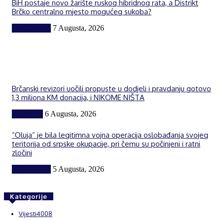
BiH postaje novo žarište ruskog hibridnog rata, a Distrikt
Brčko centralno mjesto mogućeg sukoba?
BiH i region
7 Augusta, 2026
Brčanski revizori uočili propuste u dodjeli i pravdanju gotovo
1,3 miliona KM donacija, i NIKOME NIŠTA
Komentar
6 Augusta, 2026
“Oluja” je bila legitimna vojna operacija oslobađanja svojeg
teritorija od srpske okupacije, pri čemu su počinjeni i ratni
zločini
BiH i region
5 Augusta, 2026
Kategorije
Vijesti
4008