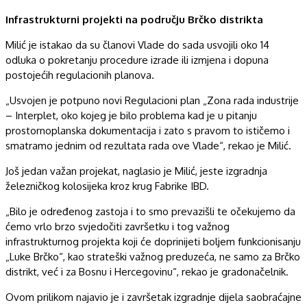
Infrastrukturni projekti na području Brčko distrikta
Milić je istakao da su članovi Vlade do sada usvojili oko 14
odluka o pokretanju procedure izrade ili izmjena i dopuna
postojećih regulacionih planova.
„Usvojen je potpuno novi Regulacioni plan „Zona rada industrije
– Interplet, oko kojeg je bilo problema kad je u pitanju
prostornoplanska dokumentacija i zato s pravom to ističemo i
smatramo jednim od rezultata rada ove Vlade“, rekao je Milić.
Još jedan važan projekat, naglasio je Milić, jeste izgradnja
železničkog kolosijeka kroz krug Fabrike IBD.
„Bilo je određenog zastoja i to smo prevazišli te očekujemo da
ćemo vrlo brzo svjedočiti završetku i tog važnog
infrastrukturnog projekta koji će doprinijeti boljem funkcionisanju
„Luke Brčko“, kao strateški važnog preduzeća, ne samo za Brčko
distrikt, već i za Bosnu i Hercegovinu“, rekao je gradonačelnik.
Ovom prilikom najavio je i završetak izgradnje dijela saobraćajne