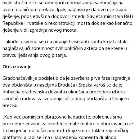
biciklista čime će se omogućiti normalizacija saobraćaja na
ovom graničnom prelazu. Ipak, naglasio je da ovo nije trajno
rješenje, podsjetivši na dogovor između Savjeta ministara BiH i
Republike Hrvatske o rekonstrukciji mosta dok se kao konačno
rješenje vidi izgradnja novog mosta.
Takođe, osvrnuo se i na pitanje trase auto-puta kroz Distrikt
naglašavajući spremnost svih političkih aktera da se krene u
pravcu rješavanja ovog pitanja.
Obrazovanje
Gradonačelnik je podsjetio da je završena prva faza izgradnje
dva obdaništa u naseljima Broduša i Srpska varoš te da je
dobijena građevinska dozvola i okončana procedura izbora
izvođača radova za izgradnju još jednog obdaništa u Donjem
Breziku.
„Kad već pominjem obrazovne kapacitete, pokrenuli smo
procedure vezano za uvođenje male mature u obrazovanju i je
to bio jedan od naših prioriteta koje smo istakli u zajedničkoj
platformi, a radi se i na unapređenju koncepta dualnog