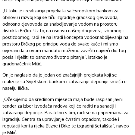
„U toku je i realizacija projekata sa Evropskom bankom za
obnovu i razvoj koji se tiču izgradnje gradskog cjevovoda,
odnosno cjevovoda za snabdijevanje vodom na prostoru
distrikta Brčko. Uz to, na osnovu našeg dogovora, izbornog i
postizbornog, radi se na izradi koncepta vodosnabdijevanja na
prostoru Brčkog po principu voda do svake kuće i mi smo
uvjerani da u ovom mandatu možemo završiti najveći dio tog
posla i riješiti to osnovno životno pitanje“, istakao je
gradonačelnik Milić.
On je naglasio da je jedan od značajnijih projekata koji se
realizuje sa Svjetskom bankom i zatvaranje deponije smeća u
naselju Ilićka.
„Očekujemo da sredinom mjeseca maja bude raspisan javni
tender za izbor izvođača radova koji će raditi na sanaciji i
zatvaranju deponije. Paralelno s tim, radi se na pripremama za
izgradnju Centra za upravljanje čvrstim otpadom, takođe i
regulaciji korita rijeka Blizne i Brke te izgradnji šetališta“, naveo
je Milić.