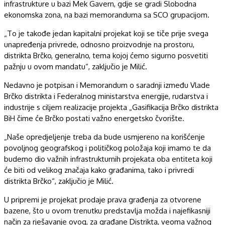
infrastrukture u bazi Mek Gavern, gdje se gradi Slobodna
ekonomska zona, na bazi memoranduma sa SCO grupacijom.
„To je takođe jedan kapitalni projekat koji se tiče prije svega
unapređenja privrede, odnosno proizvodnje na prostoru,
distrikta Brčko, generalno, tema kojoj ćemo sigurno posvetiti
pažnju u ovom mandatu“, zaključio je Milić.
Nedavno je potpisan i Memorandum o saradnji između Vlade
Brčko distrikta i Federalnog ministarstva energije, rudarstva i
industrije s ciljem realizacije projekta „Gasifikacija Brčko distrikta
BiH čime će Brčko postati važno energetsko čvorište.
„Naše opredjeljenje treba da bude usmjereno na korišćenje
povoljnog geografskog i političkog položaja koji imamo te da
budemo dio važnih infrastrukturnih projekata oba entiteta koji
će biti od velikog značaja kako građanima, tako i privredi
distrikta Brčko“, zaključio je Milić.
U pripremi je projekat prodaje prava građenja za otvorene
bazene, što u ovom trenutku predstavlja možda i najefikasniji
način za rješavanje ovog, za građane Distrikta, veoma važnog