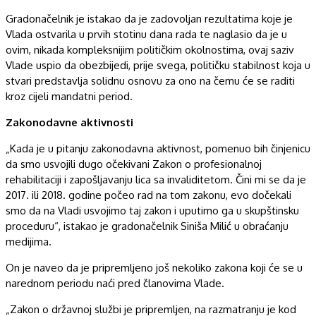
Gradonačelnik je istakao da je zadovoljan rezultatima koje je
Vlada ostvarila u prvih stotinu dana rada te naglasio da je u
ovim, nikada kompleksnijim političkim okolnostima, ovaj saziv
Vlade uspio da obezbijedi, prije svega, političku stabilnost koja u
stvari predstavlja solidnu osnovu za ono na čemu će se raditi
kroz cijeli mandatni period.
Zakonodavne aktivnosti
„Kada je u pitanju zakonodavna aktivnost, pomenuo bih činjenicu
da smo usvojili dugo očekivani Zakon o profesionalnoj
rehabilitaciji i zapošljavanju lica sa invaliditetom. Čini mi se da je
2017. ili 2018. godine počeo rad na tom zakonu, evo dočekali
smo da na Vladi usvojimo taj zakon i uputimo ga u skupštinsku
proceduru“, istakao je gradonačelnik Siniša Milić u obraćanju
medijima.
On je naveo da je pripremljeno još nekoliko zakona koji će se u
narednom periodu naći pred članovima Vlade.
„Zakon o državnoj službi je pripremljen, na razmatranju je kod