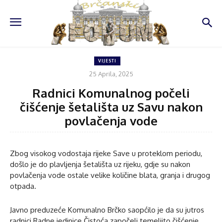
VIJESTI
25 Aprila, 2025
Radnici Komunalnog počeli
čišćenje šetališta uz Savu nakon
povlačenja vode
Zbog visokog vodostaja rijeke Save u proteklom periodu,
došlo je do plavljenja šetališta uz rijeku, gdje su nakon
povlačenja vode ostale velike količine blata, granja i drugog
otpada.
Javno preduzeće Komunalno Brčko saopćilo je da su jutros
radnici Radne jedinice Čistoća započeli temeljito čišćenje