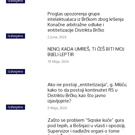
Izdvojeno
Proglas upozorenja grupe
intelektualaca iz Brčkom zbog kršenja
Konačne arbitražne odluke i
entitetizacije Distrikta Brčko
Izdvojeno
2 Juna, 2026
NENO, KADA UMREŠ, TI ĆEŠ BITI MOJ
BIJELI LEPTIR
18 Maja, 2026
Izdvojeno
Ako ne postoji „entitetizacija“, g. Miliću,
kako to da postoji kontinuitet RS u
Distriktu Brčko, kao što javno
izjavljujete?
Izdvojeno
9 Maja, 2026
Zašto se problem “Srpske kuće” gura
pod tepih, a Bošnjaci u vlasti i opoziciji,
Supervizor i nadležni organi o tome