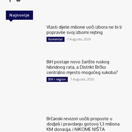
Najnovije
Vlasti dijele milione uoči izbora ne bi li
popravile svoj izborni rejting
7 Augusta, 2026
Komentar
BiH postaje novo žarište ruskog
hibridnog rata, a Distrikt Brčko
centralno mjesto mogućeg sukoba?
7 Augusta, 2026
BiH i region
Brčanski revizori uočili propuste u
dodjeli i pravdanju gotovo 1,3 miliona
KM donacija, i NIKOME NIŠTA