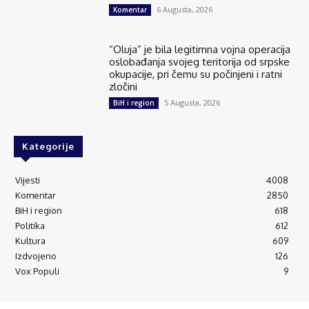
6 Augusta, 2026
Komentar
“Oluja” je bila legitimna vojna operacija
oslobađanja svojeg teritorija od srpske
okupacije, pri čemu su počinjeni i ratni
zločini
5 Augusta, 2026
BiH i region
Kategorije
Vijesti
4008
Komentar
2850
BiH i region
618
Politika
612
Kultura
609
Izdvojeno
126
Vox Populi
9