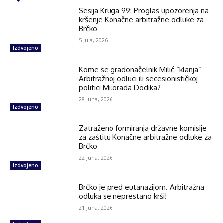
Sesija Kruga 99: Proglas upozorenja na
kršenje Konačne arbitražne odluke za
Brčko
5 Jula, 2026
Izdvojeno
Kome se gradonačelnik Milić “klanja”
Arbitražnoj odluci ili secesionističkoj
politici Milorada Dodika?
28 Juna, 2026
Izdvojeno
Zatraženo formiranja državne komisije
za zaštitu Konačne arbitražne odluke za
Brčko
22 Juna, 2026
Izdvojeno
Brčko je pred eutanazijom. Arbitražna
odluka se neprestano krši!
21 Juna, 2026