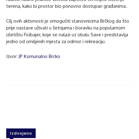
terena, kako bi prostor bio ponovno dostupan građanima.
Cilj ovih aktivnosti je omogućiti stanovnicima Brčkog da što
prije nastave uživati u šetnjama i boravku na popularnom
izletištu Ficibajer, koje se nalazi uz obalu Save i predstavlja
jedno od omiljenih mjesta za odmor i rekreaciju.
Izvor:
JP Komunalno Brcko
Facebook
Twitter
WhatsApp
Izdvojeno