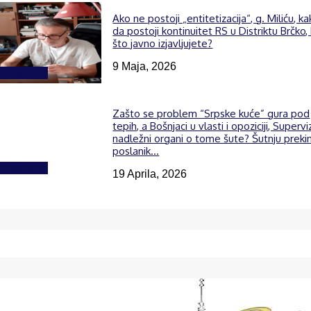
Ako ne postoji „entitetizacija“, g. Miliću, k
da postoji kontinuitet RS u Distriktu Brčko,
što javno izjavljujete?
9 Maja, 2026
Izdvojeno
Zašto se problem “Srpske kuće” gura pod
tepih, a Bošnjaci u vlasti i opoziciji, Supervi
nadležni organi o tome šute? Šutnju preki
poslanik...
Izdvojeno
19 Aprila, 2026