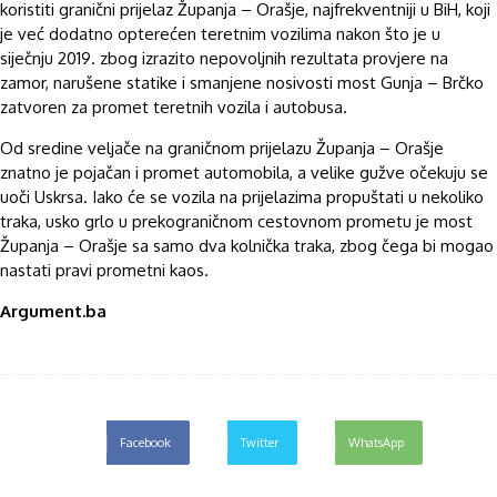
koristiti granični prijelaz Županja – Orašje, najfrekventniji u BiH, koji
je već dodatno opterećen teretnim vozilima nakon što je u
siječnju 2019. zbog izrazito nepovoljnih rezultata provjere na
zamor, narušene statike i smanjene nosivosti most Gunja – Brčko
zatvoren za promet teretnih vozila i autobusa.
Od sredine veljače na graničnom prijelazu Županja – Orašje
znatno je pojačan i promet automobila, a velike gužve očekuju se
uoči Uskrsa. Iako će se vozila na prijelazima propuštati u nekoliko
traka, usko grlo u prekograničnom cestovnom prometu je most
Županja – Orašje sa samo dva kolnička traka, zbog čega bi mogao
nastati pravi prometni kaos.
Argument.ba
Facebook
Twitter
WhatsApp