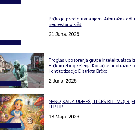
Izdvojeno
Brčko je pred eutanazijom. Arbitražna odl
neprestano krši!
21 Juna, 2026
Izdvojeno
Proglas upozorenja grupe intelektualaca i
Brčkom zbog kršenja Konačne arbitražne 
i entitetizacije Distrikta Brčko
2 Juna, 2026
Izdvojeno
NENO, KADA UMREŠ, TI ĆEŠ BITI MOJ BIJE
LEPTIR
18 Maja, 2026
Izdvojeno