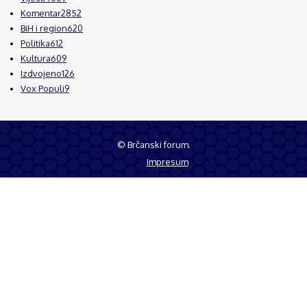
Komentar
2852
BiH i region
620
Politika
612
Kultura
609
Izdvojeno
126
Vox Populi
9
© Brčanski forum.
Impresum