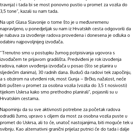
travnja) i tada bi se most ponovno pustio u promet za vozila do
3,5 tone”, kazali su nam tada.
Na upit Glasa Slavonije o tome što je u međuvremenu
napravljeno, u ponedjeljak su nam iz Hrvatskih cesta odgovorili da
je nabava za izvođenje radova provedena i donesena je odluka o
odabiru najpovoljnijeg izvođača.
“Trenutno smo u postupku žurnog potpisivanja ugovora s
izvođačem te prijavom gradilišta. Predviđeni je rok izvođenja
radova, nakon uvođenja izvođača u posao (što se planira u
sljedećim danima), 30 radnih dana. Budući da radovi tek započinju,
a s obzirom na utvrđeni rok, most Gunja – Brčko, nažalost, neće
biti pušten u promet za osobna vozila (vozila do 3,5 t nosivosti)
tijekom Uskrsa kako smo prethodno planirali”, pojasnili su u
Hrvatskim cestama.
Napominju da su sve aktivnosti potrebne za početak radova
odradili žurno, upravo s ciljem da most za osobna vozila puste u
promet do Uskrsa, ali to će, unatoč nastojanjima, biti moguće tek u
svibnju. Kao alternativni granični prijelaz putnici će do tada i dalje