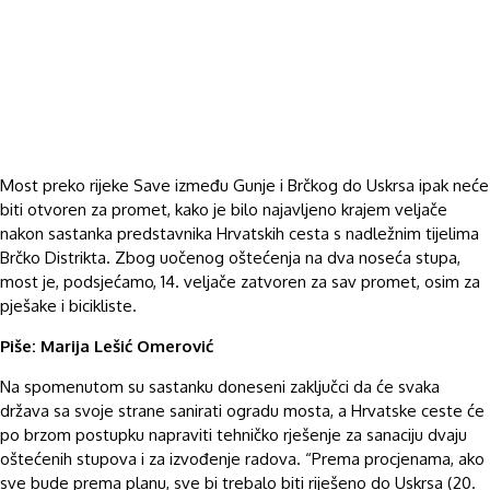
Most preko rijeke Save između Gunje i Brčkog do Uskrsa ipak neće
biti otvoren za promet, kako je bilo najavljeno krajem veljače
nakon sastanka predstavnika Hrvatskih cesta s nadležnim tijelima
Brčko Distrikta. Zbog uočenog oštećenja na dva noseća stupa,
most je, podsjećamo, 14. veljače zatvoren za sav promet, osim za
pješake i bicikliste.
Piše: Marija Lešić Omerović
Na spomenutom su sastanku doneseni zaključci da će svaka
država sa svoje strane sanirati ogradu mosta, a Hrvatske ceste će
po brzom postupku napraviti tehničko rješenje za sanaciju dvaju
oštećenih stupova i za izvođenje radova. “Prema procjenama, ako
sve bude prema planu, sve bi trebalo biti riješeno do Uskrsa (20.