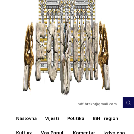
bdf.brcko@gmail.com
Naslovna
Vijesti
Politika
BiH i region
Kultura
Vox Populi
Komentar
Izdvojeno