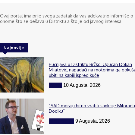
Ovaj portal ima prije svega zadatak da vas adekvatno informiše o
onome što se dešava u Distriktu a što je od javnog interesa.
Najnovije
Pucnjava u Distriktu Brčko: Upucan Đokan
Mijatović, napadači na motorima ga pokuša
ubiti na kapiji ispred kuće
Vijesti
10 Augusta, 2026
“SAD moraju hitno vratiti sankcije Milorad
Dodiku”
BiH i region
9 Augusta, 2026