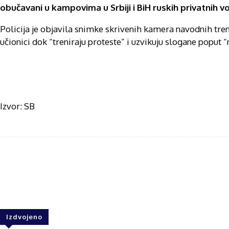
obučavani u kampovima u Srbiji i BiH ruskih privatnih 
Policija je objavila snimke skrivenih kamera navodnih trenin
učionici dok “treniraju proteste” i uzvikuju slogane poput 
Izvor: SB
Share
F
Izdvojeno