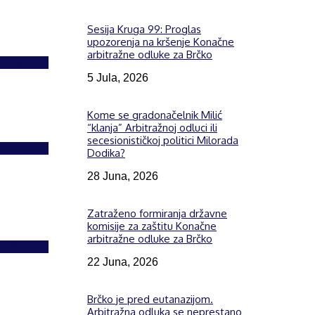
Sesija Kruga 99: Proglas
upozorenja na kršenje Konačne
arbitražne odluke za Brčko
Izdvojeno
5 Jula, 2026
Kome se gradonačelnik Milić
“klanja” Arbitražnoj odluci ili
secesionističkoj politici Milorada
Izdvojeno
Dodika?
28 Juna, 2026
Zatraženo formiranja državne
komisije za zaštitu Konačne
arbitražne odluke za Brčko
Izdvojeno
22 Juna, 2026
Brčko je pred eutanazijom.
Arbitražna odluka se neprestano