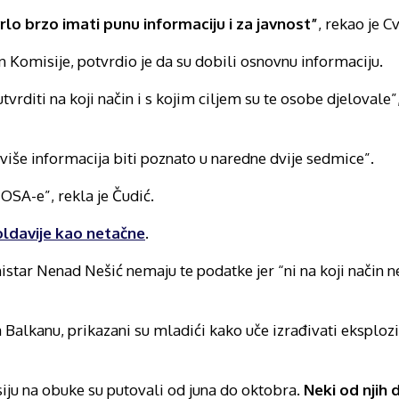
vrlo brzo imati punu informaciju i za javnost”
, rekao je C
 Komisije, potvrdio je da su dobili osnovnu informaciju.
tvrditi na koji način i s kojim ciljem su te osobe djelovale”
 više informacija biti poznato u naredne dvije sedmice”.
OSA-e”, rekla je Čudić.
ldavije kao netačne
.
nistar Nenad Nešić nemaju te podatke jer “ni na koji način 
alkanu, prikazani su mladići kako uče izrađivati eksploziv 
iju na obuke su putovali od juna do oktobra.
Neki od njih