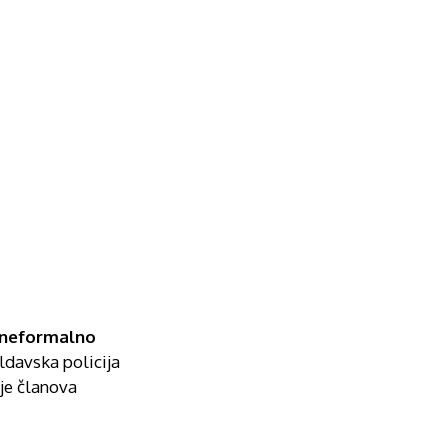
 neformalno
ldavska policija
je članova