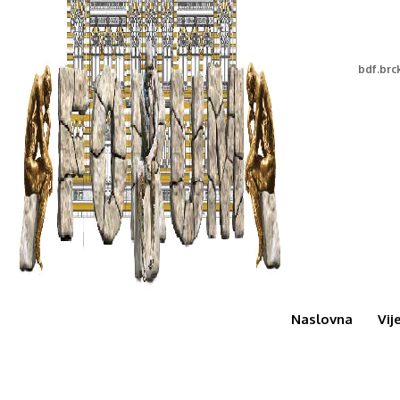
bdf.br
Naslovna
Vij