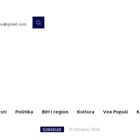
cko@gmail.com
esti
Politika
BiH i region
Kultura
Vox Populi
K
21 Oktobra, 2024
KOMENTAR