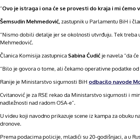
“
Ovo je istraga i ona će se provesti do kraja i mi ćemo 
Šemsudin Mehmedović,
zastupnik u Parlamentu BiH i član
“Nismo dobili detalje jer se okolnosti utvrđuju. Tek treba u
Mehmedović.
Članica Komisija zastupnica
Sabina Ćudić
je navela “da će
“Bilo je govora o tome, ali čekamo operativne podatke od 
Ranije je Ministarstvo sigurnosti BiH
odbacilo navode Mo
Cvitanović je za RSE rekao da Ministarstvo sigurnosti i mi
nadležnosti nad radom OSA-e”.
U videu koji navodno prikazuje scene iz kampa za obuku na B
dronove.
Prema podacima policije, mladići su 20-godišnjaci, a u Rus