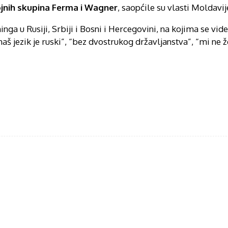
vojnih skupina Ferma i Wagner
, saopćile su vlasti Moldavij
ga u Rusiji, Srbiji i Bosni i Hercegovini, na kojima se vide
“naš jezik je ruski”, “bez dvostrukog državljanstva”, “mi ne
acebook
Twitter
WhatsApp