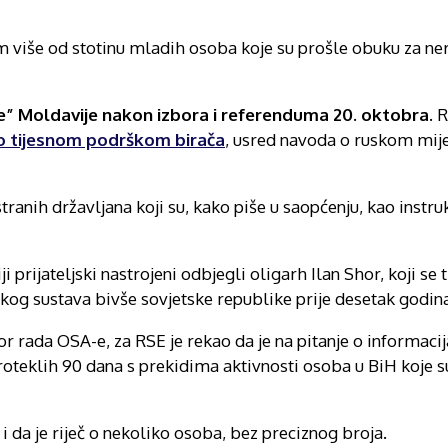
 više od stotinu mladih osoba koje su prošle obuku za nered
ije” Moldavije nakon izbora i referenduma 20. oktobra
. 
lo tijesnom podrškom birača
, usred navoda o ruskom mije
 stranih državljana koji su, kako piše u saopćenju, kao instr
 prijateljski nastrojeni odbjegli oligarh Ilan Shor, koji se 
kog sustava bivše sovjetske republike prije desetak godin
zor rada OSA-e, za RSE je rekao da je na pitanje o informac
oteklih 90 dana s prekidima aktivnosti osoba u BiH koje s
 da je riječ o nekoliko osoba, bez preciznog broja.