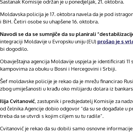
Sastanak Komisije održan je u ponedjeljak, 21. oktobra.
Moldavska policija je 17. oktobra navela da je pod istragom
i BiH. Četiri osobe su uhapšene 16. oktobra.
Navodi se da se sumnjiče da su planirali “destabilizac
integraciji Moldavije u Evropsku uniju (EU)
prošao je s vr
bi dogodilo.
Obavještajna agencija Moldavije uspjela je identificirati 11
kampovima za obuku u Bosni i Hercegovini i Srbiji.
Šef moldavske policije je rekao da je mrežu financirao Rusiji
zbog umiješanosti u krađu oko milijardu dolara iz bankars
Ilija Cvitanović
, zastupnik i predsjedatelj Komisije za nad
od čelnika Agencije dobio odgovor “da su se događale u pr
treba da se utvrdi s kojim ciljem su tu radile”.
Cvitanović je rekao da su dobili samo osnovne informacije i