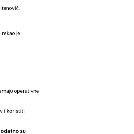
vitanović.
, rekao je
nemaju operativne
i koristiti
 dodatno su