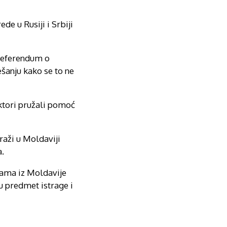
e u Rusiji i Srbiji
Referendum o
šanju kako se to ne
uktori pružali pomoć
traži u Moldaviji
a.
ijama iz Moldavije
u predmet istrage i