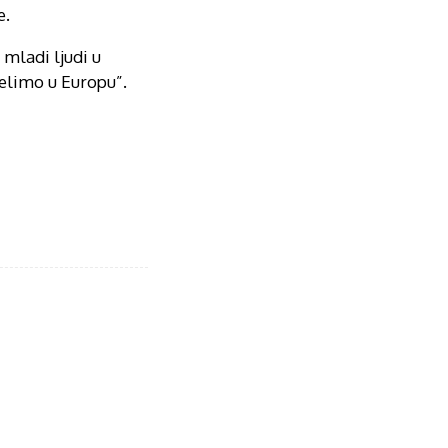
e.
 mladi ljudi u
 želimo u Europu”.