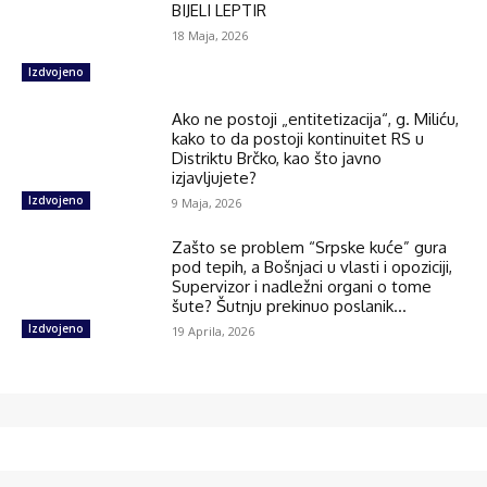
BIJELI LEPTIR
18 Maja, 2026
Izdvojeno
Ako ne postoji „entitetizacija“, g. Miliću,
kako to da postoji kontinuitet RS u
Distriktu Brčko, kao što javno
izjavljujete?
Izdvojeno
9 Maja, 2026
Zašto se problem “Srpske kuće” gura
pod tepih, a Bošnjaci u vlasti i opoziciji,
Supervizor i nadležni organi o tome
šute? Šutnju prekinuo poslanik...
Izdvojeno
19 Aprila, 2026