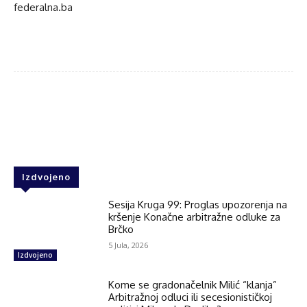
federalna.ba
Facebook
Twitter
WhatsApp
Izdvojeno
Sesija Kruga 99: Proglas upozorenja na
kršenje Konačne arbitražne odluke za
Brčko
5 Jula, 2026
Izdvojeno
Kome se gradonačelnik Milić “klanja”
Arbitražnoj odluci ili secesionističkoj