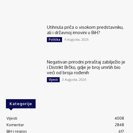
Utihnula priča o visokom predstavniku,
ali i državnoj imovini u BiH?
4 Augusta, 2026
Politika
Negativan prirodni priraštaj zabilježio je
i Distrikt Brčko, gdje je broj umrlih bio
veći od broja rođenih
3 Augusta, 2026
Vijesti
Kategorije
Vijesti
4008
Komentar
2848
BiH i region
617