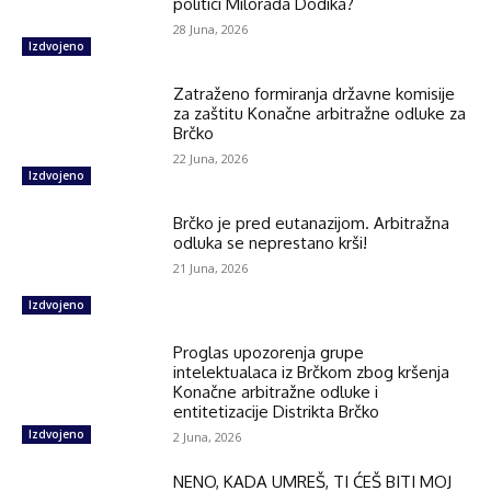
politici Milorada Dodika?
28 Juna, 2026
Izdvojeno
Zatraženo formiranja državne komisije
za zaštitu Konačne arbitražne odluke za
Brčko
22 Juna, 2026
Izdvojeno
Brčko je pred eutanazijom. Arbitražna
odluka se neprestano krši!
21 Juna, 2026
Izdvojeno
Proglas upozorenja grupe
intelektualaca iz Brčkom zbog kršenja
Konačne arbitražne odluke i
entitetizacije Distrikta Brčko
Izdvojeno
2 Juna, 2026
NENO, KADA UMREŠ, TI ĆEŠ BITI MOJ