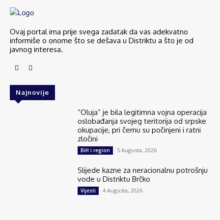
Ovaj portal ima prije svega zadatak da vas adekvatno
informiše o onome što se dešava u Distriktu a što je od
javnog interesa.
Najnovije
“Oluja” je bila legitimna vojna operacija
oslobađanja svojeg teritorija od srpske
okupacije, pri čemu su počinjeni i ratni
zločini
5 Augusta, 2026
BiH i region
Slijede kazne za neracionalnu potrošnju
vode u Distriktu Brčko
4 Augusta, 2026
Vijesti