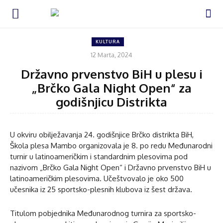
KULTURA
12 Marta, 2024
Državno prvenstvo BiH u plesu i
„Brčko Gala Night Open“ za
godišnjicu Distrikta
U okviru obilježavanja 24. godišnjice Brčko distrikta BiH,
Škola plesa Mambo organizovala je 8. po redu Međunarodni
turnir u latinoameričkim i standardnim plesovima pod
nazivom „Brčko Gala Night Open“ i Državno prvenstvo BiH u
latinoameričkim plesovima. Učeštvovalo je oko 500
učesnika iz 25 sportsko-plesnih klubova iz šest država.
Titulom pobjednika Međunarodnog turnira za sportsko-