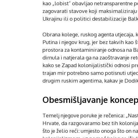
kao „lobist” obavljao netransparentne pos
zagovarati stavove koji maksimaliziraju do
Ukrajinu ili o politici destabilizacije Bal
Obrana kolege, ruskog agenta utjecaja, k
Putina i njegov krug, jer bez takvih kao
prostora za kontaminiranje odnosa na B
dirnula i natjerala ga na zaoštravanje r
kako se Zapad kolonijalistički odnosi p
trajan mir potrebno samo potisnuti utjec
drugim ruskim agentima, kakav je Dodik, 
Obesmišljavanje koncept
Temelj njegove poruke je rečenica: „Nasta
Hrvate, da razgovaramo bez tih kolonijal
što je želio reći: umjesto onoga što on 