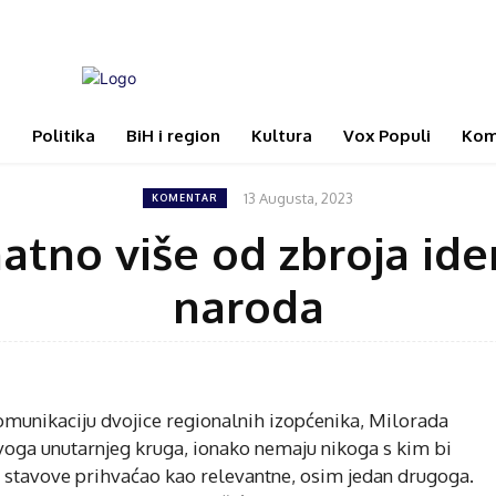
i
Politika
BiH i region
Kultura
Vox Populi
Kom
13 Augusta, 2023
KOMENTAR
natno više od zbroja iden
naroda
 komunikaciju dvojice regionalnih izopćenika, Milorada
voga unutarnjeg kruga, ionako nemaju nikoga s kim bi
ve stavove prihvaćao kao relevantne, osim jedan drugoga.