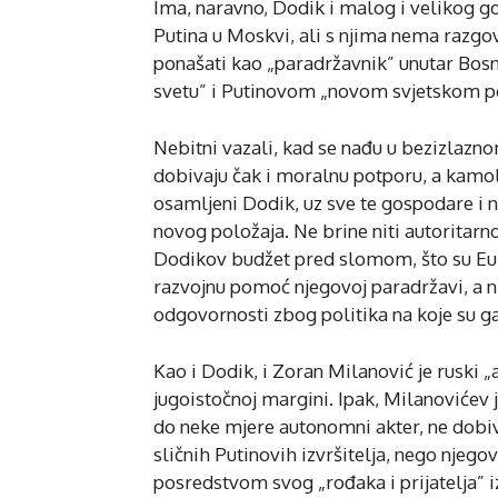
Ima, naravno, Dodik i malog i velikog g
Putina u Moskvi, ali s njima nema razgov
ponašati kao „paradržavnik” unutar Bosn
svetu” i Putinovom „novom svjetskom p
Nebitni vazali, kad se nađu u bezizlazn
dobivaju čak i moralnu potporu, a kamoli 
osamljeni Dodik, uz sve te gospodare i 
novog položaja. Ne brine niti autoritarno
Dodikov budžet pred slomom, što su Eur
razvojnu pomoć njegovoj paradržavi, a 
odgovornosti zbog politika na koje su g
Kao i Dodik, i Zoran Milanović je ruski 
jugoistočnoj margini. Ipak, Milanovićev
do neke mjere autonomni akter, ne dobiv
sličnih Putinovih izvršitelja, nego njegov
posredstvom svog „rođaka i prijatelja” iz