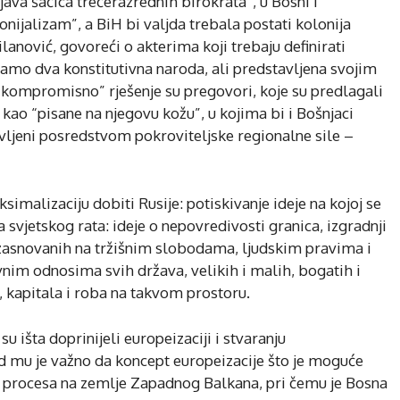
ava šačica trećerazrednih birokrata”, u Bosni i
nijalizam”, a BiH bi valjda trebala postati kolonija
lanović, govoreći o akterima koji trebaju definirati
amo dva konstitutivna naroda, ali predstavljena svojim
kompromisno” rješenje su pregovori, koje su predlagali
o kao “pisane na njegovu kožu”, u kojima bi i Bošnjaci
avljeni posredstvom pokroviteljske regionalne sile –
malizaciju dobiti Rusije: potiskivanje ideje na kojoj se
vjetskog rata: ideje o nepovredivosti granica, izgradnji
asnovanih na tržišnim slobodama, ljudskim pravima i
nim odnosima svih država, velikih i malih, bogatih i
i, kapitala i roba na takvom prostoru.
u išta doprinijeli europeizaciji i stvaranju
ad mu je važno da koncept europeizacije što je moguće
tog procesa na zemlje Zapadnog Balkana, pri čemu je Bosna