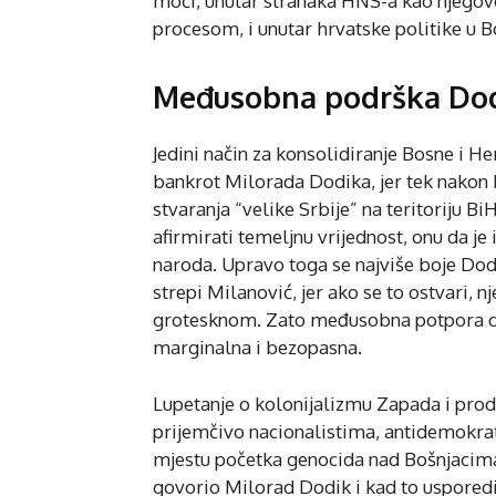
moći, unutar stranaka HNS-a kao njegovo
procesom, i unutar hrvatske politike u 
Međusobna podrška Dodi
Jedini način za konsolidiranje Bosne i H
bankrot Milorada Dodika, jer tek nakon 
stvaranja “velike Srbije” na teritoriju B
afirmirati temeljnu vrijednost, onu da je 
naroda. Upravo toga se najviše boje Dod
strepi Milanović, jer ako se to ostvari, 
grotesknom. Zato međusobna potpora dv
marginalna i bezopasna.
Lupetanje o kolonijalizmu Zapada i prod
prijemčivo nacionalistima, antidemokratim
mjestu početka genocida nad Bošnjacima, 
govorio Milorad Dodik i kad to usporedit