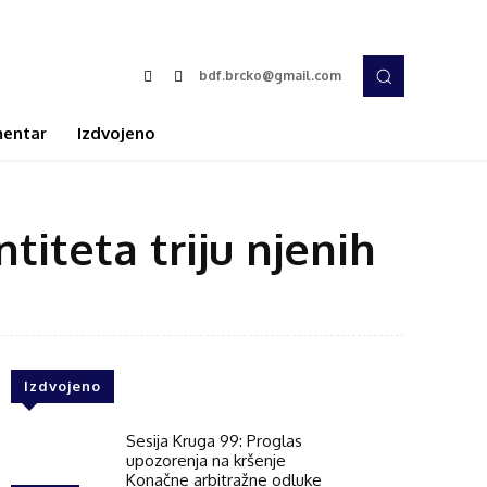
bdf.brcko@gmail.com
entar
Izdvojeno
titeta triju njenih
Izdvojeno
Sesija Kruga 99: Proglas
upozorenja na kršenje
Konačne arbitražne odluke