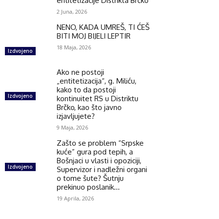
entitetizacije Distrikta Brčko
2 Juna, 2026
NENO, KADA UMREŠ, TI ĆEŠ
BITI MOJ BIJELI LEPTIR
18 Maja, 2026
Izdvojeno
Ako ne postoji
„entitetizacija“, g. Miliću,
kako to da postoji
Izdvojeno
kontinuitet RS u Distriktu
Brčko, kao što javno
izjavljujete?
9 Maja, 2026
Zašto se problem “Srpske
kuće” gura pod tepih, a
Bošnjaci u vlasti i opoziciji,
Izdvojeno
Supervizor i nadležni organi
o tome šute? Šutnju
prekinuo poslanik...
19 Aprila, 2026