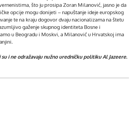
ernenistima, što ju prosipa Zoran Milanović, jasno je da
litičke opcije mogu donijeti – napuštanje ideje europskog
javanje te na kraju dogovor dvaju nacionalizama na štetu
zumljivo gaženje skupnog identiteta Bosne i
samo u Beogradu i Moskvi, a Milanović u Hrvatskoj ima
njini.
 su i ne odražavaju nužno uredničku politiku Al Jazeere.