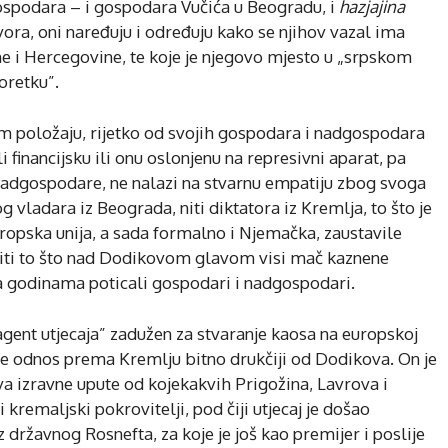
ospodara – i gospodara Vučića u Beogradu, i
hazjajina
ora, oni naređuju i određuju kako se njihov vazal ima
e i Hercegovine, te koje je njegovo mjesto u „srpskom
oretku”.
om položaju, rijetko od svojih gospodara i nadgospodara
financijsku ili onu oslonjenu na represivni aparat, pa
nadgospodare, ne nalazi na stvarnu empatiju zbog svoga
g vladara iz Beograda, niti diktatora iz Kremlja, to što je
opska unija, a sada formalno i Njemačka, zaustavile
niti to što nad Dodikovom glavom visi mač kaznene
a godinama poticali gospodari i nadgospodari.
„agent utjecaja” zadužen za stvaranje kaosa na europskoj
 je odnos prema Kremlju bitno drukčiji od Dodikova. On je
a izravne upute od kojekakvih Prigožina, Lavrova i
i kremaljski pokrovitelji, pod čiji utjecaj je došao
 državnog Rosnefta, za koje je još kao premijer i poslije