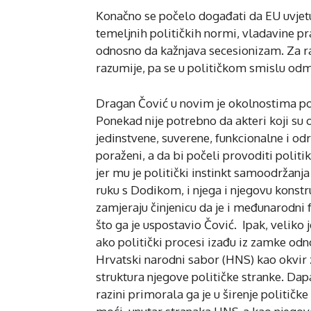
Konačno se počelo događati da EU uvjetu
temeljnih političkih normi, vladavine prav
odnosno da kažnjava secesionizam. Za r
razumije, pa se u političkom smislu odm
Dragan Čović u novim je okolnostima po
Ponekad nije potrebno da akteri koji su 
jedinstvene, suverene, funkcionalne i od
poraženi, a da bi počeli provoditi politi
jer mu je politički instinkt samoodržanj
ruku s Dodikom, i njega i njegovu konstr
zamjeraju činjenicu da je i međunarodni 
što ga je uspostavio Čović. Ipak, veliko 
ako politički procesi izađu iz zamke odno
Hrvatski narodni sabor (HNS) kao okvir z
struktura njegove političke stranke. Dapa
razini primorala ga je u širenje političke