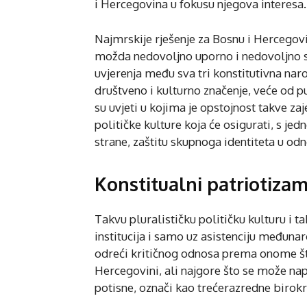
i Hercegovina u fokusu njegova interesa.
Najmrskije rješenje za Bosnu i Hercegovin
možda nedovoljno uporno i nedovoljno spr
uvjerenja među sva tri konstitutivna narod
društveno i kulturno značenje, veće od pu
su uvjeti u kojima je opstojnost takve za
političke kulture koja će osigurati, s jedn
strane, zaštitu skupnoga identiteta u od
Konstitualni patriotiza
Takvu pluralističku političku kulturu i t
institucija i samo uz asistenciju međunar
odreći kritičnog odnosa prema onome što
Hercegovini, ali najgore što se može nap
potisne, označi kao trećerazredne birokrat