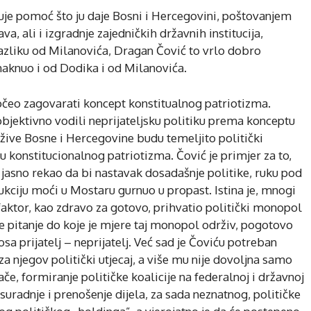
je pomoć što ju daje Bosni i Hercegovini, poštovanjem
a, ali i izgradnje zajedničkih državnih institucija,
azliku od Milanovića, Dragan Čović to vrlo dobro
aknuo i od Dodika i od Milanovića.
čeo zagovarati koncept konstitualnog patriotizma.
objektivno vodili neprijateljsku politiku prema konceptu
ržive Bosne i Hercegovine budu temeljito politički
ku konstitucionalnog patriotizma. Čović je primjer za to,
a jasno rekao da bi nastavak dosadašnje politike, ruku pod
ukciju moći u Mostaru gurnuo u propast. Istina je, mnogi
faktor, kao zdravo za gotovo, prihvatio politički monopol
je pitanje do koje je mjere taj monopol održiv, pogotovo
sa prijatelj – neprijatelj. Već sad je Čoviću potreban
a njegov politički utjecaj, a više mu nije dovoljna samo
če, formiranje političke koalicije na federalnoj i državnoj
 suradnje i prenošenje dijela, za sada neznatnog, političke