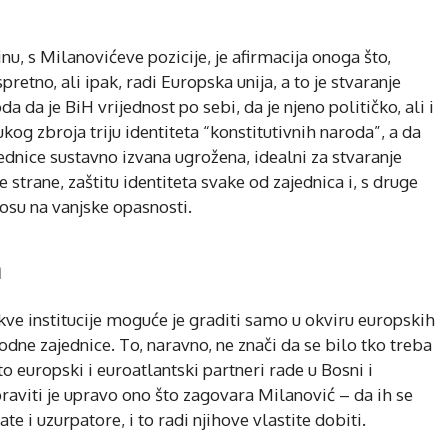
u, s Milanovićeve pozicije, je afirmacija onoga što,
etno, ali ipak, radi Europska unija, a to je stvaranje
a da je BiH vrijednost po sebi, da je njeno političko, ali i
kog zbroja triju identiteta “konstitutivnih naroda”, a da
jednice sustavno izvana ugrožena, idealni za stvaranje
e strane, zaštitu identiteta svake od zajednica i, s druge
nosu na vanjske opasnosti.
m
akve institucije moguće je graditi samo u okviru europskih
odne zajednice. To, naravno, ne znači da se bilo tko treba
 europski i euroatlantski partneri rade u Bosni i
raviti je upravo ono što zagovara Milanović – da ih se
e i uzurpatore, i to radi njihove vlastite dobiti.