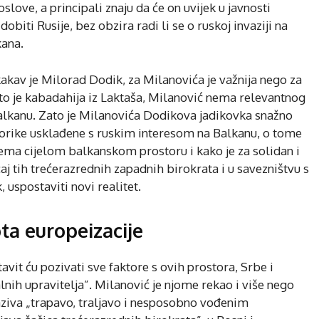
love, a principali znaju da će on uvijek u javnosti
biti Rusije, bez obzira radi li se o ruskoj invaziji na
kana.
akav je Milorad Dodik, za Milanovića je važnija nego za
 što je kabadahija iz Laktaša, Milanović nema relevantnog
alkanu. Zato je Milanovića Dodikova jadikovka snažno
etorike usklađene s ruskim interesom na Balkanu, o tome
rema cijelom balkanskom prostoru i kako je za solidan i
aj tih trećerazrednih zapadnih birokrata i u savezništvu s
uspostaviti novi realitet.
a europeizacije
vit ću pozivati sve faktore s ovih prostora, Srbe i
nih upravitelja”. Milanović je njome rekao i više nego
naziva „trapavo, traljavo i nesposobno vođenim