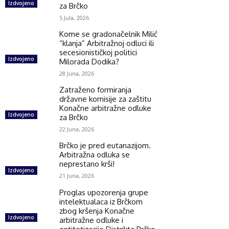
Izdvojeno
za Brčko
5 Jula, 2026
Kome se gradonačelnik Milić
“klanja” Arbitražnoj odluci ili
secesionističkoj politici
Izdvojeno
Milorada Dodika?
28 Juna, 2026
Zatraženo formiranja
državne komisije za zaštitu
Konačne arbitražne odluke
Izdvojeno
za Brčko
22 Juna, 2026
Brčko je pred eutanazijom.
Arbitražna odluka se
neprestano krši!
Izdvojeno
21 Juna, 2026
Proglas upozorenja grupe
intelektualaca iz Brčkom
zbog kršenja Konačne
Izdvojeno
arbitražne odluke i