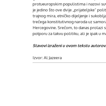
protueuropskim populistima i nazovi suv
je jedino što ove dvije „prijateljske” po
trajnog mira, etničko dijeljenje i sukobl
trećega konstitutivnog naroda uz samora
Hercegovine. Srećom, to danas prolazi 
potporu za takvu politiku, ali je ipak u ma
Stavovi izraženi u ovom tekstu autorovi
Izvor: Al Jazeera