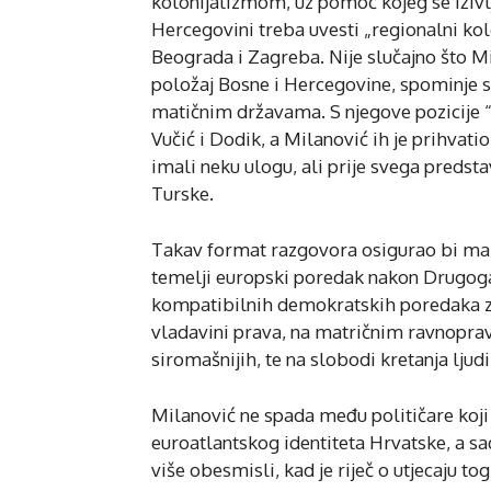
kolonijalizmom, uz pomoć kojeg se iživlj
Hercegovini treba uvesti „regionalni kolo
Beograda i Zagreba. Nije slučajno što Mi
položaj Bosne i Hercegovine, spominje s
matičnim državama. S njegove pozicije “
Vučić i Dodik, a Milanović ih je prihvati
imali neku ulogu, ali prije svega predst
Turske.
Takav format razgovora osigurao bi maksi
temelji europski poredak nakon Drugoga s
kompatibilnih demokratskih poredaka z
vladavini prava, na matričnim ravnoprav
siromašnijih, te na slobodi kretanja ljud
Milanović ne spada među političare koji s
euroatlantskog identiteta Hrvatske, a s
više obesmisli, kad je riječ o utjecaju 