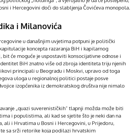
g političkog „holdinga”, a vjerojatno je da će postepeno,
Bosni i Hercegovini doći do slabljenja Čovićeva monopola.
ka i Milanovića
ercegovine u današnjim uvjetima potpuni je politički
kapitulacije koncepta razaranja BiH i kapilarnog
iH, bit će moguće je uspostaviti konsocijativne odnose i
identitet BiH znatno više od zbroja identiteta triju njenih
ikovi principali u Beogradu i Moskvi, upravo od toga
njegova uloga u regionalnoj politici postaje posve
ojice izopćenika iz demokratskog društva nije nimalo
avanje „quazi suverenističkih” tlapnji možda može biti
a i populistima, ali kad se sjetite što je neki dan na
ali i Hrvatima u Bosni i Hercegovini, u Prijedoru,
e sa srži retorike koja podilazi hrvatskim