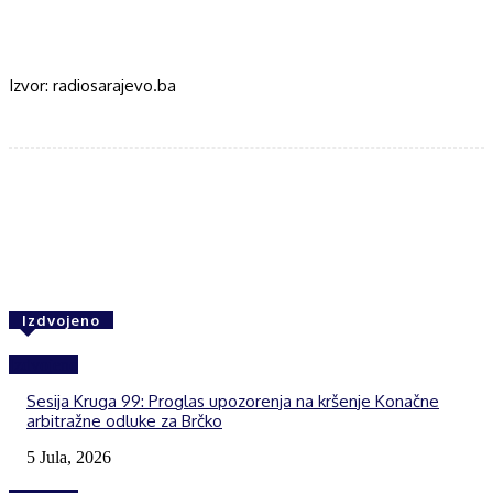
Izvor: radiosarajevo.ba
Facebook
Twitter
WhatsApp
Izdvojeno
Izdvojeno
Sesija Kruga 99: Proglas upozorenja na kršenje Konačne
arbitražne odluke za Brčko
5 Jula, 2026