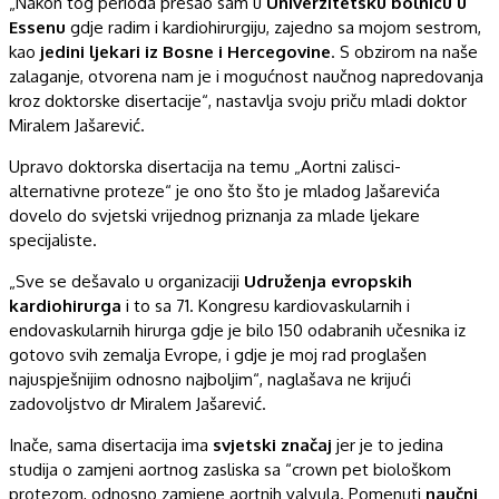
„Nakon tog perioda prešao sam u
Univerzitetsku bolnicu u
Essenu
gdje radim i kardiohirurgiju, zajedno sa mojom sestrom,
kao
jedini ljekari iz Bosne i Hercegovine
. S obzirom na naše
zalaganje, otvorena nam je i mogućnost naučnog napredovanja
kroz doktorske disertacije“, nastavlja svoju priču mladi doktor
Miralem Jašarević.
Upravo doktorska disertacija na temu „Aortni zalisci-
alternativne proteze“ je ono što što je mladog Jašarevića
dovelo do svjetski vrijednog priznanja za mlade ljekare
specijaliste.
„Sve se dešavalo u organizaciji
Udruženja evropskih
kardiohirurga
i to sa 71. Kongresu kardiovaskularnih i
endovaskularnih hirurga gdje je bilo 150 odabranih učesnika iz
gotovo svih zemalja Evrope, i gdje je moj rad proglašen
najuspješnijim odnosno najboljim“, naglašava ne krijući
zadovoljstvo dr Miralem Jašarević.
Inače, sama disertacija ima
svjetski značaj
jer je to jedina
studija o zamjeni aortnog zasliska sa “crown pet biološkom
protezom, odnosno zamjene aortnih valvula. Pomenuti
naučni