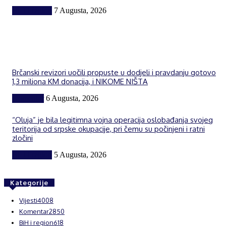
BiH i region
7 Augusta, 2026
Brčanski revizori uočili propuste u dodjeli i pravdanju gotovo
1,3 miliona KM donacija, i NIKOME NIŠTA
Komentar
6 Augusta, 2026
“Oluja” je bila legitimna vojna operacija oslobađanja svojeg
teritorija od srpske okupacije, pri čemu su počinjeni i ratni
zločini
BiH i region
5 Augusta, 2026
Kategorije
Vijesti
4008
Komentar
2850
BiH i region
618