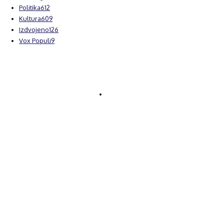
Politika
612
Kultura
609
Izdvojeno
126
Vox Populi
9
© Brčanski forum.
Impresum