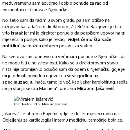
međuvremenu sam aplicirao i dobio ponude za rad od
eminentnih ustanova iz Njemačke.
No, želio sam da radim u svom gradu, pa sam otišao na
razgovor sa tadašnjim direktorom JZU Brčko. Razgovor je bio
vrlo kratak jer mi je direktor ponudio da potpišem ugovor na tri
mjeseca, a poslije, kako je rekao, ‘
vidjet ćemo šta kaže
politika
’ pa možda dobijem posao i za stalno.
Na sve ovo sam ponovio da već imam ponude iz Njemačke i da
ne mogu biti u neizvjesnosti. Kako se u direktorovom stavu
ništa nije promijenilo odlučio sam da odem u Njemačku, gdje je
mi je odmah ponuđen ugovor na
šest godina uz
specijalizaciju
. Inače, tamo je već, kao ljekar kardiohirurg, radila
moja starija sestra Marinela“, precizira
Miralem Jašarević
.
Foto: Radio Brčko : Miralem Jašarević
Jašarević se obreo u Bayernu gdje je deset mjeseci radio na
Odjeljenju za kardiologiju i internu medicinu, tamošnje bolnice.