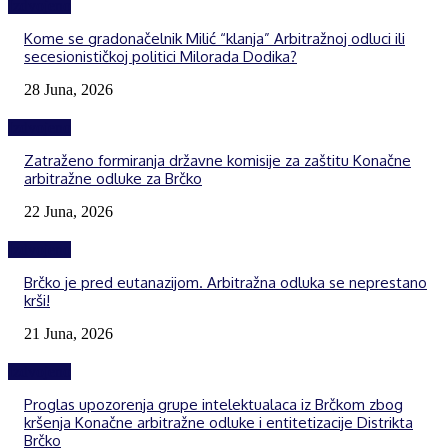
Izdvojeno
Kome se gradonačelnik Milić “klanja” Arbitražnoj odluci ili
secesionističkoj politici Milorada Dodika?
28 Juna, 2026
Izdvojeno
Zatraženo formiranja državne komisije za zaštitu Konačne
arbitražne odluke za Brčko
22 Juna, 2026
Izdvojeno
Brčko je pred eutanazijom. Arbitražna odluka se neprestano
krši!
21 Juna, 2026
Izdvojeno
Proglas upozorenja grupe intelektualaca iz Brčkom zbog
kršenja Konačne arbitražne odluke i entitetizacije Distrikta
Brčko