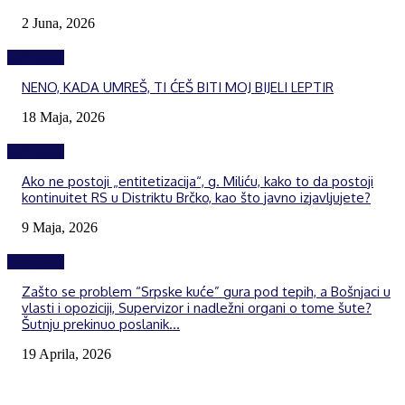
2 Juna, 2026
Izdvojeno
NENO, KADA UMREŠ, TI ĆEŠ BITI MOJ BIJELI LEPTIR
18 Maja, 2026
Izdvojeno
Ako ne postoji „entitetizacija“, g. Miliću, kako to da postoji
kontinuitet RS u Distriktu Brčko, kao što javno izjavljujete?
9 Maja, 2026
Izdvojeno
Zašto se problem “Srpske kuće” gura pod tepih, a Bošnjaci u
vlasti i opoziciji, Supervizor i nadležni organi o tome šute?
Šutnju prekinuo poslanik...
19 Aprila, 2026