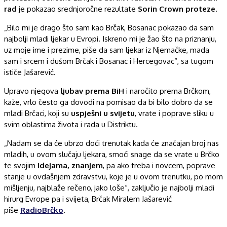
rad
je pokazao srednjoročne rezultate
Sorin Crown proteze
.
„Bilo mi je drago što sam kao Brčak, Bosanac pokazao da sam
najbolji mladi ljekar u Evropi. Iskreno mi je žao što na priznanju,
uz moje ime i prezime, piše da sam ljekar iz Njemačke, mada
sam i srcem i dušom Brčak i Bosanac i Hercegovac“, sa tugom
ističe Jašarević.
Upravo njegova
ljubav prema BiH
i naročito prema Brčkom,
kaže, vrlo često ga dovodi na pomisao da bi bilo dobro da se
mladi Brčaci, koji su
uspješni u svijetu
, vrate i poprave sliku u
svim oblastima života i rada u Distriktu.
„Nadam se da će ubrzo doći trenutak kada će značajan broj nas
mladih, u ovom slučaju ljekara, smoći snage da se vrate u Brčko
te svojim
idejama, znanjem
, pa ako treba i novcem, poprave
stanje u ovdašnjem zdravstvu, koje je u ovom trenutku, po mom
mišljenju, najblaže rečeno, jako loše“, zaključio je najbolji mladi
hirurg Evrope pa i svijeta, Brčak Miralem Jašarević
piše
RadioBrčko
.