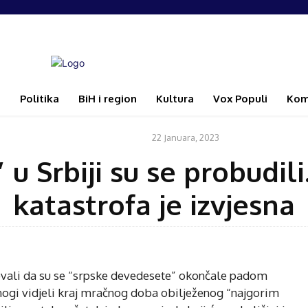
i
Politika
BiH i region
Kultura
Vox Populi
Kom
22 Januara, 2023
KOMENTAR
 u Srbiji su se probudi
katastrofa je izvjesna
ovali da su se “srpske devedesete” okončale padom
ogi vidjeli kraj mračnog doba obilježenog “najgorim