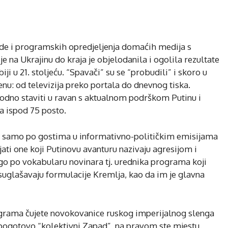
ode i programskih opredjeljenja domaćih medija s
e na Ukrajinu do kraja je objelodanila i ogolila rezultate
 u 21. stoljeću. “Spavači” su se “probudili” i skoro u
nu: od televizija preko portala do dnevnog tiska.
odno staviti u ravan s aktualnom podrškom Putinu i
ta ispod 75 posto.
e samo po gostima u informativno-političkim emisijama
ati one koji Putinovu avanturu nazivaju agresijom i
ego po vokabularu novinara tj. urednika programa koji
suglašavaju formulacije Kremlja, kao da im je glavna
programa čujete novokovanice ruskog imperijalnog slenga
i pogotovo “kolektivni Zapad”, na pravom ste mjestu.