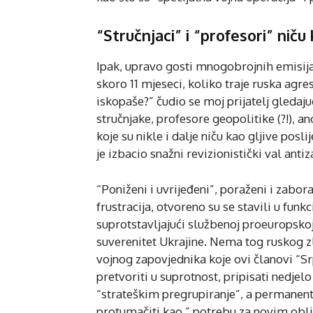
“Stručnjaci” i “profesori” niču 
Ipak, upravo gosti mnogobrojnih emisija
skoro 11 mjeseci, koliko traje ruska agresi
iskopaše?” čudio se moj prijatelj gledaju
stručnjake, profesore geopolitike (?!), 
koje su nikle i dalje niču kao gljive posl
je izbacio snažni revizionistički val anti
“Poniženi i uvrijeđeni”, poraženi i zabor
frustracija, otvoreno su se stavili u funk
suprotstavljajući službenoj proeuropskoj
suverenitet Ukrajine. Nema tog ruskog zl
vojnog zapovjednika koje ovi članovi “S
pretvoriti u suprotnost, pripisati nedjelo
“strateškim pregrupiranje”, a permanen
protumačiti kao ” potrebu za novim obli