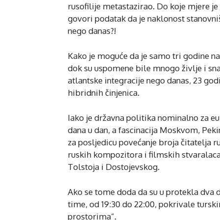
rusofilije metastazirao. Do koje mjere je
govori podatak da je naklonost stanovni
nego danas?!
Kako je moguće da je samo tri godine n
dok su uspomene bile mnogo življe i snaž
atlantske integracije nego danas, 23 go
hibridnih činjenica.
Iako je državna politika nominalno za eu
dana u dan, a fascinacija Moskvom, Pek
za posljedicu povećanje broja čitatelja r
ruskih kompozitora i filmskih stvaralaca
Tolstoja i Dostojevskog.
Ako se tome doda da su u protekla dva de
time, od 19:30 do 22:00, pokrivale tursk
prostorima”.