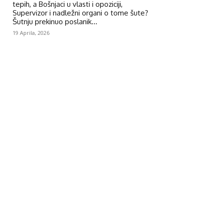
tepih, a Bošnjaci u vlasti i opoziciji,
Supervizor i nadležni organi o tome šute?
Šutnju prekinuo poslanik...
19 Aprila, 2026