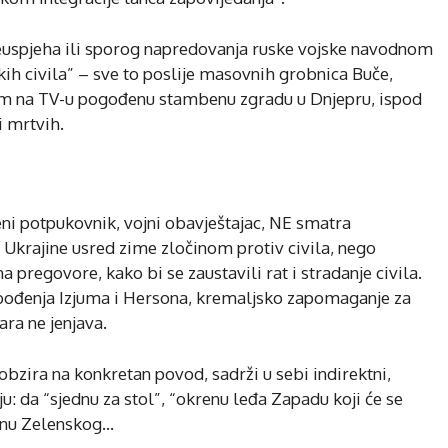
euspjeha ili sporog napredovanja ruske vojske navodnom
h civila” – sve to poslije masovnih grobnica Buče,
am na TV-u pogođenu stambenu zgradu u Dnjepru, ispod
i mrtvih.
eni potpukovnik, vojni obavještajac, NE smatra
 Ukrajine usred zime zločinom protiv civila, nego
pregovore, kako bi se zaustavili rat i stradanje civila.
obođenja Izjuma i Hersona, kremaljsko zapomaganje za
ra ne jenjava.
bzira na konkretan povod, sadrži u sebi indirektni,
u: da “sjednu za stol”, “okrenu leđa Zapadu koji će se
rgnu Zelenskog…