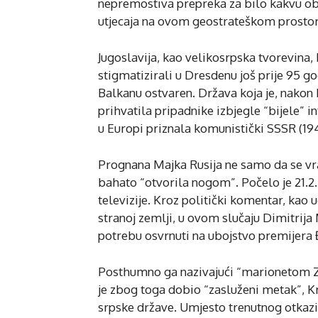
nepremostiva prepreka za bilo kakvu ob
utjecaja na ovom geostrateškom prostor
Jugoslavija, kao velikosrpska tvorevina,
stigmatizirali u Dresdenu još prije 95 go
Balkanu ostvaren. Država koja je, nakon
prihvatila pripadnike izbjegle “bijele” in
u Europi priznala komunistički SSSR (1940
Prognana Majka Rusija ne samo da se vrat
bahato “otvorila nogom”. Počelo je 21.2
televizije. Kroz politički komentar, kao
stranoj zemlji, u ovom slučaju Dimitrij
potrebu osvrnuti na ubojstvo premijera 
Posthumno ga nazivajući “marionetom Za
je zbog toga dobio “zasluženi metak”, Kr
srpske države. Umjesto trenutnog otkaz