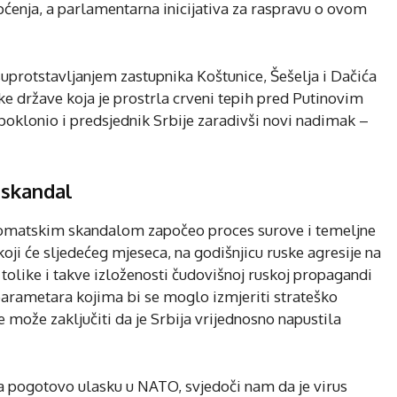
ćenja, a parlamentarna inicijativa za raspravu o ovom
suprotstavljanjem zastupnika Koštunice, Šešelja i Dačića
ske države koja je prostrla crveni tepih pred Putinovim
klonio i predsjednik Srbije zaradivši novi nadimak –
 skandal
omatskim skandalom započeo proces surove i temeljne
oji će sljedećeg mjeseca, na godišnjicu ruske agresije na
 tolike i takve izloženosti čudovišnoj ruskoj propagandi
arametara kojima bi se moglo izmjeriti strateško
se može zaključiti da je Srbija vrijednosno napustila
 pogotovo ulasku u NATO, svjedoči nam da je virus