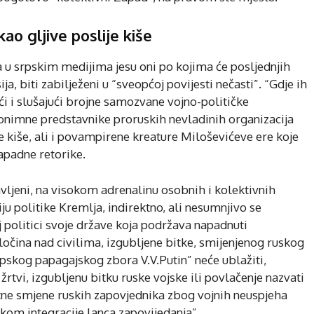
kao gljive poslije kiše
 u srpskim medijima jesu oni po kojima će posljednjih
ja, biti zabilježeni u “sveopćoj povijesti nečasti”. “Gdje ih
ći i slušajući brojne samozvane vojno-političke
anonimne predstavnike proruskih nevladinih organizacija
ije kiše, ali i povampirene kreature Miloševićeve ere koje
zapadne retorike.
avljeni, na visokom adrenalinu osobnih i kolektivnih
ciju politike Kremlja, indirektno, ali nesumnjivo se
 politici svoje države koja podržava napadnuti
očina nad civilima, izgubljene bitke, smijenjenog ruskog
rpskog papagajskog zbora V.V.Putin” neće ublažiti,
 žrtvi, izgubljenu bitku ruske vojske ili povlačenje nazvati
tne smjene ruskih zapovjednika zbog vojnih neuspjeha
kom integracije lanca zapovijedanja”.