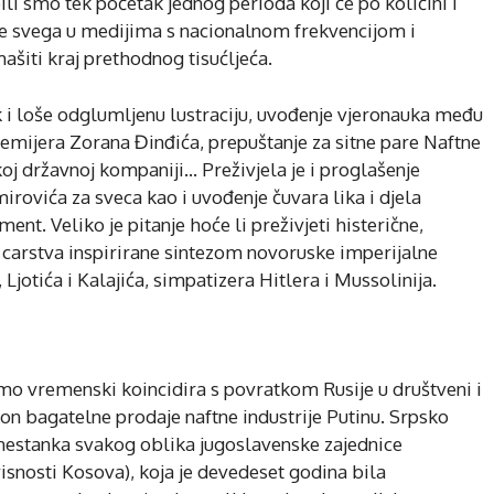
li smo tek početak jednog perioda koji će po količini i
ije svega u medijima s nacionalnom frekvencijom i
šiti kraj prethodnog tisućljeća.
ak i loše odglumljenu lustraciju, uvođenje vjeronauka među
emijera Zorana Đinđića, prepuštanje za sitne pare Naftne
koj državnoj kompaniji… Preživjela je i proglašenje
irovića za sveca kao i uvođenje čuvara lika i djela
ment. Veliko je pitanje hoće li preživjeti histerične,
g carstva inspirirane sintezom novoruske imperijalne
Ljotića i Kalajića, simpatizera Hitlera i Mussolinija.
o vremenski koincidira s povratkom Rusije u društveni i
nakon bagatelne prodaje naftne industrije Putinu. Srpsko
 nestanka svakog oblika jugoslavenske zajednice
isnosti Kosova), koja je devedeset godina bila