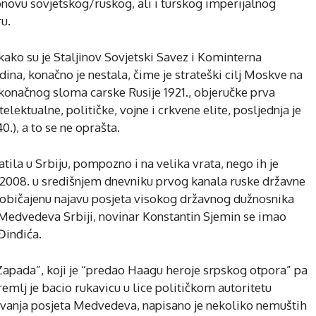
novu sovjetskog/ruskog, ali i turskog imperijalnog
u.
 kako su je Staljinov Sovjetski Savez i Kominterna
dina, konačno je nestala, čime je strateški cilj Moskve na
 konačnog sloma carske Rusije 1921., objeručke prva
telektualne, političke, vojne i crkvene elite, posljednja je
.), a to se ne oprašta.
ila u Srbiju, pompozno i na velika vrata, nego ih je
.2008. u središnjem dnevniku prvog kanala ruske državne
 uobičajenu najavu posjeta visokog državnog dužnosnika
a Medvedeva Srbiji, novinar Konstantin Sjemin se imao
Đinđića.
pada”, koji je “predao Haagu heroje srpskog otpora” pa
emlj je bacio rukavicu u lice političkom autoritetu
ivanja posjeta Medvedeva, napisano je nekoliko nemuštih