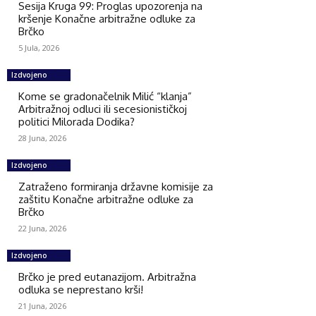
Sesija Kruga 99: Proglas upozorenja na
kršenje Konačne arbitražne odluke za
Brčko
5 Jula, 2026
Izdvojeno
Kome se gradonačelnik Milić “klanja”
Arbitražnoj odluci ili secesionističkoj
politici Milorada Dodika?
28 Juna, 2026
Izdvojeno
Zatraženo formiranja državne komisije za
zaštitu Konačne arbitražne odluke za
Brčko
22 Juna, 2026
Izdvojeno
Brčko je pred eutanazijom. Arbitražna
odluka se neprestano krši!
21 Juna, 2026