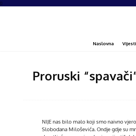
Naslovna
Vijest
Proruski “spavači”
NIJE nas bilo malo koji smo naivno vjer
Slobodana Miloševića. Ondje gdje su mn