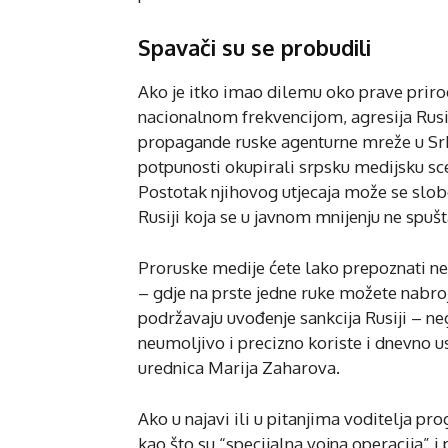
Spavači su se probudili
Ako je itko imao dilemu oko prave prir
nacionalnom frekvencijom, agresija Rusij
propagande ruske agenturne mreže u Srbiji
potpunosti okupirali srpsku medijsku sce
Postotak njihovog utjecaja može se slob
Rusiji koja se u javnom mnijenju ne spuš
Proruske medije ćete lako prepoznati n
– gdje na prste jedne ruke možete nabroj
podržavaju uvođenje sankcija Rusiji – n
neumoljivo i precizno koriste i dnevno u
urednica Marija Zaharova.
Ako u najavi ili u pitanjima voditelja 
kao što su “specijalna vojna operacija” 