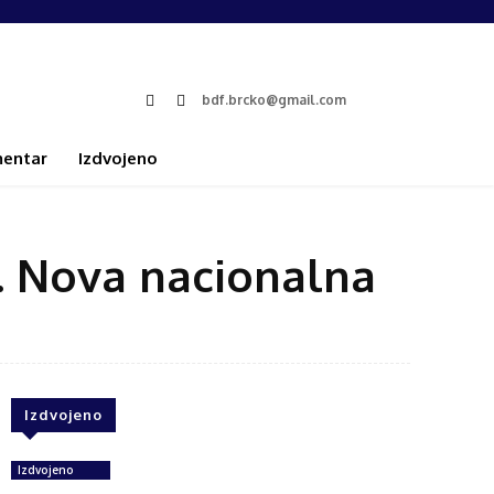
bdf.brcko@gmail.com
entar
Izdvojeno
li. Nova nacionalna
Izdvojeno
Izdvojeno