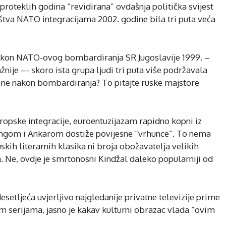
 proteklih godina “revidirana” ovdašnja politička svijest
štva NATO integracijama 2002. godine bila tri puta veća
akon NATO-ovog bombardiranja SR Jugoslavije 1999. –
nije –- skoro ista grupa ljudi tri puta više podržavala
dine nakon bombardiranja? To pitajte ruske majstore
ropske integracije, euroentuzijazam rapidno kopni iz
ingom i Ankarom dostiže povijesne “vrhunce”. To nema
uskih literarnih klasika ni broja obožavatelja velikih
. Ne, ovdje je smrtonosni Kindžal daleko popularniji od
setljeća uvjerljivo najgledanije privatne televizije prime
im serijama, jasno je kakav kulturni obrazac vlada “ovim