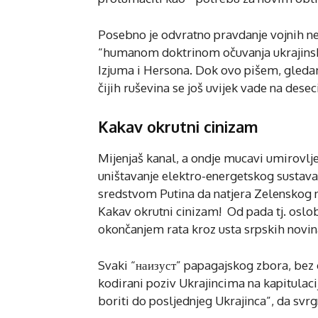
Posebno je odvratno pravdanje vojnih n
“humanom doktrinom očuvanja ukrajinski
Izjuma i Hersona. Dok ovo pišem, gled
čijih ruševina se još uvijek vade na desec
Kakav okrutni cinizam
Mijenjaš kanal, a ondje mucavi umirovlj
uništavanje elektro-energetskog sustava
sredstvom Putina da natjera Zelenskog na 
Kakav okrutni cinizam! Od pada tj. osl
okončanjem rata kroz usta srpskih novina
Svaki “наизуст” papagajskog zbora, bez o
kodirani poziv Ukrajincima na kapitulacij
boriti do posljednjeg Ukrajinca”, da sv