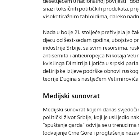
desetljećem u nacionalnoj povijesti” dobi
snazi toksičnih političkih produkata, pr
visokotiražnim tabloidima, daleko nadma
Nada u bolje 21. stoljeće preživjela je č
djecu od šest-sedam godina, ubojstvo pr
industrije Srbije, sa svim resursima, rus
antisemita i antieuropejca Nikolaja Velim
kvislinga Dimitrija Ljotića u srpski parla
delirijske izljeve podrške obnovi rusko
teorije Dugina s nasljeđem Velimirovića, 
Medijski sunovrat
Medijski sunovrat kojem danas svjedočim
politički život Srbije, koji je uslijedio 
“spuštanje garda” odvija se u trenucima
(odvajanje Crne Gore i proglašenje nezav