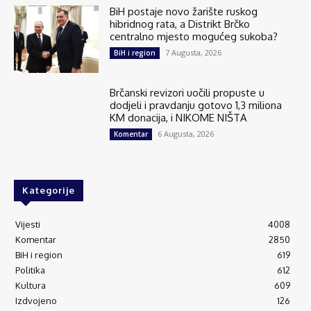
BiH postaje novo žarište ruskog
hibridnog rata, a Distrikt Brčko
centralno mjesto mogućeg sukoba?
7 Augusta, 2026
BiH i region
Brčanski revizori uočili propuste u
dodjeli i pravdanju gotovo 1,3 miliona
KM donacija, i NIKOME NIŠTA
6 Augusta, 2026
Komentar
Kategorije
Vijesti
4008
Komentar
2850
BiH i region
619
Politika
612
Kultura
609
Izdvojeno
126