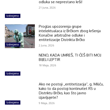
odluka se neprestano krši!
21 Juna, 2026
Izdvojeno
Proglas upozorenja grupe
intelektualaca iz Brčkom zbog kršenja
Konačne arbitražne odluke i
entitetizacije Distrikta Brčko
Izdvojeno
2 Juna, 2026
NENO, KADA UMREŠ, TI ĆEŠ BITI MOJ
BIJELI LEPTIR
18 Maja, 2026
Izdvojeno
Ako ne postoji „entitetizacija“, g. Miliću,
kako to da postoji kontinuitet RS u
Distriktu Brčko, kao što javno
izjavljujete?
Izdvojeno
9 Maja, 2026