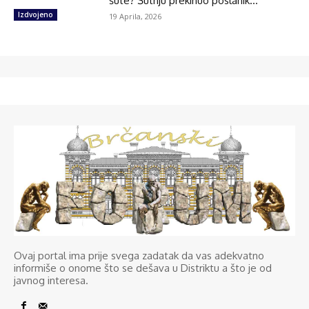
šute? Šutnju prekinuo poslanik...
Izdvojeno
19 Aprila, 2026
Ovaj portal ima prije svega zadatak da vas adekvatno
informiše o onome što se dešava u Distriktu a što je od
javnog interesa.