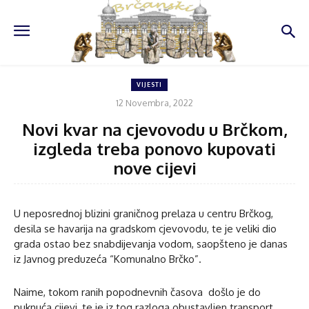
VIJESTI
12 Novembra, 2022
Novi kvar na cjevovodu u Brčkom,
izgleda treba ponovo kupovati
nove cijevi
U neposrednoj blizini graničnog prelaza u centru Brčkog,
desila se havarija na gradskom cjevovodu, te je veliki dio
grada ostao bez snabdijevanja vodom, saopšteno je danas
iz Javnog preduzeća “Komunalno Brčko”.
Naime, tokom ranih popodnevnih časova došlo je do
puknuća cijevi, te je iz tog razloga obustavljen transport