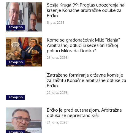
Sesija Kruga 99: Proglas upozorenja na
kršenje Konačne arbitražne odluke za
Brčko
5 Jula, 2026
Izdvojeno
Kome se gradonačelnik Milić “klanja”
Arbitražnoj odluci ili secesionističkoj
politici Milorada Dodika?
28 Juna, 2026
Izdvojeno
Zatraženo formiranja državne komisije
za zaštitu Konačne arbitražne odluke za
Brčko
22 Juna, 2026
Izdvojeno
Brčko je pred eutanazijom. Arbitražna
odluka se neprestano krši!
21 Juna, 2026
Izdvojeno