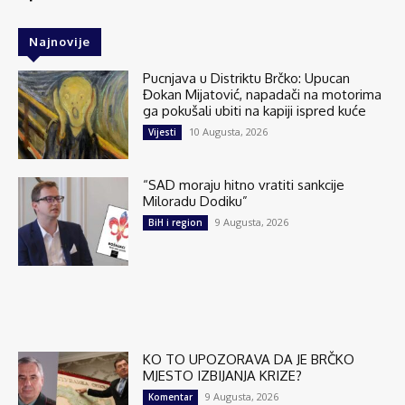
Najnovije
Pucnjava u Distriktu Brčko: Upucan
Đokan Mijatović, napadači na motorima
ga pokušali ubiti na kapiji ispred kuće
10 Augusta, 2026
Vijesti
“SAD moraju hitno vratiti sankcije
Miloradu Dodiku”
9 Augusta, 2026
BiH i region
KO TO UPOZORAVA DA JE BRČKO
MJESTO IZBIJANJA KRIZE?
9 Augusta, 2026
Komentar