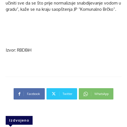
učiniti sve da se što prije normalizuje snabdijevanje vodom u
gradu”, kaže se na kraju saopštenja JP “Komunalno Brčko”.
Izvor: RBDBiH
Facebook
Twitter
WhatsApp
Izdvojeno