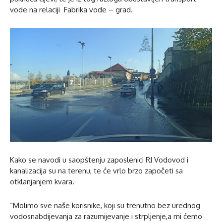
vode na relaciji Fabrika vode – grad.
Kako se navodi u saopštenju zaposlenici RJ Vodovod i
kanalizacija su na terenu, te će vrlo brzo započeti sa
otklanjanjem kvara.
“Molimo sve naše korisnike, koji su trenutno bez urednog
vodosnabdijevanja za razumijevanje i strpljenje,a mi ćemo