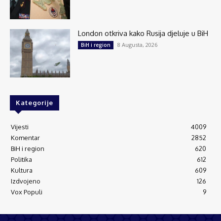
London otkriva kako Rusija djeluje u BiH
8 Augusta, 2026
BiH i region
Kategorije
Vijesti
4009
Komentar
2852
BiH i region
620
Politika
612
Kultura
609
Izdvojeno
126
Vox Populi
9