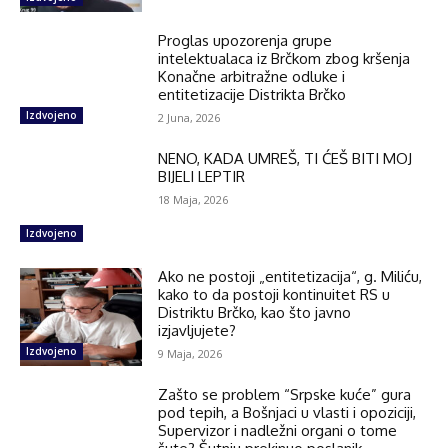
Proglas upozorenja grupe
intelektualaca iz Brčkom zbog kršenja
Konačne arbitražne odluke i
entitetizacije Distrikta Brčko
Izdvojeno
2 Juna, 2026
NENO, KADA UMREŠ, TI ĆEŠ BITI MOJ
BIJELI LEPTIR
18 Maja, 2026
Izdvojeno
Ako ne postoji „entitetizacija“, g. Miliću,
kako to da postoji kontinuitet RS u
Distriktu Brčko, kao što javno
izjavljujete?
Izdvojeno
9 Maja, 2026
Zašto se problem “Srpske kuće” gura
pod tepih, a Bošnjaci u vlasti i opoziciji,
Supervizor i nadležni organi o tome