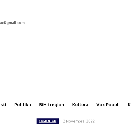
cko@gmail.com
esti
Politika
BiH i region
Kultura
Vox Populi
K
2 Novembra, 2022
KOMENTAR