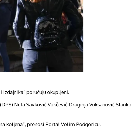
 i izdajnika“ poručuju okupljeni.
a (DPS) Nela Savković Vukčević,Draginja Vuksanović Stankov
na koljena“, prenosi Portal Volim Podgoricu.