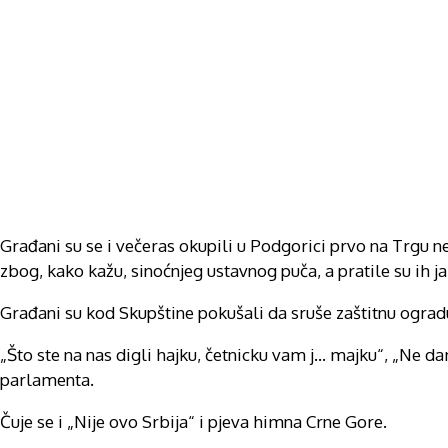
Građani su se i večeras okupili u Podgorici prvo na Trgu ne
zbog, kako kažu, sinoćnjeg ustavnog puča, a pratile su ih ja
Građani su kod Skupštine pokušali da sruše zaštitnu ogradu
„Što ste na nas digli hajku, četnicku vam j… majku“, „Ne dam
parlamenta.
Čuje se i „Nije ovo Srbija“ i pjeva himna Crne Gore.