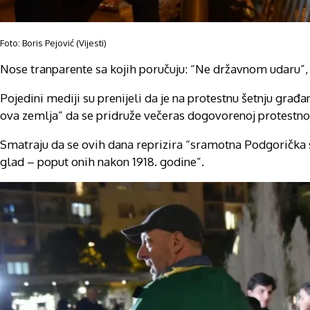
Foto: Boris Pejović (Vijesti)
Nose tranparente sa kojih poručuju: “Ne državnom udaru”
Pojedini mediji su prenijeli da je na protestnu šetnju gra
ova zemlja” da se pridruže večeras dogovorenoj protestnoj 
Smatraju da se ovih dana reprizira “sramotna Podgorička sk
glad – poput onih nakon 1918. godine”.