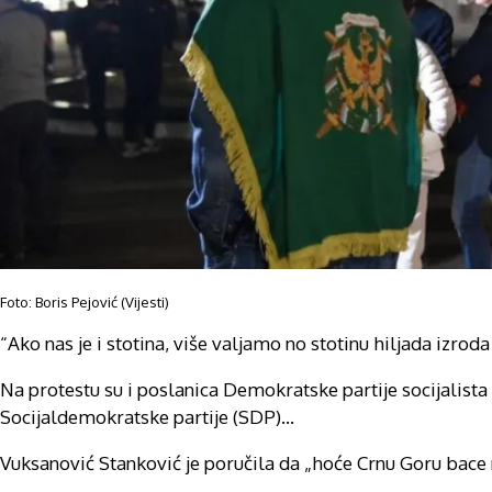
Foto: Boris Pejović (Vijesti)
“Ako nas je i stotina, više valjamo no stotinu hiljada izroda
Na protestu su i poslanica Demokratske partije socijalist
Socijaldemokratske partije (SDP)…
Vuksanović Stanković je poručila da „hoće Crnu Goru bace 