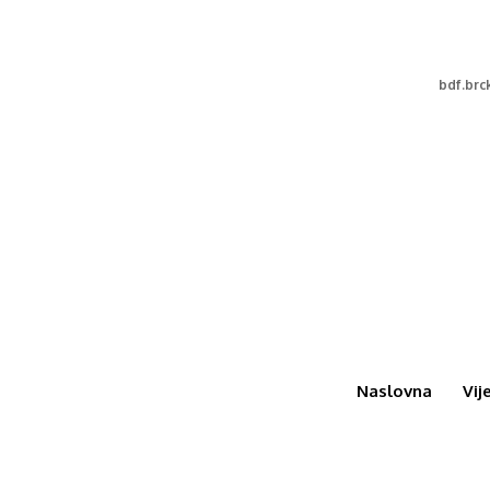
bdf.br
Naslovna
Vij