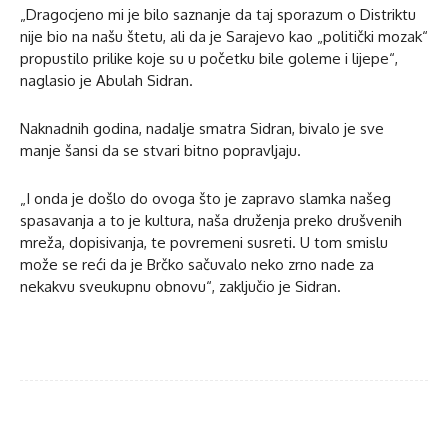
„Dragocjeno mi je bilo saznanje da taj sporazum o Distriktu
nije bio na našu štetu, ali da je Sarajevo kao „politički mozak“
propustilo prilike koje su u početku bile goleme i lijepe“,
naglasio je Abulah Sidran.
Naknadnih godina, nadalje smatra Sidran, bivalo je sve
manje šansi da se stvari bitno popravljaju.
„I onda je došlo do ovoga što je zapravo slamka našeg
spasavanja a to je kultura, naša druženja preko drušvenih
mreža, dopisivanja, te povremeni susreti. U tom smislu
može se reći da je Brčko sačuvalo neko zrno nade za
nekakvu sveukupnu obnovu“, zaključio je Sidran.
Facebook
Twitter
WhatsApp