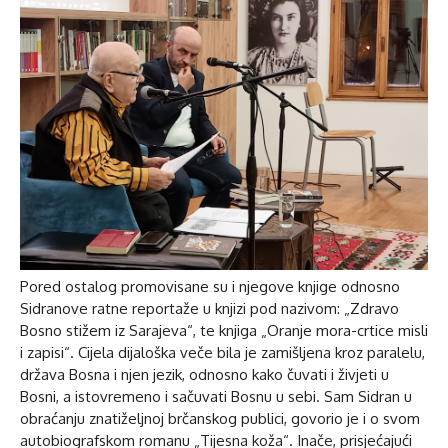
Pored ostalog promovisane su i njegove knjige odnosno
Sidranove ratne reportaže u knjizi pod nazivom: „Zdravo
Bosno stižem iz Sarajeva“, te knjiga „Oranje mora-crtice misli
i zapisi“. Cijela dijaloška veče bila je zamišljena kroz paralelu,
država Bosna i njen jezik, odnosno kako čuvati i živjeti u
Bosni, a istovremeno i sačuvati Bosnu u sebi. Sam Sidran u
obraćanju znatiželjnoj brčanskog publici, govorio je i o svom
autobiografskom romanu „Tijesna koža“. Inače, prisjećajući