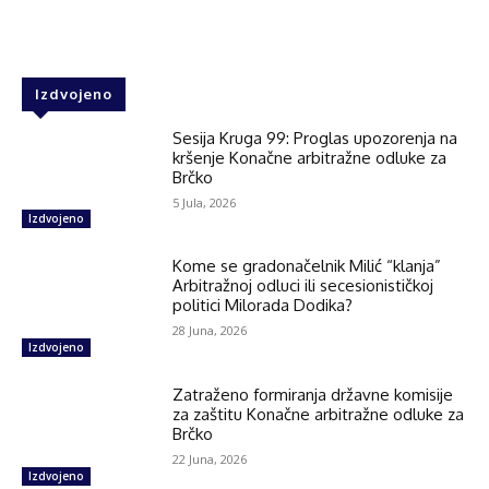
Izdvojeno
Sesija Kruga 99: Proglas upozorenja na
kršenje Konačne arbitražne odluke za
Brčko
5 Jula, 2026
Izdvojeno
Kome se gradonačelnik Milić “klanja”
Arbitražnoj odluci ili secesionističkoj
politici Milorada Dodika?
28 Juna, 2026
Izdvojeno
Zatraženo formiranja državne komisije
za zaštitu Konačne arbitražne odluke za
Brčko
22 Juna, 2026
Izdvojeno