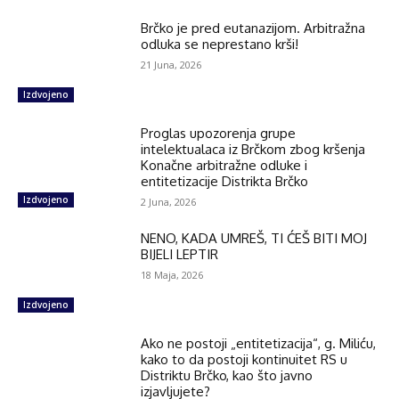
Brčko je pred eutanazijom. Arbitražna
odluka se neprestano krši!
21 Juna, 2026
Izdvojeno
Proglas upozorenja grupe
intelektualaca iz Brčkom zbog kršenja
Konačne arbitražne odluke i
entitetizacije Distrikta Brčko
Izdvojeno
2 Juna, 2026
NENO, KADA UMREŠ, TI ĆEŠ BITI MOJ
BIJELI LEPTIR
18 Maja, 2026
Izdvojeno
Ako ne postoji „entitetizacija“, g. Miliću,
kako to da postoji kontinuitet RS u
Distriktu Brčko, kao što javno
izjavljujete?