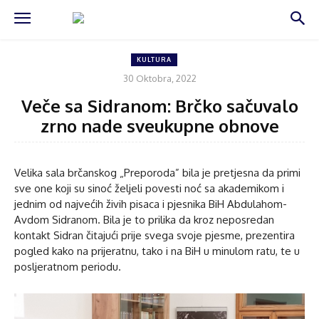
KULTURA
30 Oktobra, 2022
Veče sa Sidranom: Brčko sačuvalo
zrno nade sveukupne obnove
Velika sala brčanskog „Preporoda” bila je pretjesna da primi
sve one koji su sinoć željeli povesti noć sa akademikom i
jednim od najvećih živih pisaca i pjesnika BiH Abdulahom-
Avdom Sidranom. Bila je to prilika da kroz neposredan
kontakt Sidran čitajući prije svega svoje pjesme, prezentira
pogled kako na prijeratnu, tako i na BiH u minulom ratu, te u
posljeratnom periodu.