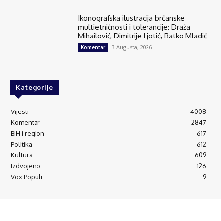
Ikonografska ilustracija brčanske
multietničnosti i tolerancije: Draža
Mihailović, Dimitrije Ljotić, Ratko Mladić
3 Augusta, 2026
Komentar
Kategorije
Vijesti
4008
Komentar
2847
BiH i region
617
Politika
612
Kultura
609
Izdvojeno
126
Vox Populi
9
© Brčanski forum.