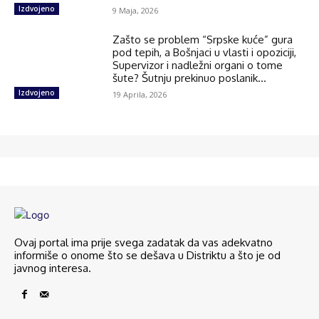
Izdvojeno
9 Maja, 2026
Zašto se problem “Srpske kuće” gura
pod tepih, a Bošnjaci u vlasti i opoziciji,
Supervizor i nadležni organi o tome
šute? Šutnju prekinuo poslanik...
Izdvojeno
19 Aprila, 2026
Ovaj portal ima prije svega zadatak da vas adekvatno
informiše o onome što se dešava u Distriktu a što je od
javnog interesa.