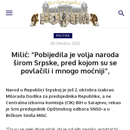
POLITIKA
28 Oktobra, 2022
Milić: “Pobijedila je volja naroda
širom Srpske, pred kojom su se
povlačili i mnogo moćniji”,
Narod u Republici Srpskoj je još 2. oktobra izabrao
Milorada Dodika za predsjednika Republike, a ne
Centralna izborna komisija (CIK) BiH u Sarajevu, rekao
je Srni predsjednik Opštinskog odbora SNSD-a u
Brčkom Siniša Milić.
“Da su se neki drugi pitali, da je od njih zavisilo, rezultat bi