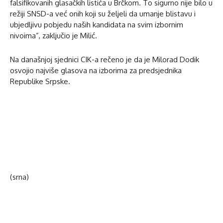
falsifikovanih glasačkih listića u Brčkom. To sigurno nije bilo u
režiji SNSD-a već onih koji su željeli da umanje blistavu i
ubjedljivu pobjedu naših kandidata na svim izbornim
nivoima”, zaključio je Milić.
Na današnjoj sjednici CIK-a rečeno je da je Milorad Dodik
osvojio najviše glasova na izborima za predsjednika
Republike Srpske.
(srna)