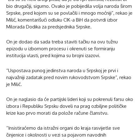
bio drugačiji, sigurno. Ovako je pobijedila volja naroda širom
Srpske, pred kojom su se povlačili i mnogo moćniji”, rekao je
Milić, komentarišući odluku CIK-a BiH da potvrdi izbor
Milorada Dodika za predsjednika Srpske.
On je dodao da sada treba staviti tačku na ovu tužnu
epizodu u izbornom procesu i okrenuti se formiranju
institucija vlasti, pred kojima su brojni izazovi.
“Uspostava punog jedinstva naroda u Srpskoj je prvi i
najvažniji zadatak pred novim rukovodstvom Srpske”, rekao
je Milić.
On je naglasio da će partijski lideri koji su pokrenuli farsu oko
izbora i Republiku Srpsku doveli na prag ozbiljne političke
krize kao prvo morati da polože račune članstvu.
“Insistiraćemo da istražni organi do kraja rasvijetle sve
činjenice i okolnosti u vezi sa pojavom navodnih