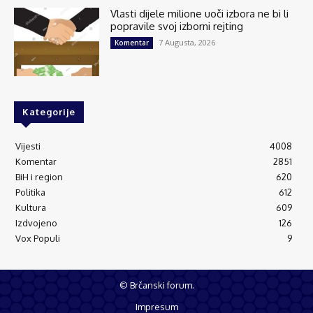
Vlasti dijele milione uoči izbora ne bi li
popravile svoj izborni rejting
7 Augusta, 2026
Komentar
Kategorije
Vijesti
4008
Komentar
2851
BiH i region
620
Politika
612
Kultura
609
Izdvojeno
126
Vox Populi
9
© Brčanski forum.
Impresum