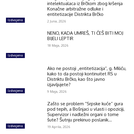
intelektualaca iz Brčkom zbog kršenja
Konačne arbitražne odluke i
entitetizacije Distrikta Brčko
Izdvojeno
2 Juna, 2026
NENO, KADA UMREŠ, TI ĆEŠ BITI MOJ
BIJELI LEPTIR
18 Maja, 2026
Izdvojeno
Ako ne postoji „entitetizacija“, g. Miliću,
kako to da postoji kontinuitet RS u
Distriktu Brčko, kao što javno
izjavljujete?
Izdvojeno
9 Maja, 2026
Zašto se problem “Srpske kuće” gura
pod tepih, a Bošnjaci u vlasti i opoziciji,
Supervizor i nadležni organi o tome
šute? Šutnju prekinuo poslanik...
Izdvojeno
19 Aprila, 2026