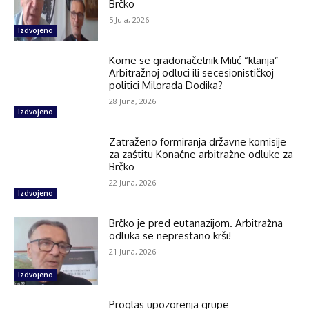
Brčko
5 Jula, 2026
Izdvojeno
Kome se gradonačelnik Milić “klanja”
Arbitražnoj odluci ili secesionističkoj
politici Milorada Dodika?
28 Juna, 2026
Izdvojeno
Zatraženo formiranja državne komisije
za zaštitu Konačne arbitražne odluke za
Brčko
22 Juna, 2026
Izdvojeno
Brčko je pred eutanazijom. Arbitražna
odluka se neprestano krši!
21 Juna, 2026
Izdvojeno
Proglas upozorenja grupe