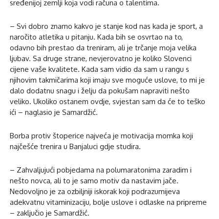
sređenijoj zemlji koja vodi računa o talentima.
– Svi dobro znamo kakvo je stanje kod nas kada je sport, a
naročito atletika u pitanju. Kada bih se osvrtao na to,
odavno bih prestao da treniram, ali je trčanje moja velika
ljubav. Sa druge strane, nevjerovatno je koliko Slovenci
cijene vaše kvalitete. Kada sam vidio da sam u rangu s
njihovim takmičarima koji imaju sve moguće uslove, to mi je
dalo dodatnu snagu i želju da pokušam napraviti nešto
veliko. Ukoliko ostanem ovdje, svjestan sam da će to teško
ići – naglasio je Samardžić.
Borba protiv štoperice najveća je motivacija momka koji
najčešće trenira u Banjaluci gdje studira.
– Zahvaljujući pobjedama na polumaratonima zaradim i
nešto novca, ali to je samo motiv da nastavim jače.
Nedovoljno je za ozbiljniji iskorak koji podrazumijeva
adekvatnu vitaminizaciju, bolje uslove i odlaske na pripreme
– zaključio je Samardžić.