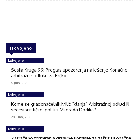
Facebook
Twitter
WhatsApp
Izdvojeno
Izdvojeno
Sesija Kruga 99: Proglas upozorenja na kršenje Konačne
arbitražne odluke za Brčko
5 Jula, 2026
Izdvojeno
Kome se gradonačelnik Milić “klanja” Arbitražnoj odluci ili
secesionističkoj politici Milorada Dodika?
28 Juna, 2026
Izdvojeno
Zatraženo formiranja državne komisije za zaštitu Konačne