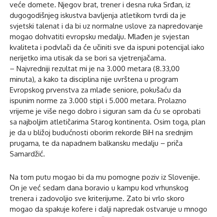
veće domete. Njegov brat, trener i desna ruka Srđan, iz
dugogodišnjeg iskustva bavljenja atletikom tvrdi da je
svjetski talenat i da bi uz normalne uslove za napredovanje
mogao dohvatiti evropsku medalju. Mlađen je svjestan
kvaliteta i podvlači da će učiniti sve da ispuni potencijal iako
nerijetko ima utisak da se bori sa vjetrenjačama.
– Najvredniji rezultat mi je na 3.000 metara (8.33,00
minuta), a kako ta disciplina nije uvrštena u program
Evropskog prvenstva za mlađe seniore, pokušaću da
ispunim norme za 3.000 stipl i 5.000 metara. Prolazno
vrijeme je više nego dobro i siguran sam da ću se oprobati
sa najboljim atletičarima Starog kontinenta. Osim toga, plan
je da u bližoj budućnosti oborim rekorde BiH na srednjim
prugama, te da napadnem balkansku medalju – priča
Samardžić.
Na tom putu mogao bi da mu pomogne poziv iz Slovenije.
On je već sedam dana boravio u kampu kod vrhunskog
trenera i zadovoljio sve kriterijume. Zato bi vrlo skoro
mogao da spakuje kofere i dalji napredak ostvaruje u mnogo