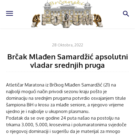
VIJESTI
28 Oktobra, 2022
Brčak Mlađen Samardžić apsolutni
vladar srednjih pruga
Atletičar Maratona iz Brčkog Mlađen Samardžić (21) na
najbolji mogući način privodi sezonu kraju pošto je
dominaciju na srednjim prugama potvrdio osvajanjem titule
šampiona BiH u krosu za mlađe seniore, a njegovo vrijeme
ujedno je i najbolje u ukupnom plasmanu.
Podatak da se ove godine 24 puta našao na postolju na
trkama 3.000, 5.000, krosevima i polumaratonima svjedoče
o njegovoj dominaciji i sugerišu da je materijal za mnogo