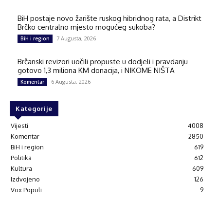
BiH postaje novo žarište ruskog hibridnog rata, a Distrikt
Brčko centralno mjesto mogućeg sukoba?
7 Augusta, 2026
BiH i region
Brčanski revizori uočili propuste u dodjeli i pravdanju
gotovo 1,3 miliona KM donacija, i NIKOME NIŠTA
6 Augusta, 2026
Komentar
Kategorije
Vijesti
4008
Komentar
2850
BiH i region
619
Politika
612
Kultura
609
Izdvojeno
126
Vox Populi
9