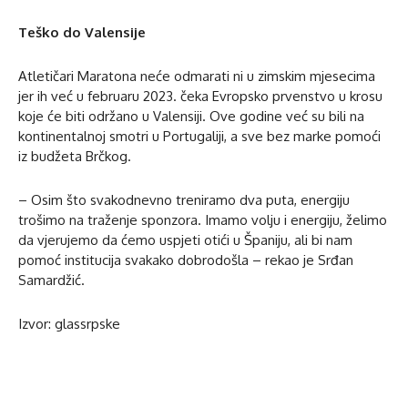
Teško do Valensije
Atletičari Maratona neće odmarati ni u zimskim mjesecima
jer ih već u februaru 2023. čeka Evropsko prvenstvo u krosu
koje će biti održano u Valensiji. Ove godine već su bili na
kontinentalnoj smotri u Portugaliji, a sve bez marke pomoći
iz budžeta Brčkog.
– Osim što svakodnevno treniramo dva puta, energiju
trošimo na traženje sponzora. Imamo volju i energiju, želimo
da vjerujemo da ćemo uspjeti otići u Španiju, ali bi nam
pomoć institucija svakako dobrodošla – rekao je Srđan
Samardžić.
Izvor: glassrpske