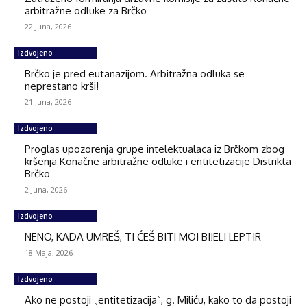
arbitražne odluke za Brčko
22 Juna, 2026
Izdvojeno
Brčko je pred eutanazijom. Arbitražna odluka se
neprestano krši!
21 Juna, 2026
Izdvojeno
Proglas upozorenja grupe intelektualaca iz Brčkom zbog
kršenja Konačne arbitražne odluke i entitetizacije Distrikta
Brčko
2 Juna, 2026
Izdvojeno
NENO, KADA UMREŠ, TI ĆEŠ BITI MOJ BIJELI LEPTIR
18 Maja, 2026
Izdvojeno
Ako ne postoji „entitetizacija“, g. Miliću, kako to da postoji