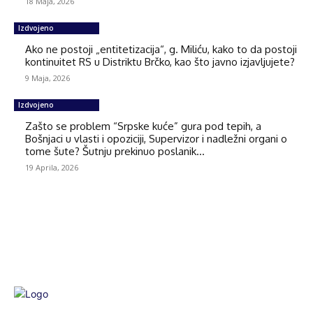
18 Maja, 2026
Izdvojeno
Ako ne postoji „entitetizacija“, g. Miliću, kako to da postoji
kontinuitet RS u Distriktu Brčko, kao što javno izjavljujete?
9 Maja, 2026
Izdvojeno
Zašto se problem “Srpske kuće” gura pod tepih, a
Bošnjaci u vlasti i opoziciji, Supervizor i nadležni organi o
tome šute? Šutnju prekinuo poslanik...
19 Aprila, 2026