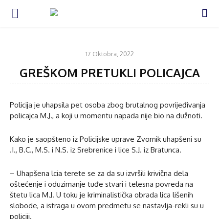
VIJESTI
17 Oktobra, 2022
GREŠKOM PRETUKLI POLICAJCA
Policija je uhapsila pet osoba zbog brutalnog povrijeđivanja
policajca M.J., a koji u momentu napada nije bio na dužnoti.
Kako je saopšteno iz Policijske uprave Zvornik uhapšeni su
.I., B.C., M.S. i N.S. iz Srebrenice i lice S.J. iz Bratunca.
– Uhapšena lcia terete se za da su izvršili krivična dela
oštećenje i oduzimanje tuđe stvari i telesna povreda na
štetu lica M.J. U toku je kriminalistička obrada lica lišenih
slobode, a istraga u ovom predmetu se nastavlja-rekli su u
policiji.