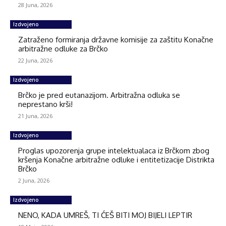
28 Juna, 2026
Izdvojeno
Zatraženo formiranja državne komisije za zaštitu Konačne
arbitražne odluke za Brčko
22 Juna, 2026
Izdvojeno
Brčko je pred eutanazijom. Arbitražna odluka se
neprestano krši!
21 Juna, 2026
Izdvojeno
Proglas upozorenja grupe intelektualaca iz Brčkom zbog
kršenja Konačne arbitražne odluke i entitetizacije Distrikta
Brčko
2 Juna, 2026
Izdvojeno
NENO, KADA UMREŠ, TI ĆEŠ BITI MOJ BIJELI LEPTIR