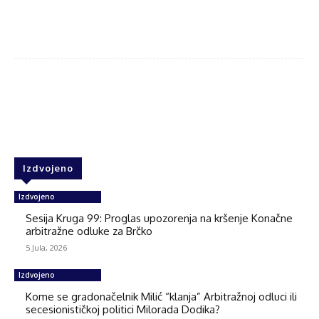
Facebook
Twitter
WhatsApp
Izdvojeno
Izdvojeno
Sesija Kruga 99: Proglas upozorenja na kršenje Konačne
arbitražne odluke za Brčko
5 Jula, 2026
Izdvojeno
Kome se gradonačelnik Milić “klanja” Arbitražnoj odluci ili
secesionističkoj politici Milorada Dodika?