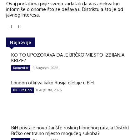
Ovaj portal ima prije svega zadatak da vas adekvatno
informiše o onome što se dešava u Distriktu a što je od
javnog interesa.
Najnovije
KO TO UPOZORAVA DA JE BRČKO MJESTO IZBIJANJA
KRIZE?
9 Augusta, 2026
Komentar
London otkriva kako Rusija djeluje u BiH
8 Augusta, 2026
BiH i region
BiH postaje novo žarište ruskog hibridnog rata, a Distrikt
Brčko centralno mjesto mogućeg sukoba?