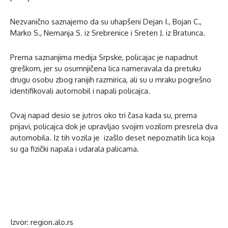
Nezvanično saznajemo da su uhapšeni Dejan I., Bojan C.,
Marko S., Nemanja S. iz Srebrenice i Sreten J. iz Bratunca.
Prema saznanjima medija Srpske, policajac je napadnut
greškom, jer su osumnjičena lica nameravala da pretuku
drugu osobu zbog ranijih razmirica, ali su u mraku pogrešno
identifikovali automobil i napali policajca.
Ovaj napad desio se jutros oko tri časa kada su, prema
prijavi, policajca dok je upravljao svojim vozilom presrela dva
automobila. Iz tih vozila je izašlo deset nepoznatih lica koja
su ga fizički napala i udarala palicama.
Izvor: region.alo.rs