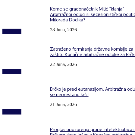
Kome se gradonačelnik Milić “klanja”
Arbitražnoj odluci ili secesionističkoj politic
Milorada Dodika?
28 Juna, 2026
Izdvojeno
Zatraženo formiranja državne komisije za
zaštitu Konačne arbitražne odluke za Brčk
22 Juna, 2026
Izdvojeno
Brčko je pred eutanazijom. Arbitražna odl
se neprestano krši!
21 Juna, 2026
Izdvojeno
Proglas upozorenja grupe intelektualaca i
Brčkom zbog kršenja Konačne arbitražne