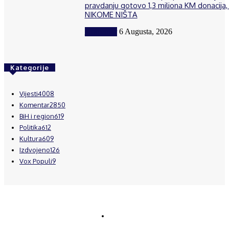
pravdanju gotovo 1,3 miliona KM donacija, 
NIKOME NIŠTA
Komentar
6 Augusta, 2026
Kategorije
Vijesti
4008
Komentar
2850
BiH i region
619
Politika
612
Kultura
609
Izdvojeno
126
Vox Populi
9
© Brčanski forum.
Impresum