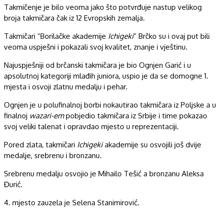
Takmičenje je bilo veoma jako što potvrđuje nastup velikog
broja takmičara čak iz 12 Evropskih zemalja.
Takmičari “Borilačke akademije
Ichigeki
” Brčko su i ovaj put bili
veoma uspješni i pokazali svoj kvalitet, znanje i vještinu.
Najuspješniji od brčanski takmičara je bio Ognjen Garić i u
apsolutnoj kategoriji mlađih juniora, uspio je da se domogne 1.
mjesta i osvoji zlatnu medalju i pehar.
Ognjen je u polufinalnoj borbi nokautirao takmičara iz Poljske a u
finalnoj
wazari-em
pobjedio takmičara iz Srbije i time pokazao
svoj veliki talenat i opravdao mjesto u reprezentaciji.
Pored zlata, takmičari
Ichigeki
akademije su osvojili još dvije
medalje, srebrenu i bronzanu.
Srebrenu medalju osvojio je Mihailo Tešić a bronzanu Aleksa
Đurić.
4. mjesto zauzela je Selena Stanimirović.