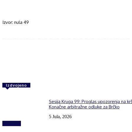
Izvor: nula 49
Facebook
Twitter
WhatsApp
Izdvojeno
Sesija Kruga 99: Proglas upozorenja na kr
Konačne arbitražne odluke za Brčko
5 Jula, 2026
Izdvojeno