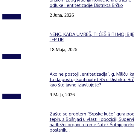
odluke i entitetizacije Distrikta Brčko
2 Juna, 2026
Izdvojeno
NENO, KADA UMREŠ, TI ĆEŠ BITI MOJ BIJE
LEPTIR
18 Maja, 2026
Izdvojeno
Ako ne postoji „entitetizacija“, g. Miliću, k
to da postoji kontinuitet RS u Distriktu Brč
kao što javno izjavljujete?
9 Maja, 2026
Izdvojeno
Zašto se problem “Srpske kuće” gura po
tepih, a Bošnjaci u vlasti i opoziciji, Supervi
nadležni organi o tome šute? Šutnju prek
poslanik...