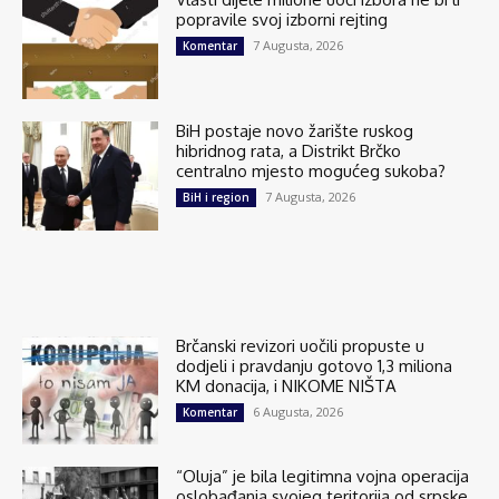
popravile svoj izborni rejting
7 Augusta, 2026
Komentar
BiH postaje novo žarište ruskog
hibridnog rata, a Distrikt Brčko
centralno mjesto mogućeg sukoba?
7 Augusta, 2026
BiH i region
Brčanski revizori uočili propuste u
dodjeli i pravdanju gotovo 1,3 miliona
KM donacija, i NIKOME NIŠTA
6 Augusta, 2026
Komentar
“Oluja” je bila legitimna vojna operacija
oslobađanja svojeg teritorija od srpske