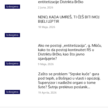
entitetizacije Distrikta Brčko
Izdvojeno
2 Juna, 2026
NENO, KADA UMREŠ, TI ĆEŠ BITI MOJ
BIJELI LEPTIR
18 Maja, 2026
Izdvojeno
Ako ne postoji „entitetizacija“, g. Miliću,
kako to da postoji kontinuitet RS u
Distriktu Brčko, kao što javno
izjavljujete?
Izdvojeno
9 Maja, 2026
Zašto se problem “Srpske kuće” gura
pod tepih, a Bošnjaci u vlasti i opoziciji,
Supervizor i nadležni organi o tome
šute? Šutnju prekinuo poslanik...
Izdvojeno
19 Aprila, 2026