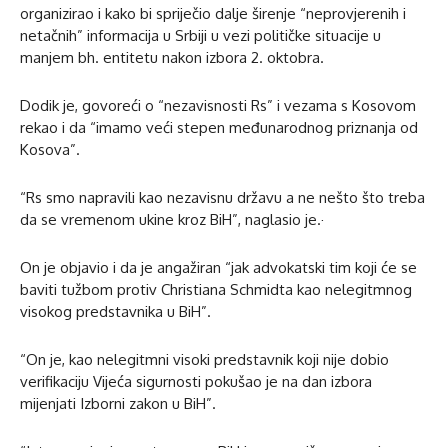
organizirao i kako bi spriječio dalje širenje “neprovjerenih i
netačnih” informacija u Srbiji u vezi političke situacije u
manjem bh. entitetu nakon izbora 2. oktobra.
Dodik je, govoreći o “nezavisnosti Rs” i vezama s Kosovom
rekao i da “imamo veći stepen međunarodnog priznanja od
Kosova”.
“Rs smo napravili kao nezavisnu državu a ne nešto što treba
da se vremenom ukine kroz BiH”, naglasio je.·
On je objavio i da je angažiran “jak advokatski tim koji će se
baviti tužbom protiv Christiana Schmidta kao nelegitmnog
visokog predstavnika u BiH”.
“On je, kao nelegitmni visoki predstavnik koji nije dobio
verifikaciju Vijeća sigurnosti pokušao je na dan izbora
mijenjati Izborni zakon u BiH”.