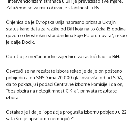
“Intervencionizam stranaca u BiH je prevazišao sve mjere.
Zalažemo se za mir i očuvanje stabilnosti u Rs.
Činjenica da je Evropska unija naprasno priznala Ukrajini
status kandidata za razliku od BiH koja na to čeka 15 godina
govori o dvostrukim standardima koje EU promovira”, rekao
je dalje Dodik.
Optužio je međunarodnu zajednicu za rastući haos u BiH.
Osvrćući se na rezultate izbora rekao je da je on pošteno
pobijedio a da SNSD ima 20.000 glasova više od od SDA,
da to pokazuju i podaci Centralne izborne komisije i da on,
“bez obzira na nelegitimnost CIK-a”, prihvata rezultate
izbora.
Ostakao je i da je “opozicija proglasila izbornu pobjedu u 22
sata što je apsolutno nemoguće”