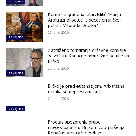
Izdvojeno
Kome se gradonačelnik Milić “klanja”
Arbitražnoj odluci ili secesionističkoj
politici Milorada Dodika?
28 Juna, 2026
Izdvojeno
Zatraženo formiranja državne komisije
za zaštitu Konačne arbitražne odluke za
Brčko
22 Juna, 2026
Izdvojeno
Brčko je pred eutanazijom. Arbitražna
odluka se neprestano krši!
21 Juna, 2026
Izdvojeno
Proglas upozorenja grupe
intelektualaca iz Brčkom zbog kršenja
Konačne arbitražne odluke i