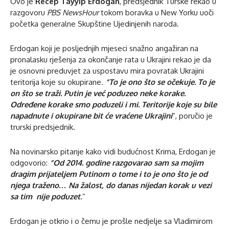
Ovo je
Recep Tayyip Erdogan
, predsjednik Turske rekao u
razgovoru
PBS NewsHour
tokom boravka u New Yorku uoči
početka generalne Skupštine Ujedinjenih naroda.
Erdogan koji je posljednjih mjeseci snažno angažiran na
pronalasku rješenja za okončanje rata u Ukrajini rekao je da
je osnovni preduvjet za uspostavu mira povratak Ukrajini
teritorija koje su okupirane.
“To je ono što se očekuje. To je
on što se traži. Putin je već poduzeo neke korake.
Određene korake smo poduzeli i mi. Teritorije koje su bile
napadnute i okupirane bit će vraćene Ukrajini
“, poručio je
trurski predsjednik.
Na novinarsko pitanje kako vidi budućnost Krima, Erdogan je
odgovorio:
“Od 2014. godine razgovarao sam sa mojim
dragim prijateljem Putinom o tome i to je ono što je od
njega traženo… Na žalost, do danas nijedan korak u vezi
sa tim nije poduzet
.”
Erdogan je otkrio i o čemu je prošle nedjelje sa Vladimirom