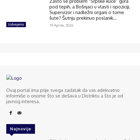
Zašto se problem “Srpske kuće” gura
pod tepih, a Bošnjaci u vlasti i opoziciji,
Supervizor i nadležni organi o tome
šute? Šutnju prekinuo poslanik...
Izdvojeno
19 Aprila, 2026
Ovaj portal ima prije svega zadatak da vas adekvatno
informiše o onome što se dešava u Distriktu a što je od
javnog interesa.
Najnovije