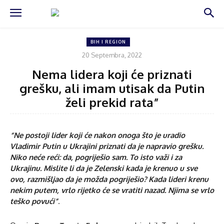
BIH I REGION
20 Septembra, 2022
Nema lidera koji će priznati
grešku, ali imam utisak da Putin
želi prekid rata”
“Ne postoji lider koji će nakon onoga što je uradio
Vladimir Putin u Ukrajini priznati da je napravio grešku.
Niko neće reći: da, pogriješio sam. To isto važi i za
Ukrajinu. Mislite li da je Zelenski kada je krenuo u sve
ovo, razmišljao da je možda pogriješio? Kada lideri krenu
nekim putem, vrlo rijetko će se vratiti nazad. Njima se vrlo
teško povući”
.