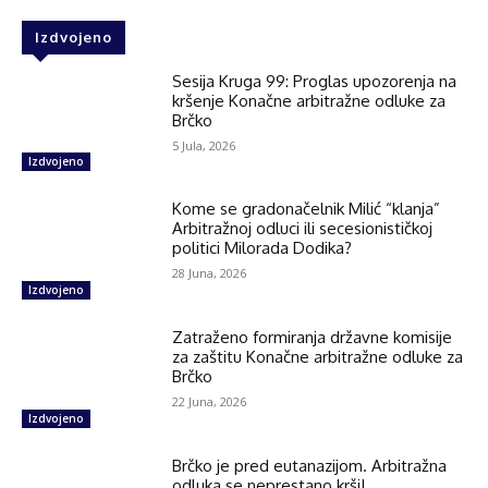
Izdvojeno
Sesija Kruga 99: Proglas upozorenja na
kršenje Konačne arbitražne odluke za
Brčko
5 Jula, 2026
Izdvojeno
Kome se gradonačelnik Milić “klanja”
Arbitražnoj odluci ili secesionističkoj
politici Milorada Dodika?
28 Juna, 2026
Izdvojeno
Zatraženo formiranja državne komisije
za zaštitu Konačne arbitražne odluke za
Brčko
22 Juna, 2026
Izdvojeno
Brčko je pred eutanazijom. Arbitražna
odluka se neprestano krši!