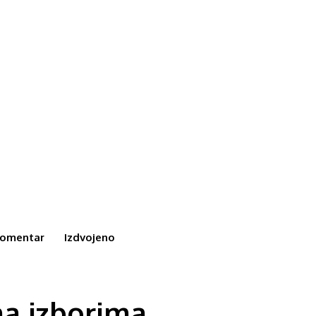
omentar
Izdvojeno
na izborima