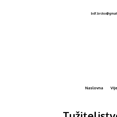
bdf.brcko@gmai
Naslovna
Vij
Tužiteljst