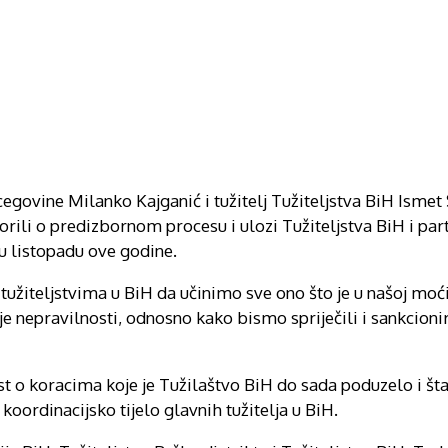
cegovine Milanko Kajganić i tužitelj Tužiteljstva BiH Ismet 
orili o predizbornom procesu i ulozi Tužiteljstva BiH i par
 u listopadu ove godine.
tužiteljstvima u BiH da učinimo sve ono što je u našoj moći
 nepravilnosti, odnosno kako bismo spriječili i sankcionir
st o koracima koje je Tužilaštvo BiH do sada poduzelo i št
oordinacijsko tijelo glavnih tužitelja u BiH.