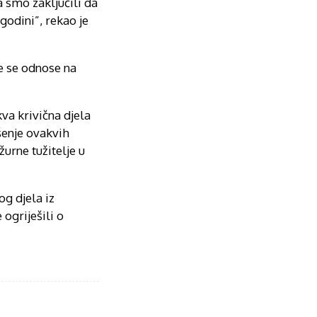
a smo zaključili da
godini”, rekao je
je se odnose na
kva krivična djela
šenje ovakvih
žurne tužitelje u
og djela iz
ogriješili o