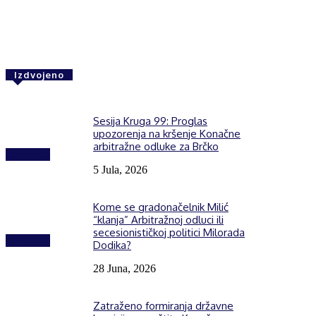
Share
F
Izdvojeno
Sesija Kruga 99: Proglas
upozorenja na kršenje Konačne
arbitražne odluke za Brčko
Izdvojeno
5 Jula, 2026
Kome se gradonačelnik Milić
“klanja” Arbitražnoj odluci ili
secesionističkoj politici Milorada
Izdvojeno
Dodika?
28 Juna, 2026
Zatraženo formiranja državne