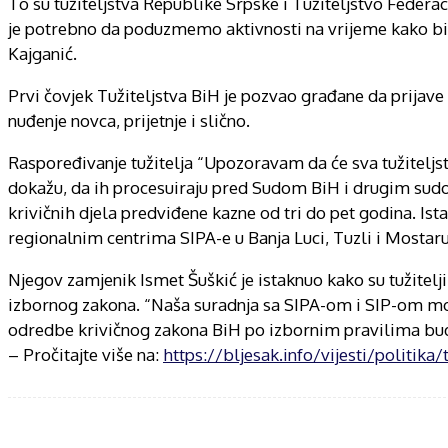
To su tužiteljstva Republike Srpske i Tužiteljstvo Federaci
je potrebno da poduzmemo aktivnosti na vrijeme kako bism
Kajganić.
Prvi čovjek Tužiteljstva BiH je pozvao građane da prijave
nuđenje novca, prijetnje i slično.
Raspoređivanje tužitelja “Upozoravam da će sva tužiteljstv
dokažu, da ih procesuiraju pred Sudom BiH i drugim sudovi
krivičnih djela predviđene kazne od tri do pet godina. Ist
regionalnim centrima SIPA-e u Banja Luci, Tuzli i Mostaru
Njegov zamjenik Ismet Šuškić je istaknuo kako su tužitelji
izbornog zakona. “Naša suradnja sa SIPA-om i SIP-om mor
odredbe krivičnog zakona BiH po izbornim pravilima budu
– Pročitajte više na:
https://bljesak.info/vijesti/politika