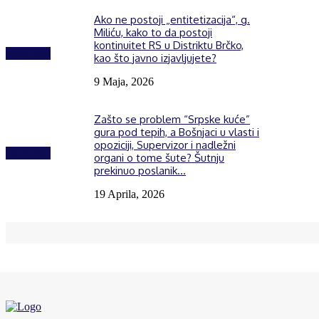
Ako ne postoji „entitetizacija“, g.
Miliću, kako to da postoji
kontinuitet RS u Distriktu Brčko,
Izdvojeno
kao što javno izjavljujete?
9 Maja, 2026
Zašto se problem “Srpske kuće”
gura pod tepih, a Bošnjaci u vlasti i
opoziciji, Supervizor i nadležni
Izdvojeno
organi o tome šute? Šutnju
prekinuo poslanik...
19 Aprila, 2026