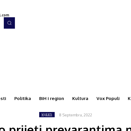
l.com
esti
Politika
BiH i region
Kultura
Vox Populi
K
8 Septembra, 2022
VIJESTI
vo prijeti prevarantima 