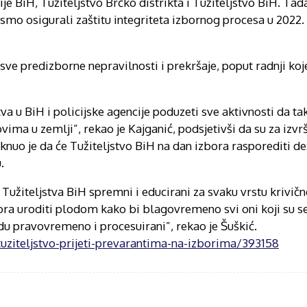
je BiH, Tužiteljstvo Brčko distrikta i Tužiteljstvo BiH. Tad
o osigurali zaštitu integriteta izbornog procesa u 2022. 
 sve predizborne nepravilnosti i prekršaje, poput radnji ko
a u BiH i policijske agencije poduzeti sve aktivnosti da ta
ma u zemlji”, rekao je Kajganić, podsjetivši da su za izvr
aknuo je da će Tužiteljstvo BiH na dan izbora rasporediti de
.
 Tužiteljstva BiH spremni i educirani za svaku vrstu krivičn
a uroditi plodom kako bi blagovremeno svi oni koji su se 
 pravovremeno i procesuirani”, rekao je Šuškić.
/tuziteljstvo-prijeti-prevarantima-na-izborima/393158