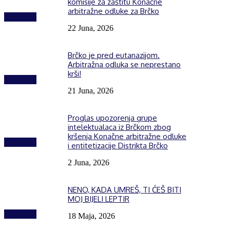
komisije za zaštitu Konačne
arbitražne odluke za Brčko
Izdvojeno
22 Juna, 2026
Brčko je pred eutanazijom.
Arbitražna odluka se neprestano
krši!
Izdvojeno
21 Juna, 2026
Proglas upozorenja grupe
intelektualaca iz Brčkom zbog
kršenja Konačne arbitražne odluke
Izdvojeno
i entitetizacije Distrikta Brčko
2 Juna, 2026
NENO, KADA UMREŠ, TI ĆEŠ BITI
MOJ BIJELI LEPTIR
Izdvojeno
18 Maja, 2026