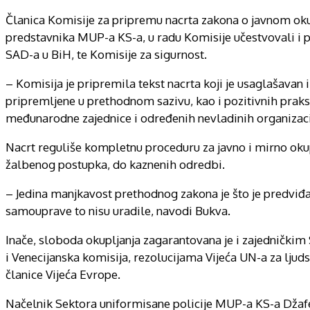
Članica Komisije za pripremu nacrta zakona o javnom ok
predstavnika MUP-a KS-a, u radu Komisije učestvovali i
SAD-a u BiH, te Komisije za sigurnost.
– Komisija je pripremila tekst nacrta koji je usaglašavan
pripremljene u prethodnom sazivu, kao i pozitivnih praksi
međunarodne zajednice i određenih nevladinih organizacij
Nacrt reguliše kompletnu proceduru za javno i mirno okupl
žalbenog postupka, do kaznenih odredbi.
– Jedina manjkavost prethodnog zakona je što je predviđa
samouprave to nisu uradile, navodi Bukva.
Inače, sloboda okupljanja zagarantovana je i zajedničkim
i Venecijanska komisija, rezolucijama Vijeća UN-a za lj
članice Vijeća Evrope.
Načelnik Sektora uniformisane policije MUP-a KS-a Džafe