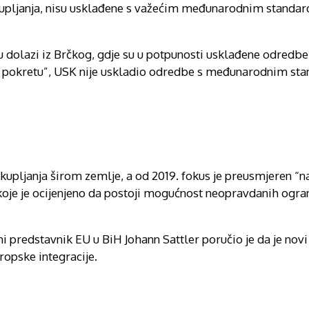
okupljanja, nisu usklađene s važećim međunarodnim standar
u dolazi iz Brčkog, gdje su u potpunosti usklađene odredb
 pokretu”, USK nije uskladio odredbe s međunarodnim stan
kupljanja širom zemlje, a od 2019. fokus je preusmjeren “n
koje je ocijenjeno da postoji mogućnost neopravdanih ogra
i predstavnik EU u BiH Johann Sattler poručio je da je nov
ropske integracije.