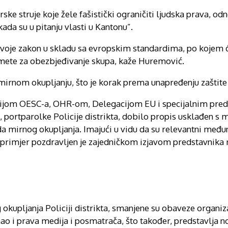
rske struje koje žele fašistički ograničiti ljudska prava, o
ada su u pitanju vlasti u Kantonu”.
svoje zakon u skladu sa evropskim standardima, po kojem ć
namete za obezbjeđivanje skupa, kaže Huremović.
o mirnom okupljanju, što je korak prema unapređenju zaštit
Misijom OESC-a, OHR-om, Delegacijom EU i specijalnim pre
portparolke Policije distrikta, dobilo propis usklađen 
a mirnog okupljanja. Imajući u vidu da su relevantni među
an primjer pozdravljen je zajedničkom izjavom predstavnik
upljanja Policiji distrikta, smanjene su obaveze organizat
o i prava medija i posmatrača, što također, predstavlja n