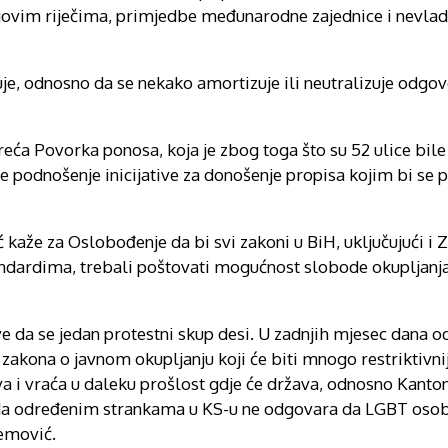
govim riječima, primjedbe međunarodne zajednice i nevlad
je, odnosno da se nekako amortizuje ili neutralizuje odgo
treća Povorka ponosa, koja je zbog toga što su 52 ulice bil
ile podnošenje inicijative za donošenje propisa kojim bi se p
aže za Oslobođenje da bi svi zakoni u BiH, uključujući i
andardima, trebali poštovati mogućnost slobode okupljanja 
 da se jedan protestni skup desi. U zadnjih mjesec dana o
zakona o javnom okupljanju koji će biti mnogo restriktivnij
ava i vraća u daleku prošlost gdje će država, odnosno Kanton
se da određenim strankama u KS-u ne odgovara da LGBT oso
emović.