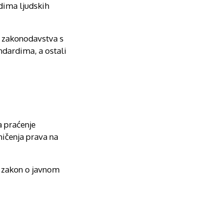
dima ljudskih
e zakonodavstva s
dardima, a ostali
a praćenje
ničenja prava na
i zakon o javnom