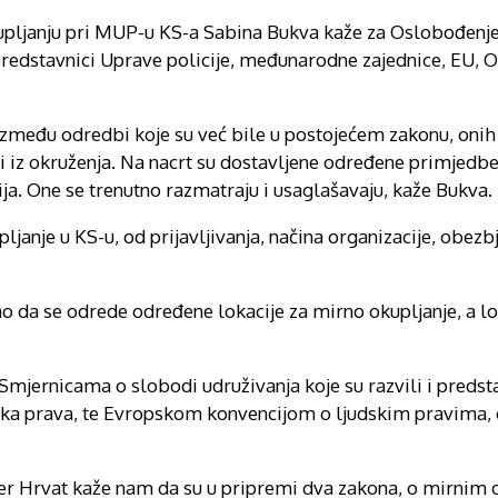
upljanju pri MUP-u KS-a Sabina Bukva kaže za Oslobođenj
 predstavnici Uprave policije, međunarodne zajednice, EU
 između odredbi koje su već bile u postojećem zakonu, onih
 iz okruženja. Na nacrt su dostavljene određene primjedbe 
a. One se trenutno razmatraju i usaglašavaju, kaže Bukva.
janje u KS-u, od prijavljivanja, načina organizacije, obezb
o da se odrede određene lokacije za mirno okupljanje, a l
 Smjernicama o slobodi udruživanja koje su razvili i pred
udska prava, te Evropskom konvencijom o ljudskim pravima,
r Hrvat kaže nam da su u pripremi dva zakona, o mirnim o