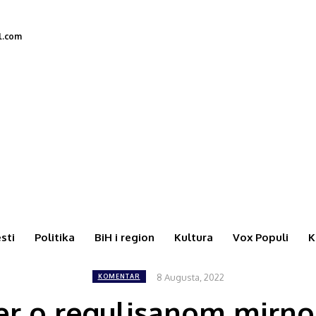
l.com
esti
Politika
BiH i region
Kultura
Vox Populi
K
8 Augusta, 2022
KOMENTAR
jer o regulisanom mirno