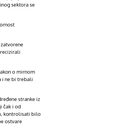
inog sektora se
vornost
e zatvorene
recizirali
 Zakon o mirnom
i ne bi trebali
dređene stranke iz
i čak i od
, kontrolisati bilo
be ostvare