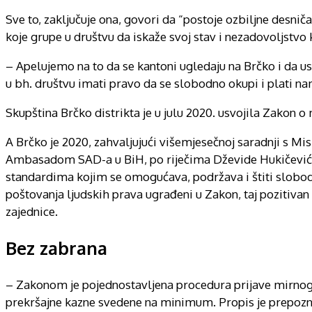
Sve to, zaključuje ona, govori da “postoje ozbiljne desniča
koje grupe u društvu da iskaže svoj stav i nezadovoljstvo k
– Apelujemo na to da se kantoni ugledaju na Brčko i da u
u bh. društvu imati pravo da se slobodno okupi i plati 
Skupština Brčko distrikta je u julu 2020. usvojila Zakon 
A Brčko je 2020, zahvaljujući višemjesečnoj saradnji s 
Ambasadom SAD-a u BiH, po riječima Dževide Hukičević, 
standardima kojim se omogućava, podržava i štiti slobod
poštovanja ljudskih prava ugrađeni u Zakon, taj pozitiv
zajednice.
Bez zabrana
– Zakonom je pojednostavljena procedura prijave mirnog ok
prekršajne kazne svedene na minimum. Propis je prepozna