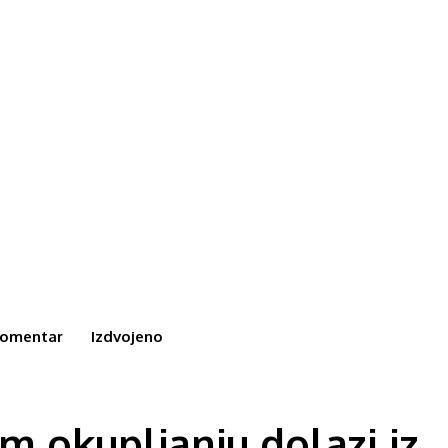
omentar
Izdvojeno
m okupljanju dolazi iz