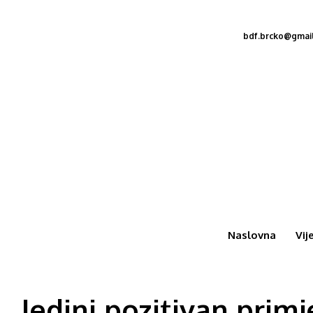
bdf.brcko@gmai
Naslovna
Vij
Jedini pozitivan prim