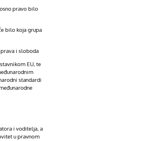
dnosno pravo bilo
e bilo koja grupa
e prava i sloboda
dstavnikom EU, te
s međunarodnim
narodni standardi
a međunarodne
ora i voditelja, a
ovitet u pravnom