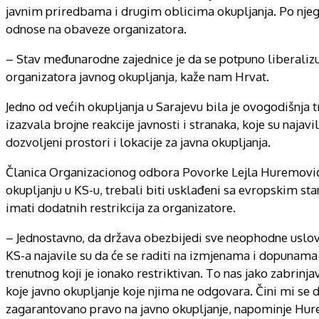
javnim priredbama i drugim oblicima okupljanja. Po nje
odnose na obaveze organizatora.
– Stav međunarodne zajednice je da se potpuno liberalizu
organizatora javnog okupljanja, kaže nam Hrvat.
Jedno od većih okupljanja u Sarajevu bila je ovogodišnja 
izazvala brojne reakcije javnosti i stranaka, koje su najav
dozvoljeni prostori i lokacije za javna okupljanja.
Članica Organizacionog odbora Povorke Lejla Huremović k
okupljanju u KS-u, trebali biti usklađeni sa evropskim st
imati dodatnih restrikcija za organizatore.
– Jednostavno, da država obezbijedi sve neophodne uslove
KS-a najavile su da će se raditi na izmjenama i dopunama 
trenutnog koji je ionako restriktivan. To nas jako zabrinj
koje javno okupljanje koje njima ne odgovara. Čini mi 
zagarantovano pravo na javno okupljanje, napominje Hur