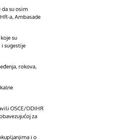
e da su osim
, OHR-a, Ambasade
 koje su
i sugestije
jeđenja, rokova,
okalne
stavili OSCE/ODIHR
 obavezujućoj za
kupljanjima i o