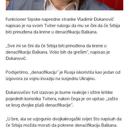
Funkcioner Srpske napredne stranke Vladimir Đukanović
napisao je na svom Tviter nalogu da mu se čini da će Srbija
biti prinuđena da krene u denacifikaciju Balkana.
„Sve mi se čini da će Srbija biti prinuđena da krene u
denacifikaciju Balkana. Volio bih da grešim“, napisao je
Đukanović.
Podsjetimo, „denacifikaciju“ je Rusija iskoristila kao jedan od
izgovora za vojnu invaziju na susjednu Ukrajinu.
Đukanovićev tvit izazvao je burne reakcije i oštre kritike
pojedinih korisnika Tvitera, nakon čega je on upitao „zašto
se krug dvojke plaši denacifikacije“.
„U bre, ala se uzjogunio dvojkakrugaški svijet što napisah da
će Srbija možda morati da pokrene denacifikaciju Balkana.