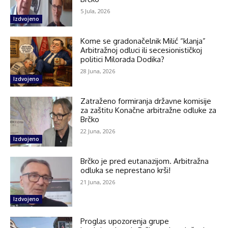
5 Jula, 2026
Izdvojeno
Kome se gradonačelnik Milić “klanja”
Arbitražnoj odluci ili secesionističkoj
politici Milorada Dodika?
28 Juna, 2026
Izdvojeno
Zatraženo formiranja državne komisije
za zaštitu Konačne arbitražne odluke za
Brčko
22 Juna, 2026
Izdvojeno
Brčko je pred eutanazijom. Arbitražna
odluka se neprestano krši!
21 Juna, 2026
Izdvojeno
Proglas upozorenja grupe