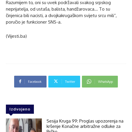
Razumijem to, oni su uvek podržavali svakog srpskog
neprijatelja, od ustaša, balista, handžarovaca… To su
činjenica bili nacisti, a dvojkakrugaškom svijetu srcu mili“,
poručio je funkcioner SNS-a.
(Vijesti.ba)
Facebook
Twitter
WhatsApp
Izdvojeno
Sesija Kruga 99: Proglas upozorenja na
kršenje Konačne arbitražne odluke za
Brčko