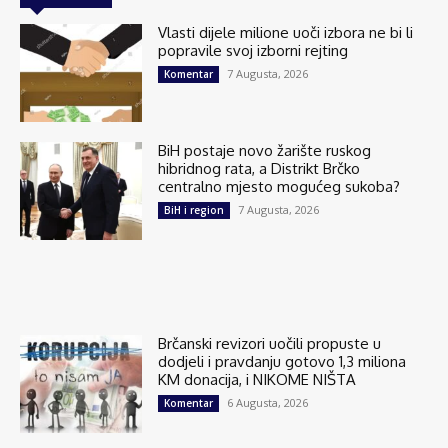
Vlasti dijele milione uoči izbora ne bi li
popravile svoj izborni rejting
7 Augusta, 2026
Komentar
BiH postaje novo žarište ruskog
hibridnog rata, a Distrikt Brčko
centralno mjesto mogućeg sukoba?
7 Augusta, 2026
BiH i region
Brčanski revizori uočili propuste u
dodjeli i pravdanju gotovo 1,3 miliona
KM donacija, i NIKOME NIŠTA
6 Augusta, 2026
Komentar