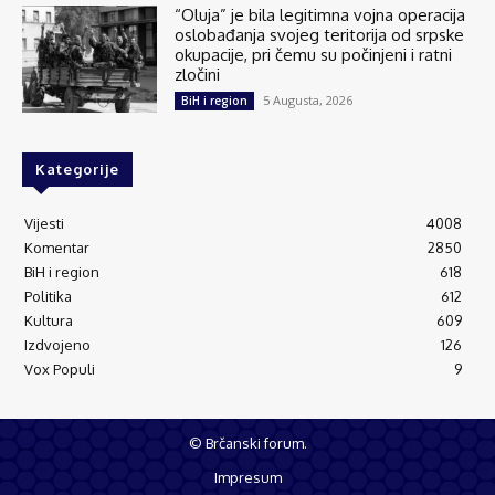
“Oluja” je bila legitimna vojna operacija
oslobađanja svojeg teritorija od srpske
okupacije, pri čemu su počinjeni i ratni
zločini
5 Augusta, 2026
BiH i region
Kategorije
Vijesti
4008
Komentar
2850
BiH i region
618
Politika
612
Kultura
609
Izdvojeno
126
Vox Populi
9
© Brčanski forum.
Impresum