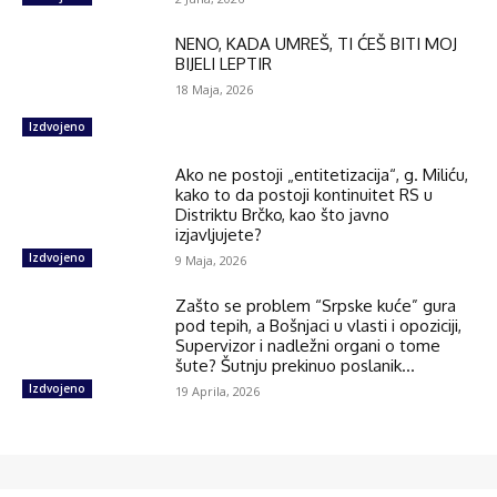
NENO, KADA UMREŠ, TI ĆEŠ BITI MOJ
BIJELI LEPTIR
18 Maja, 2026
Izdvojeno
Ako ne postoji „entitetizacija“, g. Miliću,
kako to da postoji kontinuitet RS u
Distriktu Brčko, kao što javno
izjavljujete?
Izdvojeno
9 Maja, 2026
Zašto se problem “Srpske kuće” gura
pod tepih, a Bošnjaci u vlasti i opoziciji,
Supervizor i nadležni organi o tome
šute? Šutnju prekinuo poslanik...
Izdvojeno
19 Aprila, 2026