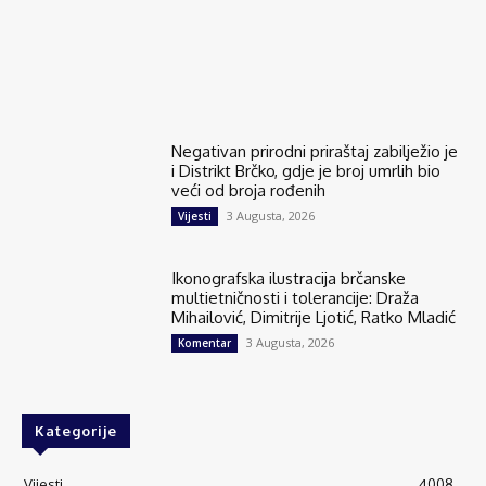
Negativan prirodni priraštaj zabilježio je
i Distrikt Brčko, gdje je broj umrlih bio
veći od broja rođenih
3 Augusta, 2026
Vijesti
Ikonografska ilustracija brčanske
multietničnosti i tolerancije: Draža
Mihailović, Dimitrije Ljotić, Ratko Mladić
3 Augusta, 2026
Komentar
Kategorije
Vijesti
4008