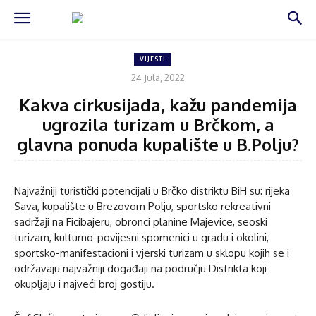
VIJESTI
24 Jula, 2022
Kakva cirkusijada, kažu pandemija
ugrozila turizam u Brčkom, a
glavna ponuda kupalište u B.Polju?
Najvažniji turistički potencijali u Brčko distriktu BiH su: rijeka
Sava, kupalište u Brezovom Polju, sportsko rekreativni
sadržaji na Ficibajeru, obronci planine Majevice, seoski
turizam, kulturno-povijesni spomenici u gradu i okolini,
sportsko-manifestacioni i vjerski turizam u sklopu kojih se i
održavaju najvažniji događaji na području Distrikta koji
okupljaju i najveći broj gostiju.