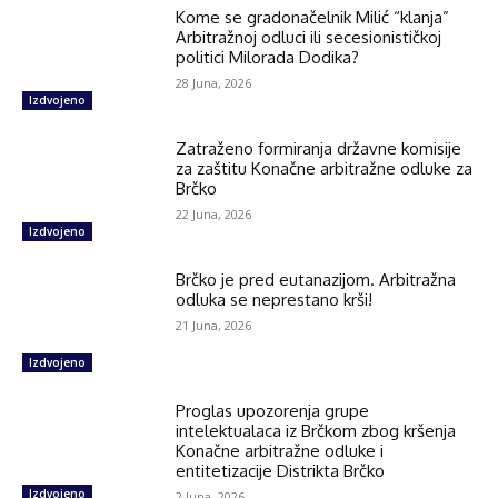
Kome se gradonačelnik Milić “klanja”
Arbitražnoj odluci ili secesionističkoj
politici Milorada Dodika?
28 Juna, 2026
Izdvojeno
Zatraženo formiranja državne komisije
za zaštitu Konačne arbitražne odluke za
Brčko
22 Juna, 2026
Izdvojeno
Brčko je pred eutanazijom. Arbitražna
odluka se neprestano krši!
21 Juna, 2026
Izdvojeno
Proglas upozorenja grupe
intelektualaca iz Brčkom zbog kršenja
Konačne arbitražne odluke i
entitetizacije Distrikta Brčko
Izdvojeno
2 Juna, 2026