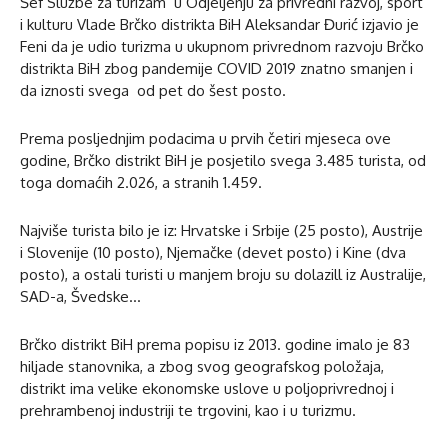
Šef Službe za turizam u Odjeljenju za privredni razvoj, sport
i kulturu Vlade Brčko distrikta BiH Aleksandar Đurić izjavio je
Feni da je udio turizma u ukupnom privrednom razvoju Brčko
distrikta BiH zbog pandemije COVID 2019 znatno smanjen i
da iznosti svega od pet do šest posto.
Prema posljednjim podacima u prvih četiri mjeseca ove
godine, Brčko distrikt BiH je posjetilo svega 3.485 turista, od
toga domaćih 2.026, a stranih 1.459.
Najviše turista bilo je iz: Hrvatske i Srbije (25 posto), Austrije
i Slovenije (10 posto), Njemačke (devet posto) i Kine (dva
posto), a ostali turisti u manjem broju su dolazill iz Australije,
SAD-a, Švedske…
Brčko distrikt BiH prema popisu iz 2013. godine imalo je 83
hiljade stanovnika, a zbog svog geografskog položaja,
distrikt ima velike ekonomske uslove u poljoprivrednoj i
prehrambenoj industriji te trgovini, kao i u turizmu.