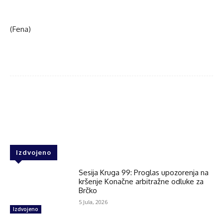
(Fena)
Facebook
Twitter
WhatsApp
Izdvojeno
Sesija Kruga 99: Proglas upozorenja na
kršenje Konačne arbitražne odluke za
Brčko
5 Jula, 2026
Izdvojeno