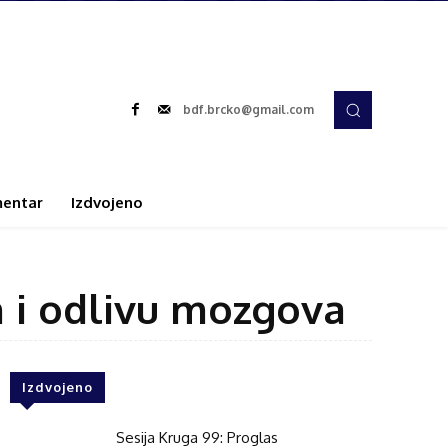
bdf.brcko@gmail.com
entar
Izdvojeno
h i odlivu mozgova
Izdvojeno
Sesija Kruga 99: Proglas