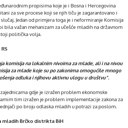
unarodnim propisima koje je i Bosna i Hercegovina
ani za sve procese koji se njih tiču je zagarantovano i
e slučaj. Jedan od primjera toga je i neformiranje Komisija
a bi bila važan mehanizam za učešće mladih na državnom
oji politička volja.
 RS
a komisija na lokalnim nivoima za mlade, ali i na nivou
omisija za mlade koje su po zakonima omogućile mnogo
šenja odluka i njihovu aktivnu ulogu u društvu”.
zajednicama gdje je izražen problem ekonomske
te samim tim izražen je problem implementacije zakona za
rednjači po broju odlaska mladih u potrazi za poslom.
mladih Brčko distrikta BiH