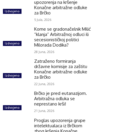
upozorenja na kršenje
Konačne arbitražne odluke
Izdvojeno
za Brčko
5 Jula, 2026
Kome se gradonačelnik Milić
“klanja” Arbitražnoj odluci ili
secesionističkoj politici
Izdvojeno
Milorada Dodika?
28 Juna, 2026
Zatraženo formiranja
državne komisije za zaštitu
Konačne arbitražne odluke
Izdvojeno
za Brčko
22 Juna, 2026
Brčko je pred eutanazijom.
Arbitražna odluka se
neprestano krši!
Izdvojeno
21 Juna, 2026
Proglas upozorenja grupe
intelektualaca iz Brčkom
zbog kršenja Konačne