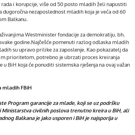
rada i korupcije, više od 50 posto mladih želi napustiti
a dugoročna nezaposlednost mladih koja je veća od 60
nom Balkanu.
raživanjima Westminister fondacije za demokratiju, bh.
a svake godine.Najčešće pomenuti razlog odlaska mladih
mladih su upravo prilike za zaposlenje. Kao pokazatelj da
im prioritetom, potrebno je ubrzati proces kreiranja
 u BiH koja će ponuditi sistemska rješenja na ovaj važan
a mladih FBiH
 jeste Program garancije za mlade, koji se uz podršku
 Ministarstva civilnih poslova trenutno kreira u BiH, ali
nog Balkana je jako usporen i BiH je najsporija u