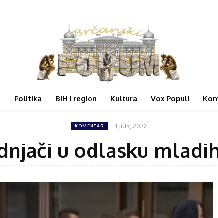
i
Politika
BiH i region
Kultura
Vox Populi
Kom
1 Jula, 2022
KOMENTAR
ednjači u odlasku mladi