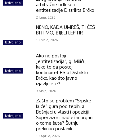
Izdvojeno
arbitražne odluke i
entitetizacije Distrikta Brčko
2 Juna, 2026
NENO, KADA UMREŠ, TI ĆEŠ
BITI MOJ BIJELI LEPTIR
18 Maja, 2026
Izdvojeno
Ako ne postoji
„entitetizacija“, g. Miliću,
kako to da postoji
Izdvojeno
kontinuitet RS u Distriktu
Brčko, kao što javno
izjavljujete?
9 Maja, 2026
Zašto se problem “Srpske
kuće” gura pod tepih, a
Bošnjaci u vlasti i opoziciji,
Izdvojeno
Supervizor i nadležni organi
o tome šute? Šutnju
prekinuo poslanik...
19 Aprila, 2026