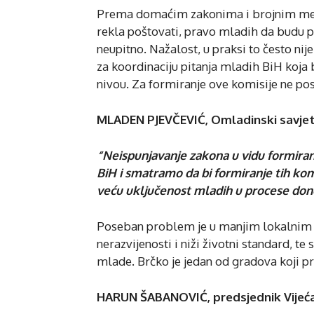
Prema domaćim zakonima i brojnim međ
rekla poštovati, pravo mladih da budu pit
neupitno. Nažalost, u praksi to često nij
za koordinaciju pitanja mladih BiH koj
nivou. Za formiranje ove komisije ne post
MLADEN PJEVČEVIĆ, Omladinski savjet
“Neispunjavanje zakona u vidu formiranj
BiH i smatramo da bi formiranje tih k
veću uključenost mladih u procese dono
Poseban problem je u manjim lokalnim 
nerazvijenosti i niži životni standard, 
mlade. Brčko je jedan od gradova koji p
HARUN ŠABANOVIĆ, predsjednik Vijeća 