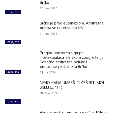
Brčko
22 Juna, 2026
Izdvojeno
Brčko je pred eutanazijom. Arbitražna
odluka se neprestano krši!
21 Juna, 2026
Izdvojeno
Proglas upozorenja grupe
intelektualaca iz Brčkom zbog kršenja
Konačne arbitražne odluke i
entitetizacije Distrikta Brčko
Izdvojeno
2 Juna, 2026
NENO, KADA UMREŠ, TI ĆEŠ BITI MOJ
BIJELI LEPTIR
18 Maja, 2026
Izdvojeno
Ako ne postoji „entitetizacija“, g. Miliću,