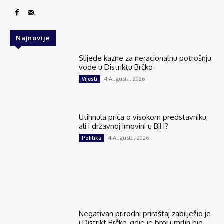
Najnovije
Slijede kazne za neracionalnu potrošnju
vode u Distriktu Brčko
4 Augusta, 2026
Vijesti
Utihnula priča o visokom predstavniku,
ali i državnoj imovini u BiH?
4 Augusta, 2026
Politika
Negativan prirodni priraštaj zabilježio je
i Distrikt Brčko, gdje je broj umrlih bio