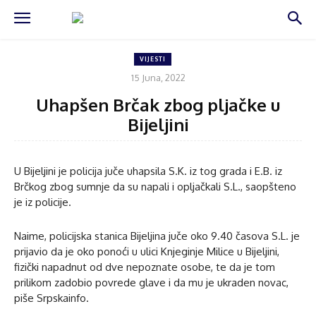
VIJESTI
15 Juna, 2022
Uhapšen Brčak zbog pljačke u
Bijeljini
U Bijeljini je policija juče uhapsila S.K. iz tog grada i E.B. iz
Brčkog zbog sumnje da su napali i opljačkali S.L., saopšteno
je iz policije.
Naime, policijska stanica Bijeljina juče oko 9.40 časova S.L. je
prijavio da je oko ponoći u ulici Knjeginje Milice u Bijeljini,
fizički napadnut od dve nepoznate osobe, te da je tom
prilikom zadobio povrede glave i da mu je ukraden novac,
piše Srpskainfo.