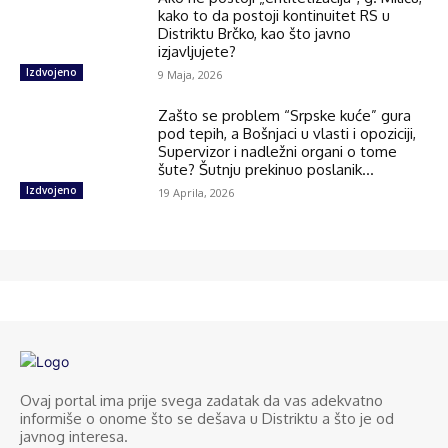
kako to da postoji kontinuitet RS u
Distriktu Brčko, kao što javno
izjavljujete?
Izdvojeno
9 Maja, 2026
Zašto se problem “Srpske kuće” gura
pod tepih, a Bošnjaci u vlasti i opoziciji,
Supervizor i nadležni organi o tome
šute? Šutnju prekinuo poslanik...
Izdvojeno
19 Aprila, 2026
Ovaj portal ima prije svega zadatak da vas adekvatno
informiše o onome što se dešava u Distriktu a što je od
javnog interesa.