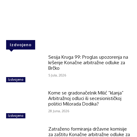
Facebook
Twitter
WhatsApp
Izdvojeno
Sesija Kruga 99: Proglas upozorenja na
kršenje Konačne arbitražne odluke za
Brčko
5 Jula, 2026
Izdvojeno
Kome se gradonačelnik Milić “klanja”
Arbitražnoj odluci ili secesionističkoj
politici Milorada Dodika?
28 Juna, 2026
Izdvojeno
Zatraženo formiranja državne komisije
za zaštitu Konačne arbitražne odluke za