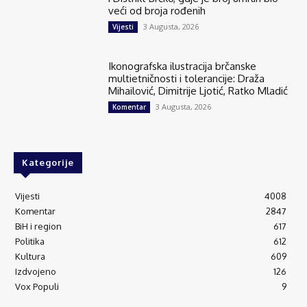
veći od broja rođenih
3 Augusta, 2026
Vijesti
Ikonografska ilustracija brčanske
multietničnosti i tolerancije: Draža
Mihailović, Dimitrije Ljotić, Ratko Mladić
3 Augusta, 2026
Komentar
Kategorije
Vijesti
4008
Komentar
2847
BiH i region
617
Politika
612
Kultura
609
Izdvojeno
126
Vox Populi
9