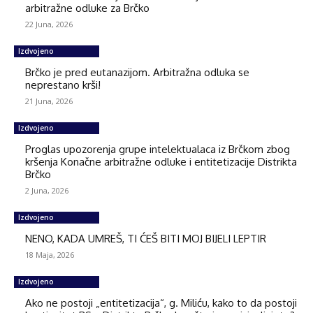
arbitražne odluke za Brčko
22 Juna, 2026
Izdvojeno
Brčko je pred eutanazijom. Arbitražna odluka se
neprestano krši!
21 Juna, 2026
Izdvojeno
Proglas upozorenja grupe intelektualaca iz Brčkom zbog
kršenja Konačne arbitražne odluke i entitetizacije Distrikta
Brčko
2 Juna, 2026
Izdvojeno
NENO, KADA UMREŠ, TI ĆEŠ BITI MOJ BIJELI LEPTIR
18 Maja, 2026
Izdvojeno
Ako ne postoji „entitetizacija“, g. Miliću, kako to da postoji