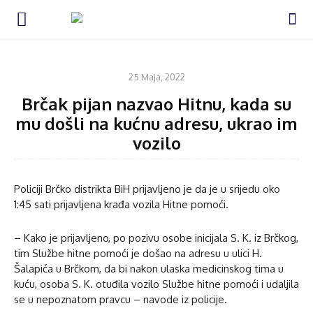
KOMENTAR
25 Maja, 2022
Brčak pijan nazvao Hitnu, kada su
mu došli na kućnu adresu, ukrao im
vozilo
Policiji Brčko distrikta BiH prijavljeno je da je u srijedu oko
1:45 sati prijavljena krađa vozila Hitne pomoći.
– Kako je prijavljeno, po pozivu osobe inicijala S. K. iz Brčkog,
tim Službe hitne pomoći je došao na adresu u ulici H.
Šalapića u Brčkom, da bi nakon ulaska medicinskog tima u
kuću, osoba S. K. otuđila vozilo Službe hitne pomoći i udaljila
se u nepoznatom pravcu – navode iz policije.