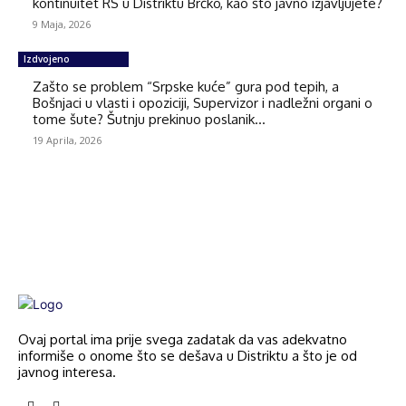
kontinuitet RS u Distriktu Brčko, kao što javno izjavljujete?
9 Maja, 2026
Izdvojeno
Zašto se problem “Srpske kuće” gura pod tepih, a
Bošnjaci u vlasti i opoziciji, Supervizor i nadležni organi o
tome šute? Šutnju prekinuo poslanik...
19 Aprila, 2026
Ovaj portal ima prije svega zadatak da vas adekvatno
informiše o onome što se dešava u Distriktu a što je od
javnog interesa.