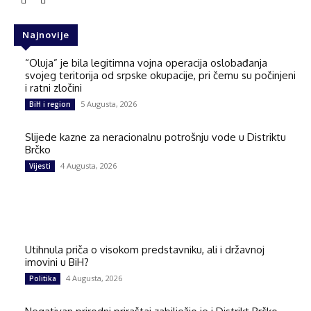
Najnovije
“Oluja” je bila legitimna vojna operacija oslobađanja
svojeg teritorija od srpske okupacije, pri čemu su počinjeni
i ratni zločini
5 Augusta, 2026
BiH i region
Slijede kazne za neracionalnu potrošnju vode u Distriktu
Brčko
4 Augusta, 2026
Vijesti
Utihnula priča o visokom predstavniku, ali i državnoj
imovini u BiH?
4 Augusta, 2026
Politika