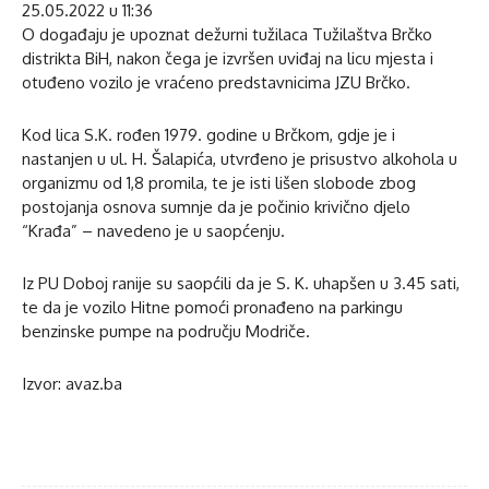
25.05.2022 u 11:36
O događaju je upoznat dežurni tužilaca Tužilaštva Brčko
distrikta BiH, nakon čega je izvršen uviđaj na licu mjesta i
otuđeno vozilo je vraćeno predstavnicima JZU Brčko.
Kod lica S.K. rođen 1979. godine u Brčkom, gdje je i
nastanjen u ul. H. Šalapića, utvrđeno je prisustvo alkohola u
organizmu od 1,8 promila, te je isti lišen slobode zbog
postojanja osnova sumnje da je počinio krivično djelo
“Krađa” – navedeno je u saopćenju.
Iz PU Doboj ranije su saopćili da je S. K. uhapšen u 3.45 sati,
te da je vozilo Hitne pomoći pronađeno na parkingu
benzinske pumpe na području Modriče.
Izvor: avaz.ba