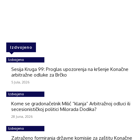
Facebook
Twitter
WhatsApp
Izdvojeno
Izdvojeno
Sesija Kruga 99: Proglas upozorenja na kršenje Konačne
arbitražne odluke za Brčko
5 Jula, 2026
Izdvojeno
Kome se gradonačelnik Milić “klanja” Arbitražnoj odluci ili
secesionističkoj politici Milorada Dodika?
28 Juna, 2026
Izdvojeno
Zatraženo formiranja državne komisije za zaštitu Konačne