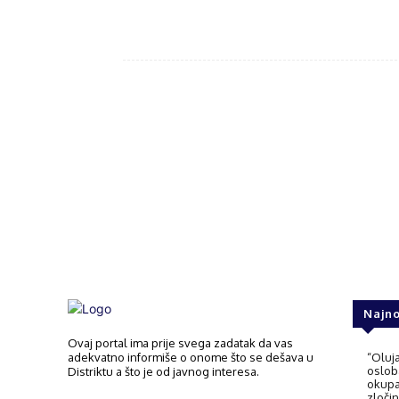
Fac
Share
Najno
Ovaj portal ima prije svega zadatak da vas
adekvatno informiše o onome što se dešava u
“Oluja
oslob
Distriktu a što je od javnog interesa.
okupac
zločin