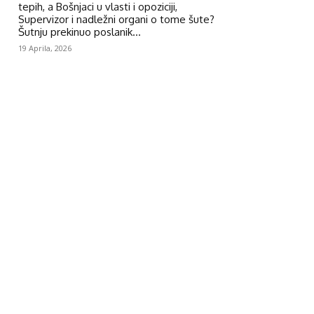
tepih, a Bošnjaci u vlasti i opoziciji,
Supervizor i nadležni organi o tome šute?
Šutnju prekinuo poslanik...
19 Aprila, 2026