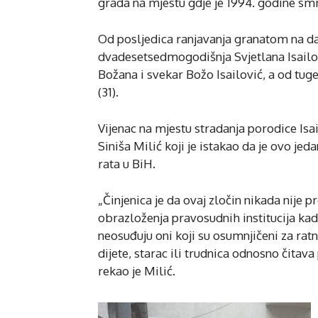
grada na mjestu gdje je 1994. godine smr
Od posljedica ranjavanja granatom na dan
dvadesetsedmogodišnja Svjetlana Isailov
Božana i svekar Božo Isailović, a od tug
(31).
Vijenac na mjestu stradanja porodice Isa
Siniša Milić koji je istakao da je ovo j
rata u BiH.
„Činjenica je da ovaj zločin nikada nije 
obrazloženja pravosudnih institucija kad
neosuđuju oni koji su osumnjičeni za ratne
dijete, starac ili trudnica odnosno čitav
rekao je Milić.