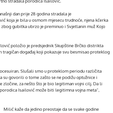
tno stradala porodica Isailović.
ašnji dan prije 28 godina stradala je
ić koja je bila u osmom mjesecu trudnoće, njena kćerka
e zbog gubitka ubrzo je preminuo i Svjetlanin muž Kojo
ilović položio je predsjednik Skupštine Brčko distrikta
edan tragičan događaj koji pokazuje svu besmisao proteklog
procesuiran. Slušali smo u proteklom periodu različita
a su govorili o tome zašto se ne podižu optužnice i
 zločine, za nešto što je bio legitiman vojni cilj. Da li
a porodica Isailović može biti legitimna vojna meta“,
Milić kaže da jedino preostaje da se svake godine