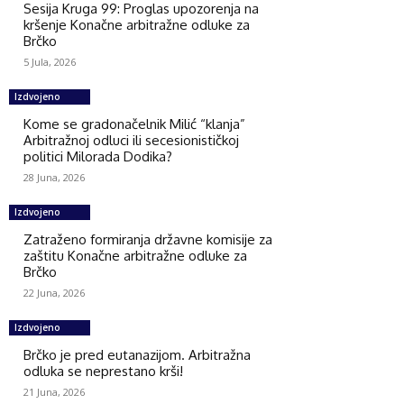
Sesija Kruga 99: Proglas upozorenja na
kršenje Konačne arbitražne odluke za
Brčko
5 Jula, 2026
Izdvojeno
Kome se gradonačelnik Milić “klanja”
Arbitražnoj odluci ili secesionističkoj
politici Milorada Dodika?
28 Juna, 2026
Izdvojeno
Zatraženo formiranja državne komisije za
zaštitu Konačne arbitražne odluke za
Brčko
22 Juna, 2026
Izdvojeno
Brčko je pred eutanazijom. Arbitražna
odluka se neprestano krši!
21 Juna, 2026