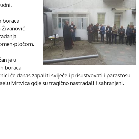
ludni.
h boraca
 Živanović
tradanja
spomen-pločom.
žan je u
ih boraca
ci će danas zapaliti svijeće i prisustvovati i parastosu
elu Mrtvica gdje su tragično nastradali i sahranjeni.