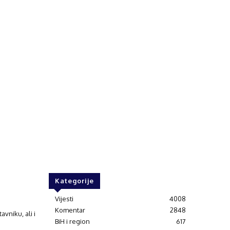
Kategorije
Vijesti
4008
Komentar
2848
vniku, ali i
BiH i region
617