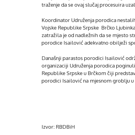
traženje da se ovaj slučaj procesuira uza
Koordinator Udruženja porodica nestali
Vojske Republike Srpske Brčko Ljubinka
zatražila je od nadležnih da se mjesto s
porodice Isailović adekvatno obilježi 
Današnji parastos porodici Isailović odr
organizaciji Udruženja porodica poginul
Republike Srpske u Brčkom čiji predstavni
porodici Isailović na mjesnom groblju u s
Izvor: RBDBiH