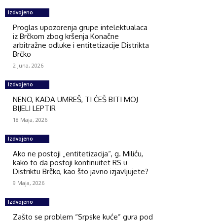
Izdvojeno
Proglas upozorenja grupe intelektualaca
iz Brčkom zbog kršenja Konačne
arbitražne odluke i entitetizacije Distrikta
Brčko
2 Juna, 2026
Izdvojeno
NENO, KADA UMREŠ, TI ĆEŠ BITI MOJ
BIJELI LEPTIR
18 Maja, 2026
Izdvojeno
Ako ne postoji „entitetizacija“, g. Miliću,
kako to da postoji kontinuitet RS u
Distriktu Brčko, kao što javno izjavljujete?
9 Maja, 2026
Izdvojeno
Zašto se problem “Srpske kuće” gura pod