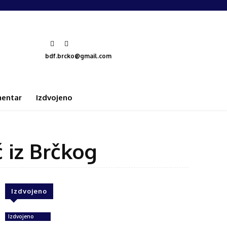
bdf.brcko@gmail.com
entar
Izdvojeno
ć iz Brčkog
Izdvojeno
Izdvojeno