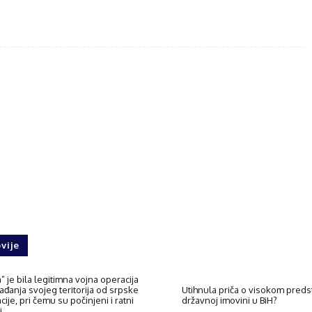
ebook
Twitter
WhatsApp
vije
” je bila legitimna vojna operacija
ađanja svojeg teritorija od srpske
Utihnula priča o visokom predsta
ije, pri čemu su počinjeni i ratni
državnoj imovini u BiH?
i