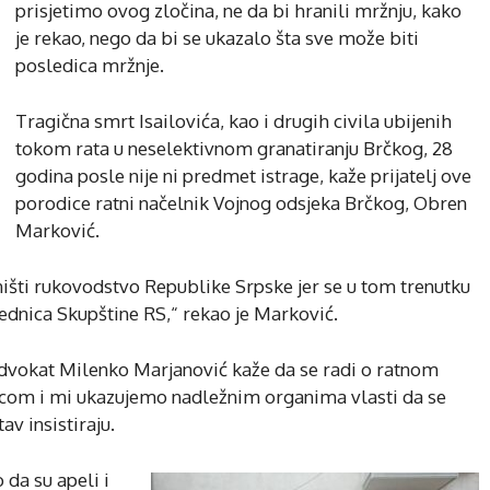
prisjetimo ovog zločina, ne da bi hranili mržnju, kako
je rekao, nego da bi se ukazalo šta sve može biti
posledica mržnje.
Tragična smrt Isailovića, kao i drugih civila ubijenih
tokom rata u neselektivnom granatiranju Brčkog, 28
godina posle nije ni predmet istrage, kaže prijatelj ove
porodice ratni načelnik Vojnog odsjeka Brčkog, Obren
Marković.
uništi rukovodstvo Republike Srpske jer se u tom trenutku
dnica Skupštine RS,“ rekao je Marković.
 advokat Milenko Marjanović kaže da se radi o ratnom
jecom i mi ukazujemo nadležnim organima vlasti da se
v insistiraju.
 da su apeli i