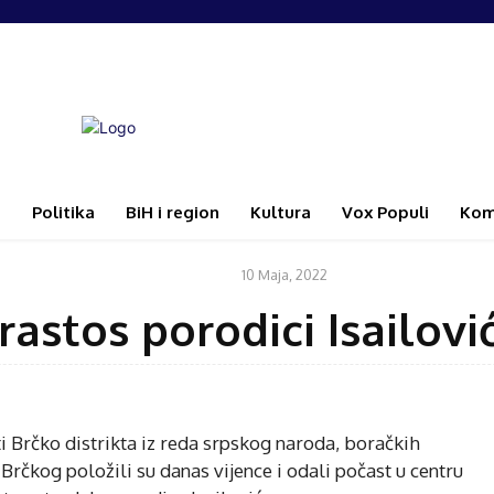
i
Politika
BiH i region
Kultura
Vox Populi
Kom
10 Maja, 2022
VIJESTI
astos porodici Isailovi
i Brčko distrikta iz reda srpskog naroda, boračkih
z Brčkog položili su danas vijence i odali počast u centru