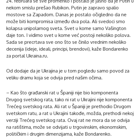
24. februara se sve promenilo i postalo je jasno da je Putin u
nekom smislu prešao Rubikon. Putin je zapravo spalio
mostove sa Zapadom. Danas je postalo očigledno da ne
može biti kompromisa između dva pola. Ali svedoci smo
kolapsa unipolarnog sveta. Svet u kome samo Vašington
daje ton. I vidimo svet u kome već postoji nekoliko polova.
Sada se precrtava sve ono što se činilo vrednim nekoliko
decenija (ideje, ideali, principi, brendovi), kaže Bondarenko
za portal Ukraina.ru.
Od dodaje da je Ukrajina je u tom pogledu samo povod za
veliku dramu koja se odvija pred našim očima.
– Kao što građanski rat u Španiji nije bio komponenta
Drugog svetskog rata, tako ni rat u Ukrajini nije komponenta
Trećeg svetskog rata. Ali rat u Španiji je prethodio Drugom
svetskom ratu, a rat u Ukrajini takođe, možda, prethodi nekoj
verziji Trećeg svetskog rata. Ovaj rat ne mora da se odvija
na ratištima, može se odvijati u trgovinskim, ekonomskim,
političkim i drugim dimenzijama, kaže Bondarenko.