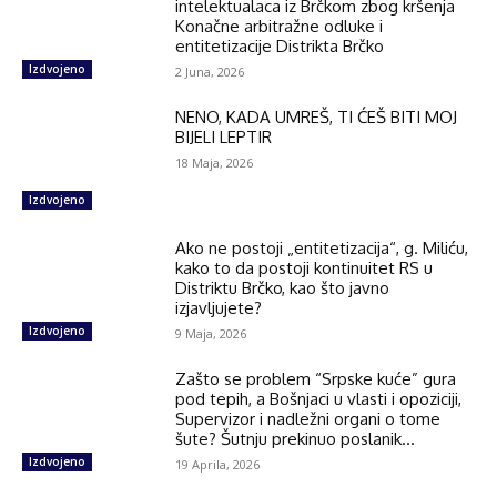
intelektualaca iz Brčkom zbog kršenja
Konačne arbitražne odluke i
entitetizacije Distrikta Brčko
Izdvojeno
2 Juna, 2026
NENO, KADA UMREŠ, TI ĆEŠ BITI MOJ
BIJELI LEPTIR
18 Maja, 2026
Izdvojeno
Ako ne postoji „entitetizacija“, g. Miliću,
kako to da postoji kontinuitet RS u
Distriktu Brčko, kao što javno
izjavljujete?
Izdvojeno
9 Maja, 2026
Zašto se problem “Srpske kuće” gura
pod tepih, a Bošnjaci u vlasti i opoziciji,
Supervizor i nadležni organi o tome
šute? Šutnju prekinuo poslanik...
Izdvojeno
19 Aprila, 2026