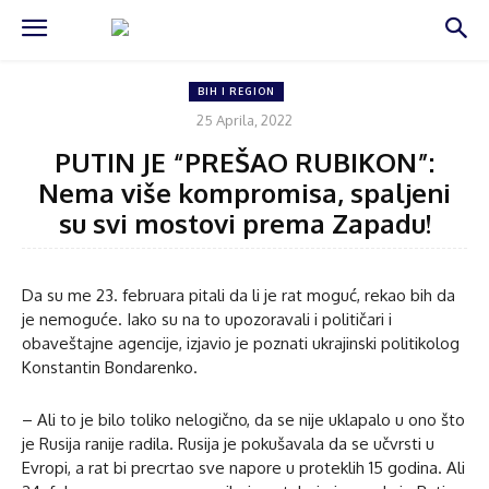
BIH I REGION
25 Aprila, 2022
PUTIN JE “PREŠAO RUBIKON”:
Nema više kompromisa, spaljeni
su svi mostovi prema Zapadu!
Da su me 23. februara pitali da li je rat moguć, rekao bih da
je nemoguće. Iako su na to upozoravali i političari i
obaveštajne agencije, izjavio je poznati ukrajinski politikolog
Konstantin Bondarenko.
– Ali to je bilo toliko nelogično, da se nije uklapalo u ono što
je Rusija ranije radila. Rusija je pokušavala da se učvrsti u
Evropi, a rat bi precrtao sve napore u proteklih 15 godina. Ali