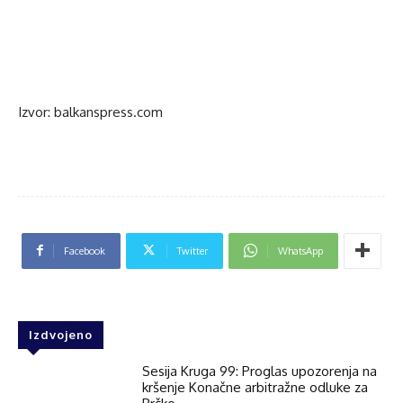
Izvor: balkanspress.com
Facebook
Twitter
WhatsApp
Izdvojeno
Sesija Kruga 99: Proglas upozorenja na
kršenje Konačne arbitražne odluke za