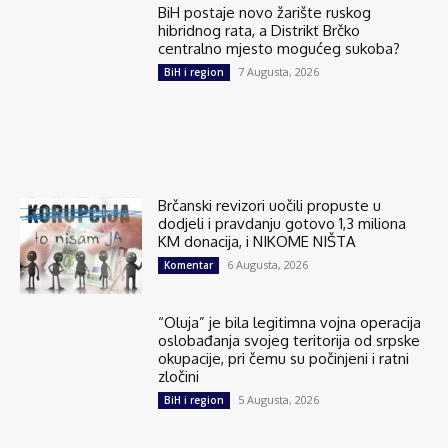
BiH postaje novo žarište ruskog
hibridnog rata, a Distrikt Brčko
centralno mjesto mogućeg sukoba?
7 Augusta, 2026
BiH i region
Brčanski revizori uočili propuste u
dodjeli i pravdanju gotovo 1,3 miliona
KM donacija, i NIKOME NIŠTA
6 Augusta, 2026
Komentar
“Oluja” je bila legitimna vojna operacija
oslobađanja svojeg teritorija od srpske
okupacije, pri čemu su počinjeni i ratni
zločini
5 Augusta, 2026
BiH i region