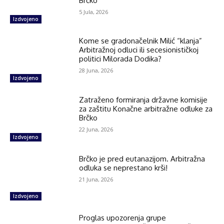
Brčko
5 Jula, 2026
Izdvojeno
Kome se gradonačelnik Milić “klanja”
Arbitražnoj odluci ili secesionističkoj
politici Milorada Dodika?
28 Juna, 2026
Izdvojeno
Zatraženo formiranja državne komisije
za zaštitu Konačne arbitražne odluke za
Brčko
22 Juna, 2026
Izdvojeno
Brčko je pred eutanazijom. Arbitražna
odluka se neprestano krši!
21 Juna, 2026
Izdvojeno
Proglas upozorenja grupe