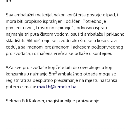
itd.
Sav ambalažni materijal nakon korištenja postaje otpad, i
mora biti propisno ispražnjen i očišćen. Potrebno je
primjeniti tzv. „Trostruko ispiranje“ , odnosno isprati
najmanje tri puta čistom vodom, osušiti ambalažu i prikladno
skladištiti. Skladištenje se izvodi tako što se u kesu stavi
cedulja sa imenom, prezimenom i adresom poljoprivrednog
proizvođača, i označena vrećica se odlaže u kontejner.
*Za sve proizvođače koji žele biti dio ove akcije, a koji
3
konzumiraju najmanje 5m
ambalažnog otpada mogu se
registrirati za besplatno preuzimanje na mjestu nastanka
putem e-maila:
maid.h@kemeko.ba
Selman Edi Kaloper, magistar biljne proizvodnje