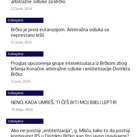
arbitražne odluke za Brčko
22 Juna, 2026
Izdvojeno
Brčko je pred eutanazijom. Arbitražna odluka se
neprestano krši!
21 Juna, 2026
Izdvojeno
Proglas upozorenja grupe intelektualaca iz Brčkom zbog
kršenja Konačne arbitražne odluke i entitetizacije Distrikta
Brčko
2 Juna, 2026
Izdvojeno
NENO, KADA UMREŠ, TI ĆEŠ BITI MOJ BIJELI LEPTIR
18 Maja, 2026
Izdvojeno
Ako ne postoji „entitetizacija“, g. Miliću, kako to da postoji
kontinuitet RS u Distriktu Brčko, kao što javno izjavljujete?