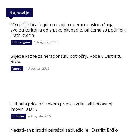
Najnovije
“Oluja” je bila legitimna vojna operacija oslobađanja
svojeg teritorija od srpske okupacije, pri čemu su počinjeni
i ratni zločini
5 Augusta, 2026
BiH i region
Slijede kazne za neracionalnu potrošnju vode u Distriktu
Brčko
4 Augusta, 2026
Vijesti
Utihnula priča o visokom predstavniku, ali i državnoj
imovini u BiH?
4 Augusta, 2026
Politika
Negativan prirodni priraštaj zabilježio je i Distrikt Brčko,