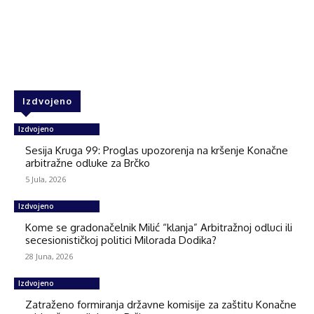
Facebook
Twitter
WhatsApp
Izdvojeno
Izdvojeno
Sesija Kruga 99: Proglas upozorenja na kršenje Konačne
arbitražne odluke za Brčko
5 Jula, 2026
Izdvojeno
Kome se gradonačelnik Milić “klanja” Arbitražnoj odluci ili
secesionističkoj politici Milorada Dodika?
28 Juna, 2026
Izdvojeno
Zatraženo formiranja državne komisije za zaštitu Konačne