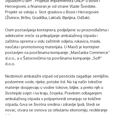
otpadom u BiH“
. Projekat implementira UNDP u Bosni i
Hercegovini, a finansiran je od strane Vlade Švedske.
Projekt se odvija u šest gradova u Bosni i Hercegovini
(Živinice, Brčko, Gradiška, Laktaši, Bijeljina, Odžak).
Osim postavljanja kontejnera, podjeljene su proizvođačima i
adekvatne vreće za prikupljanje ambalažnog otpada i
zaštitna oprema u vidu zaštitnih odijela, rukavica, maski,
naočala i promotivnog materijala. U Maoči je kontejner
postavljen na površinama kompanije „Maočanka Commerce“
d.o.o., a u Šatorovićima na površinama kompanije „Soff“
d.o.o.
Nezbrinuti ambalažni otpad od pesticida zagađuje zemljište,
podzemne vode, rijeke, potoke itd. Na taj način toksične
materije dospjevaju u vodne tokove, biljke, a preko njih u
životinjski svijet i na kraju, čovjeka. Pravilnim odlaganjem
ambalažnog otpada u poljoprivredi smanjuju se količine
otpada, čuva se životna sredina i zdravlje ljudi, štedi se
novac, stvara se osnova za cirkularnu ekonomiju, recikliranje