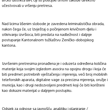
Brčko distrikta BiH, čiji su policijski timovi
takođe
direktno
učestvovali u vršenju pretresa.
Nad
lic
ima
lišeni
m
slobode
je
zavedena kriminalistička obrada,
nakon čega će, uz Izvještaj o počinjenom krivičnom djelu i
otkrivanju izvršioca, biti predata na nadležnost i daljnje
postupanje Kantonalnom tužilaštvu
Zeničko-dobojskog
kantona.
Izvršenim pretresima pronađena je i oduzeta određena količina
materije koja svojim izgledom asocira na opojnu drogu
i
koja će
biti predmet potrebnih vještačenja i mjerenja, veći broj mobilnih
telefonskih aparata, digitalne vage za precizna mjerenja,
oružje i
municija, ka
o i drugi nedozvoljeni predmeti koji će biti korišteni
kao dokazni materijal u daljnjem postupku.
Odsjek za odnose sa javnošću, analitiku i planiranje /