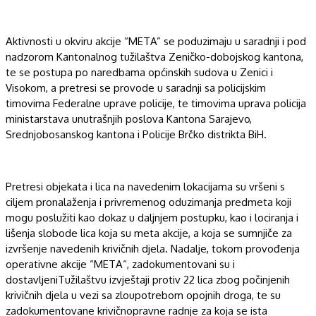
Aktivnosti u okviru akcije “META” se poduzimaju u saradnji i pod
nadzorom Kantonalnog tužilaštva Zeničko-dobojskog kantona,
te se postupa po naredbama općinskih sudova u Zenici i
Visokom, a pretresi se provode u saradnji sa policijskim
timovima Federalne uprave policije, te timovima uprava policija
ministarstava unutrašnjih poslova Kantona Sarajevo,
Srednjobosanskog kantona i Policije Brčko distrikta BiH.
Pretresi objekata i lica na navedenim lokacijama su vršeni s
ciljem pronalaženja i privremenog oduzimanja predmeta koji
mogu poslužiti kao dokaz u daljnjem postupku, kao i lociranja i
lišenja slobode lica koja su meta akcije, a koja se sumnjiče za
izvršenje navedenih krivičnih djela. Nadalje, tokom provođenja
operativne akcije “M
ETA
“, zadokumentovan
i su
i
dostavljen
i
Tužilaštvu izvještaj
i
protiv
22
lica zbog počinjenih
krivičnih djela u vezi sa zloupotrebom opojnih droga
, te su
zadokumentovane krivičnopravn
e
radnj
e
za koja se ista