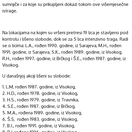
sumnjiče i za koje su prikuplj
e
ni dokazi tokom ove višemjesečne
istrage.
N
a lokacijama na kojim su vršeni
pretresi
19
lica je stavljeno pod
kontrolu i lišeno slobode,
dok se za
5
lica
intenzivno
traga
. R
adi
se o licima:
L.A.,
rođen 19
9
0
. godine
,
iz Sarajeva, M
.
H
., rođen
19
91
. godine,
iz Sarajeva, S.K., rođen 1989. godine,
iz Visokog,
R.H., rođen 1997. godine, iz
Brčkog
i Š.E., rođen 1987. godine,
iz
Visokog
.
U današnjoj akciji lišeni su slobode:
1.
L
.
M
, rođen 19
87
. godine, iz
Visokog,
2.
H.D.,
rođen 19
7
8
. godine, iz
Visokog
,
3.
H.S.,
rođen 19
79
. godine, iz
Travnika,
4.
S
.
E
., rođen
19
87
. godine, iz
Brčkog
,
5.
M.A
.
,
rođen
a
19
89
. godine, iz
Visokog
,
6.
Š
.
S
, rođen 19
8
3
. godine, iz
Visokog
,
7.
B
.
I
.,
rođen 19
9
1
. godine, iz
Visokog,