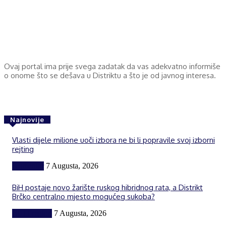
Ovaj portal ima prije svega zadatak da vas adekvatno informiše
o onome što se dešava u Distriktu a što je od javnog interesa.
Najnovije
Vlasti dijele milione uoči izbora ne bi li popravile svoj izborni
rejting
Komentar
7 Augusta, 2026
BiH postaje novo žarište ruskog hibridnog rata, a Distrikt
Brčko centralno mjesto mogućeg sukoba?
BiH i region
7 Augusta, 2026