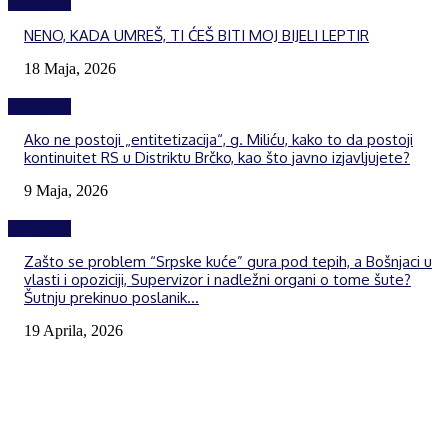
Izdvojeno
NENO, KADA UMREŠ, TI ĆEŠ BITI MOJ BIJELI LEPTIR
18 Maja, 2026
Izdvojeno
Ako ne postoji „entitetizacija“, g. Miliću, kako to da postoji
kontinuitet RS u Distriktu Brčko, kao što javno izjavljujete?
9 Maja, 2026
Izdvojeno
Zašto se problem “Srpske kuće” gura pod tepih, a Bošnjaci u
vlasti i opoziciji, Supervizor i nadležni organi o tome šute?
Šutnju prekinuo poslanik...
19 Aprila, 2026