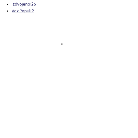
Izdvojeno
126
Vox Populi
9
© Brčanski forum.
Impresum