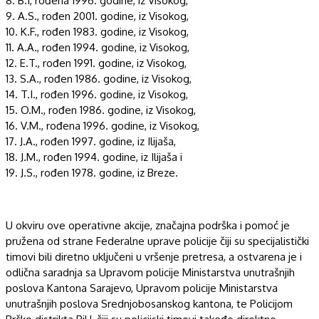
8.
B
.
I,
rođen
a
19
9
6
. godine, iz
Visokog
,
9.
A
.
S
.,
rođen
2001
. godine, iz
Visokog
,
10.
K.F.,
rođen
19
83
. godine, iz
Visokog,
11.
A
.
A
.,
rođen
19
94
. godine, iz
Visokog,
12.
E.T
.,
rođen
19
91
. godine, iz
Visokog
,
13.
S.
A.
, rođen 19
86
. godine, iz
Visokog
,
14.
T
.
I
., rođen 199
6
. godine, iz
Visokog
,
15.
O
.
M
., rođen 198
6
. godine, iz
Visokog,
16.
V
.
M.,
rođena 199
6
. godine, iz
Visokog
,
17.
J
.
A
., rođen 199
7
. godine, iz
Ilijaša
,
18.
J
.
M
., rođen 19
94
. godine, iz
Ilijaša i
19.
J
.
S
., rođen
19
78
. godine, iz
Breze
.
U okviru ove operativne akcije, značajna podrška i pomoć je
pružena od strane Federalne uprave policije
čiji su specijalistički
timovi bili diretno uključeni u vršenje pretresa
, a ostvarena je i
odlična saradnja sa
Upravom
policije Ministarstva unutrašnjih
poslova
Kantona Sarajevo,
Uprav
om
policije Ministarstva
unutrašnjih poslova
Srednjobosanskog kantona,
te Policijom