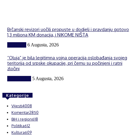
Brčanski revizori uočili propuste u dodjeli i pravdanju gotovo
1,3 miliona KM donacija, i NIKOME NIŠTA
Komentar
6 Augusta, 2026
“Oluja” je bila legitimna vojna operacija oslobađanja svojeg
teritorija od srpske okupacije, pri čemu su počinjeni i ratni
zločini
BiH i region
5 Augusta, 2026
Kategorije
Vijesti
4008
Komentar
2850
BiH i region
618
Politika
612
Kultura
609