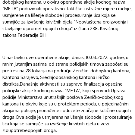
dobojskog kan
tona, u okviru operativne akcije kodnog naziva
“
META
” poduzimali operativno-taktičke i istražne mjere i radnje
,
usmjerene na lišenje slobode i procesuiranje lica koja se
sumnjiče za izvršenje krivičnih djela
“Neovlaštena proizvodnja i
stavljanje u promet opojnih droga” iz člana 238. Krivičnog
zakona Federacije BiH
.
U
nastavku ove operativne akcije, danas,
10
.0
3
.20
2
2
.
godine, u
ranim jutarnjim satima, od strane policijskih timova započeti
su
p
retresi
na
28 lokacija na
području Zeničko-dobojskog kantona,
Kantona Sarajevo, Srednjobosanskog kantona i Brčko
distrikta.
Današnje aktivnosti su zapravo finalizacija opsežne
policijske akcij
e
kodnog naziva “META”, koju sprovodi Uprava
policije Ministarstva unutrašnjih poslova Zeničko-dobojskog
kantona i u okviru koje su u proteklom periodu, u pojedinačnim
akcijama policije, pronađene i oduzete značajne količine opojnih
droga.
Ova akcija je usmjerena na lišenje slobode i procesuiranje
lica koja se sumnjiče za izvršenje krivičnih djela u vezi
zloupotrebe
opojnih droga.