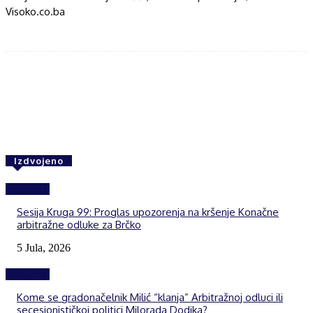
Visoko.co.ba
Facebook
Twitter
WhatsApp
Izdvojeno
Izdvojeno
Sesija Kruga 99: Proglas upozorenja na kršenje Konačne
arbitražne odluke za Brčko
5 Jula, 2026
Izdvojeno
Kome se gradonačelnik Milić “klanja” Arbitražnoj odluci ili
secesionističkoj politici Milorada Dodika?