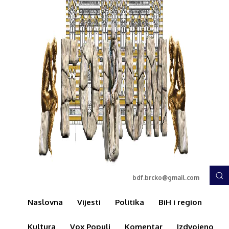
bdf.brcko@gmail.com
Naslovna
Vijesti
Politika
BiH i region
Kultura
Vox Populi
Komentar
Izdvojeno