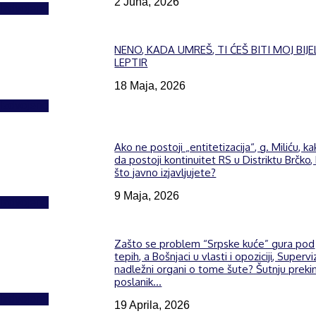
2 Juna, 2026
Izdvojeno
NENO, KADA UMREŠ, TI ĆEŠ BITI MOJ BIJE
LEPTIR
18 Maja, 2026
Izdvojeno
Ako ne postoji „entitetizacija“, g. Miliću, k
da postoji kontinuitet RS u Distriktu Brčko,
što javno izjavljujete?
9 Maja, 2026
Izdvojeno
Zašto se problem “Srpske kuće” gura pod
tepih, a Bošnjaci u vlasti i opoziciji, Supervi
nadležni organi o tome šute? Šutnju preki
poslanik...
Izdvojeno
19 Aprila, 2026