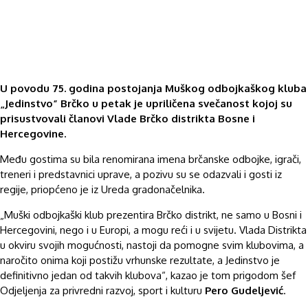
U povodu 75. godina postojanja Muškog odbojkaškog kluba
„Jedinstvo” Brčko u petak je upriličena svečanost kojoj su
prisustvovali članovi Vlade Brčko distrikta Bosne i
Hercegovine.
Među gostima su bila renomirana imena brčanske odbojke, igrači,
treneri i predstavnici uprave, a pozivu su se odazvali i gosti iz
regije, priopćeno je iz Ureda gradonačelnika.
„Muški odbojkaški klub prezentira Brčko distrikt, ne samo u Bosni i
Hercegovini, nego i u Europi, a mogu reći i u svijetu. Vlada Distrikta
u okviru svojih mogućnosti, nastoji da pomogne svim klubovima, a
naročito onima koji postižu vrhunske rezultate, a Jedinstvo je
definitivno jedan od takvih klubova“, kazao je tom prigodom šef
Odjeljenja za privredni razvoj, sport i kulturu
Pero Gudeljević
.