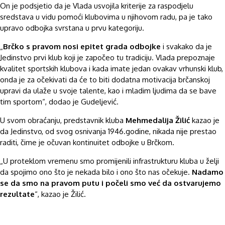
On je podsjetio da je Vlada usvojila kriterije za raspodjelu
sredstava u vidu pomoći klubovima u njihovom radu, pa je tako
upravo odbojka svrstana u prvu kategoriju.
„
Brčko s pravom nosi epitet grada odbojke
i svakako da je
Jedinstvo prvi klub koji je započeo tu tradiciju. Vlada prepoznaje
kvalitet sportskih klubova i kada imate jedan ovakav vrhunski klub,
onda je za očekivati da će to biti dodatna motivacija brčanskoj
upravi da ulaže u svoje talente, kao i mladim ljudima da se bave
tim sportom“, dodao je Gudeljević.
U svom obraćanju, predstavnik kluba
Mehmedalija Žilić
kazao je
da Jedinstvo, od svog osnivanja 1946.godine, nikada nije prestao
raditi, čime je očuvan kontinuitet odbojke u Brčkom.
„U proteklom vremenu smo promijenili infrastrukturu kluba u želji
da spojimo ono što je nekada bilo i ono što nas očekuje.
Nadamo
se da smo na pravom putu i počeli smo već da ostvarujemo
rezultate
“, kazao je Žilić.