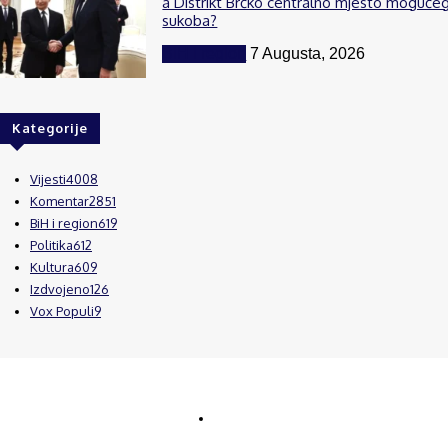
a Distrikt Brčko centralno mjesto moguće
sukoba?
BiH i region
7 Augusta, 2026
Kategorije
Vijesti
4008
Komentar
2851
BiH i region
619
Politika
612
Kultura
609
Izdvojeno
126
Vox Populi
9
© Brčanski forum.
Impresum