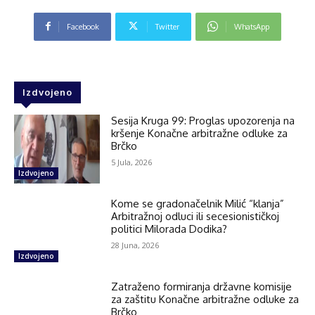
Facebook
Twitter
WhatsApp
Izdvojeno
Sesija Kruga 99: Proglas upozorenja na
kršenje Konačne arbitražne odluke za
Brčko
5 Jula, 2026
Izdvojeno
Kome se gradonačelnik Milić “klanja”
Arbitražnoj odluci ili secesionističkoj
politici Milorada Dodika?
28 Juna, 2026
Izdvojeno
Zatraženo formiranja državne komisije
za zaštitu Konačne arbitražne odluke za
Brčko