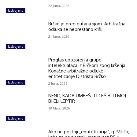
22 Juna, 2026
Izdvojeno
Brčko je pred eutanazijom. Arbitražna
odluka se neprestano krši!
21 Juna, 2026
Izdvojeno
Proglas upozorenja grupe
intelektualaca iz Brčkom zbog kršenja
Konačne arbitražne odluke i
entitetizacije Distrikta Brčko
Izdvojeno
2 Juna, 2026
NENO, KADA UMREŠ, TI ĆEŠ BITI MOJ
BIJELI LEPTIR
18 Maja, 2026
Izdvojeno
Ako ne postoji „entitetizacija“, g. Miliću,