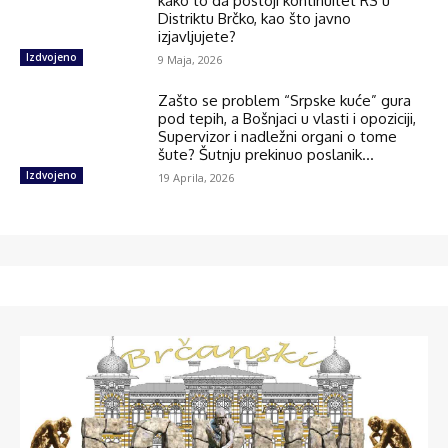
kako to da postoji kontinuitet RS u
Distriktu Brčko, kao što javno
izjavljujete?
Izdvojeno
9 Maja, 2026
Zašto se problem “Srpske kuće” gura
pod tepih, a Bošnjaci u vlasti i opoziciji,
Supervizor i nadležni organi o tome
šute? Šutnju prekinuo poslanik...
Izdvojeno
19 Aprila, 2026