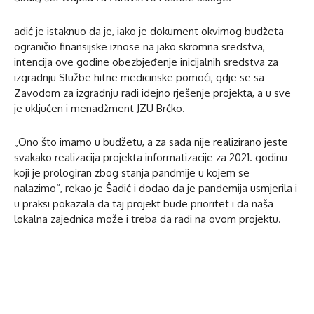
adić je istaknuo da je, iako je dokument okvirnog budžeta
ograničio finansijske iznose na jako skromna sredstva,
intencija ove godine obezbjeđenje inicijalnih sredstva za
izgradnju Službe hitne medicinske pomoći, gdje se sa
Zavodom za izgradnju radi idejno rješenje projekta, a u sve
je uključen i menadžment JZU Brčko.
„Ono što imamo u budžetu, a za sada nije realizirano jeste
svakako realizacija projekta informatizacije za 2021. godinu
koji je prologiran zbog stanja pandmije u kojem se
nalazimo“, rekao je Šadić i dodao da je pandemija usmjerila i
u praksi pokazala da taj projekt bude prioritet i da naša
lokalna zajednica može i treba da radi na ovom projektu.