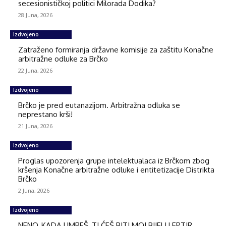
secesionističkoj politici Milorada Dodika?
28 Juna, 2026
Izdvojeno
Zatraženo formiranja državne komisije za zaštitu Konačne
arbitražne odluke za Brčko
22 Juna, 2026
Izdvojeno
Brčko je pred eutanazijom. Arbitražna odluka se
neprestano krši!
21 Juna, 2026
Izdvojeno
Proglas upozorenja grupe intelektualaca iz Brčkom zbog
kršenja Konačne arbitražne odluke i entitetizacije Distrikta
Brčko
2 Juna, 2026
Izdvojeno
NENO, KADA UMREŠ, TI ĆEŠ BITI MOJ BIJELI LEPTIR