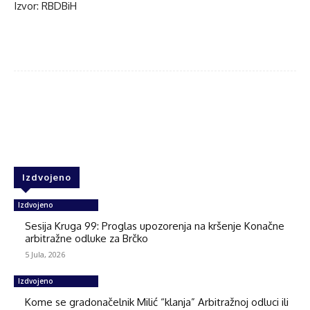
Izvor: RBDBiH
Facebook
Twitter
WhatsApp
Izdvojeno
Izdvojeno
Sesija Kruga 99: Proglas upozorenja na kršenje Konačne
arbitražne odluke za Brčko
5 Jula, 2026
Izdvojeno
Kome se gradonačelnik Milić “klanja” Arbitražnoj odluci ili