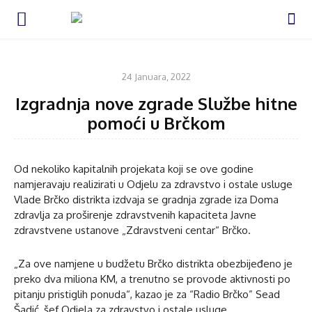
VIJESTI
24 Januara, 2022
Izgradnja nove zgrade Službe hitne
pomoći u Brčkom
Od nekoliko kapitalnih projekata koji se ove godine
namjeravaju realizirati u Odjelu za zdravstvo i ostale usluge
Vlade Brčko distrikta izdvaja se gradnja zgrade iza Doma
zdravlja za proširenje zdravstvenih kapaciteta Javne
zdravstvene ustanove „Zdravstveni centar“ Brčko.
„Za ove namjene u budžetu Brčko distrikta obezbijeđeno je
preko dva miliona KM, a trenutno se provode aktivnosti po
pitanju pristiglih ponuda“, kazao je za “Radio Brčko” Sead
Šadić, šef Odjela za zdravstvo i ostale usluge.