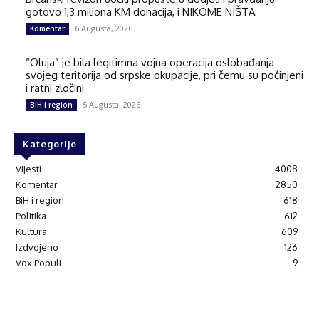
gotovo 1,3 miliona KM donacija, i NIKOME NIŠTA
6 Augusta, 2026
Komentar
“Oluja” je bila legitimna vojna operacija oslobađanja
svojeg teritorija od srpske okupacije, pri čemu su počinjeni
i ratni zločini
5 Augusta, 2026
BiH i region
Kategorije
Vijesti
4008
Komentar
2850
BiH i region
618
Politika
612
Kultura
609
Izdvojeno
126
Vox Populi
9
© Brčanski forum.