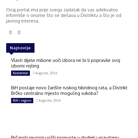
Ovaj portal ima prije svega zadatak da vas adekvatno
informiše o onome što se dešava u Distriktu a što je od
javnog interesa.
Najnovije
Vlasti dijele milione uoči izbora ne bi li popravile svoj
izborni rejting
7 Augusta, 2026
Komentar
BiH postaje novo žarište ruskog hibridnog rata, a Distrikt
Brčko centralno mjesto mogućeg sukoba?
7 Augusta, 2026
BiH i region
Brčanski revizori uočili propuste u dodjeli i pravdanju