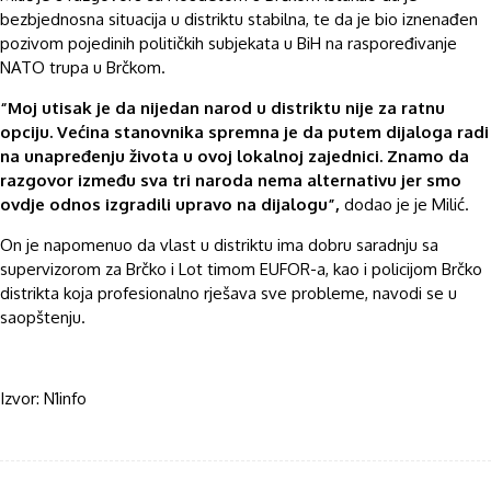
bezbjednosna situacija u distriktu stabilna, te da je bio iznenađen
pozivom pojedinih političkih subjekata u BiH na raspoređivanje
NATO trupa u Brčkom.
“Moj utisak je da nijedan narod u distriktu nije za ratnu
opciju. Većina stanovnika spremna je da putem dijaloga radi
na unapređenju života u ovoj lokalnoj zajednici. Znamo da
razgovor između sva tri naroda nema alternativu jer smo
ovdje odnos izgradili upravo na dijalogu”,
dodao je je Milić.
On je napomenuo da vlast u distriktu ima dobru saradnju sa
supervizorom za Brčko i Lot timom EUFOR-a, kao i policijom Brčko
distrikta koja profesionalno rješava sve probleme, navodi se u
saopštenju.
Izvor: N1info