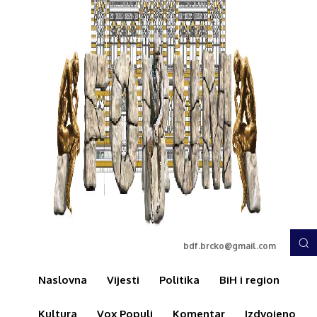
bdf.brcko@gmail.com
Naslovna
Vijesti
Politika
BiH i region
Kultura
Vox Populi
Komentar
Izdvojeno