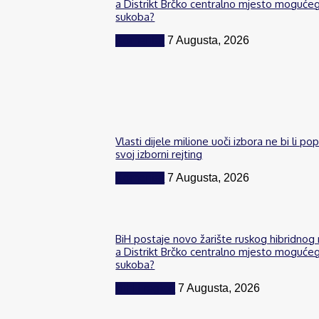
a Distrikt Brčko centralno mjesto moguće
sukoba?
Komentar
7 Augusta, 2026
Vlasti dijele milione uoči izbora ne bi li po
svoj izborni rejting
Komentar
7 Augusta, 2026
BiH postaje novo žarište ruskog hibridnog 
a Distrikt Brčko centralno mjesto moguće
sukoba?
BiH i region
7 Augusta, 2026