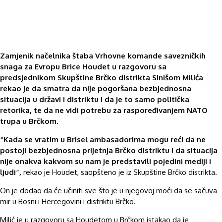
Zamjenik načelnika štaba Vrhovne komande savezničkih
snaga za Evropu Brice Houdet u razgovoru sa
predsjednikom Skupštine Brčko distrikta Sinišom Milića
rekao je da smatra da nije pogoršana bezbjednosna
situacija u državi i distriktu i da je to samo politička
retorika, te da ne vidi potrebu za raspoređivanjem NATO
trupa u Brčkom.
“Kada se vratim u Brisel ambasadorima mogu reći da ne
postoji bezbjednosna prijetnja Brčko distriktu i da situacija
nije onakva kakvom su nam je predstavili pojedini mediji i
ljudi”,
rekao je Houdet, saopšteno je iz Skupštine Brčko distrikta.
On je dodao da će učiniti sve što je u njegovoj moći da se sačuva
mir u Bosni i Hercegovini i distriktu Brčko.
Milić je u razgovoru sa Houdetom u Brčkom istakao da je