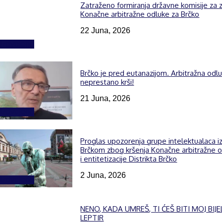
Zatraženo formiranja državne komisije za z
Konačne arbitražne odluke za Brčko
22 Juna, 2026
Izdvojeno
Brčko je pred eutanazijom. Arbitražna odl
neprestano krši!
21 Juna, 2026
Izdvojeno
Proglas upozorenja grupe intelektualaca i
Brčkom zbog kršenja Konačne arbitražne 
i entitetizacije Distrikta Brčko
2 Juna, 2026
Izdvojeno
NENO, KADA UMREŠ, TI ĆEŠ BITI MOJ BIJE
LEPTIR