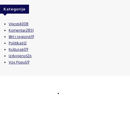
Kategorije
Vijesti
4008
Komentar
2851
BiH i region
619
Politika
612
Kultura
609
Izdvojeno
126
Vox Populi
9
© Brčanski forum.
Impresum