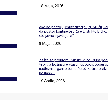
18 Maja, 2026
Izdvojeno
Ako ne postoji „entitetizacija“, g. Miliću, k
da postoji kontinuitet RS u Distriktu Brčko,
što javno izjavljujete?
9 Maja, 2026
Izdvojeno
Zašto se problem “Srpske kuće” gura pod
tepih, a Bošnjaci u vlasti i opoziciji, Supervi
nadležni organi o tome šute? Šutnju preki
poslanik...
Izdvojeno
19 Aprila, 2026