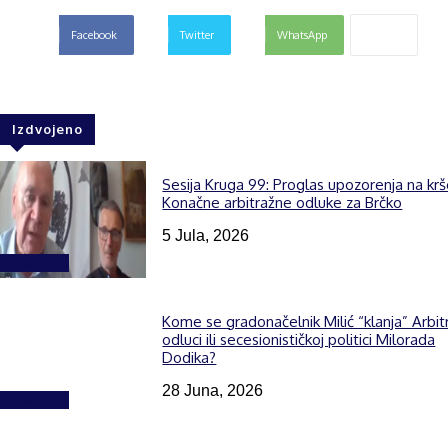
Facebook
Twitter
WhatsApp
Izdvojeno
Sesija Kruga 99: Proglas upozorenja na kr
Konačne arbitražne odluke za Brčko
5 Jula, 2026
Izdvojeno
Kome se gradonačelnik Milić “klanja” Arbit
odluci ili secesionističkoj politici Milorada
Dodika?
28 Juna, 2026
Izdvojeno