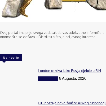
Ovaj portal ima prije svega zadatak da vas adekvatno informiše o
onome što se dešava u Distriktu a što je od javnog interesa.
Najnovije
London otkriva kako Rusija djeluje u BiH
BiH i region
8 Augusta, 2026
BiH postaje novo žarište ruskog hibridnog 