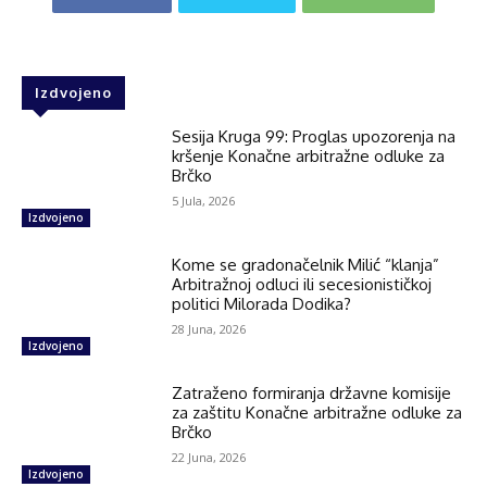
Izdvojeno
Sesija Kruga 99: Proglas upozorenja na
kršenje Konačne arbitražne odluke za
Brčko
5 Jula, 2026
Izdvojeno
Kome se gradonačelnik Milić “klanja”
Arbitražnoj odluci ili secesionističkoj
politici Milorada Dodika?
28 Juna, 2026
Izdvojeno
Zatraženo formiranja državne komisije
za zaštitu Konačne arbitražne odluke za
Brčko
22 Juna, 2026
Izdvojeno