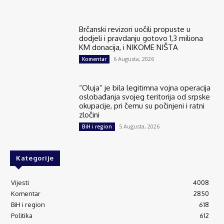
Brčanski revizori uočili propuste u
dodjeli i pravdanju gotovo 1,3 miliona
KM donacija, i NIKOME NIŠTA
6 Augusta, 2026
Komentar
“Oluja” je bila legitimna vojna operacija
oslobađanja svojeg teritorija od srpske
okupacije, pri čemu su počinjeni i ratni
zločini
5 Augusta, 2026
BiH i region
Kategorije
Vijesti
4008
Komentar
2850
BiH i region
618
Politika
612