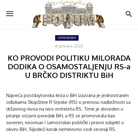
IZDVOJENO
4 Januara, 2022
KO PROVODI POLITIKU MILORADA
DODIKA O OSAMOSTALJENJU RS-a
U BRČKO DISTRIKTU BiH
Najveća postdaytonska kriza u BiH izazvana je jednostranim
odlukama Skupštine R Srpske (RS) o prenosu nadležnosti sa
državnog nivoa na nivo entniteta RS. Time je doveden u
pitanje ustavni poredak BiH, a RS se promovirala kao
suveren, neovisan i samostalan politički i pravni subjekt u
okviru BiH. Sljedeći korak neminovno vodi secesiji RS.