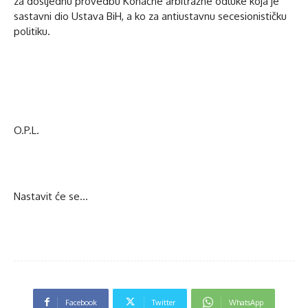
za dosljednu provedbu Konačne arbitražne odluke koja je
sastavni dio Ustava BiH, a ko za antiustavnu secesionističku
politiku.
O.P.L.
Nastavit će se…
Facebook
Twitter
WhatsApp