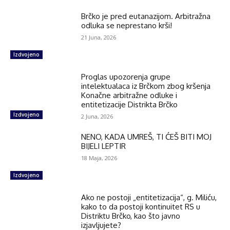
Brčko je pred eutanazijom. Arbitražna
odluka se neprestano krši!
21 Juna, 2026
Izdvojeno
Proglas upozorenja grupe
intelektualaca iz Brčkom zbog kršenja
Konačne arbitražne odluke i
entitetizacije Distrikta Brčko
Izdvojeno
2 Juna, 2026
NENO, KADA UMREŠ, TI ĆEŠ BITI MOJ
BIJELI LEPTIR
18 Maja, 2026
Izdvojeno
Ako ne postoji „entitetizacija“, g. Miliću,
kako to da postoji kontinuitet RS u
Distriktu Brčko, kao što javno
izjavljujete?