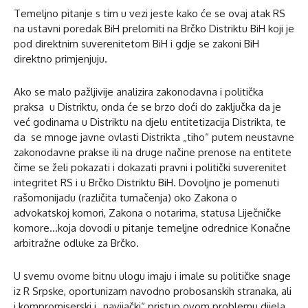
Temeljno pitanje s tim u vezi jeste kako će se ovaj atak RS
na ustavni poredak BiH prelomiti na Brčko Distriktu BiH koji je
pod direktnim suverenitetom BiH i gdje se zakoni BiH
direktno primjenjuju.
Ako se malo pažljivije analizira zakonodavna i politička
praksa u Distriktu, onda će se brzo doći do zaključka da je
već godinama u Distriktu na djelu entitetizacija Distrikta, te
da se mnoge javne ovlasti Distrikta „tiho“ putem neustavne
zakonodavne prakse ili na druge načine prenose na entitete
čime se želi pokazati i dokazati pravni i politički suverenitet
integritet RS i u Brčko Distriktu BiH. Dovoljno je pomenuti
rašomonijadu (različita tumačenja) oko Zakona o
advokatskoj komori, Zakona o notarima, statusa Liječničke
komore…koja dovodi u pitanje temeljne odrednice Konačne
arbitražne odluke za Brčko.
U svemu ovome bitnu ulogu imaju i imale su političke snage
iz R Srpske, oportunizam navodno probosanskih stranaka, ali
i kompromiserski i „navijački“ pristup ovom problemu dijela