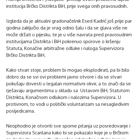
institucija Brčko Distrikta BiH, prije svega onih pravosudnih.
Izgleda da je aktualni gradonačelnik Esed Kadrić još prije par
godina zaključio da je vrag odnio šalu i da se glava više ne
može držati u pijesku, te je u više navrata pred pravosudnim
institucijama Distrikta i BiH pokrenuo sporove o kršenju
Statuta, Konačne arbitražne odluke i naloga Supervizora
Brčko Distrikta BiH.
Kako stvari stoje, problem bi mogao eksplodirati, pa bi bilo
dobro da se svi ovi problemi javno otvore i da se stvari
pokušaju dovesti u legalan normativni okvir, a to znači da se
rješavaju argumentima u skladu sa Ustavom BiH, Statutom
Distrikta, Konačnom odlukom i nalozima Supervizora. U
protivnom, to vodi u politički voluntarizam sa nesagledivim
posljedicama.
Neophodno je otvoriti sve sporne pitanja uz posredovanje i
Supervizora Scanlana kako bi se pokazalo koje je u Brčkom