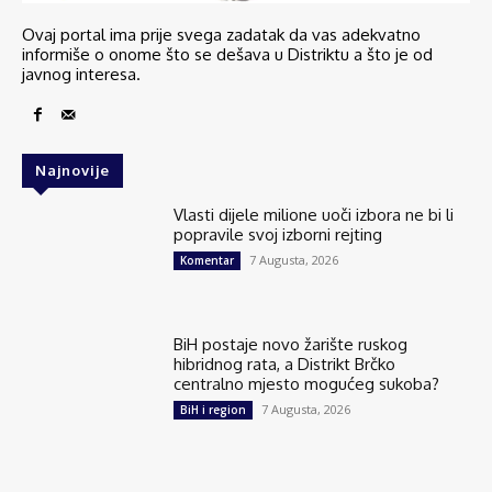
Ovaj portal ima prije svega zadatak da vas adekvatno
informiše o onome što se dešava u Distriktu a što je od
javnog interesa.
Najnovije
Vlasti dijele milione uoči izbora ne bi li
popravile svoj izborni rejting
7 Augusta, 2026
Komentar
BiH postaje novo žarište ruskog
hibridnog rata, a Distrikt Brčko
centralno mjesto mogućeg sukoba?
7 Augusta, 2026
BiH i region