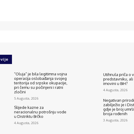
vije
“Oluja” je bila legitimna vojna
Utihnula priča o
operacija oslobađanja svojeg
predstavniku, ali
teritorija od srpske okupacije,
imovini u BiH?
pri čemu su počinjeni i ratni
4 Augusta, 2026
zločini
5 Augusta, 2026
Negativan prirodn
zabilježio je i Dis
Slijede kazne za
gdje je broj umrli
neracionalnu potrošnju vode
broja rođenih
u Distriktu Brčko
3 Augusta, 2026
4 Augusta, 2026