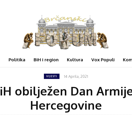
i
Politika
BiH i region
Kultura
Vox Populi
Kom
14 Aprila, 2021
VIJESTI
BiH obilježen Dan Armij
Hercegovine