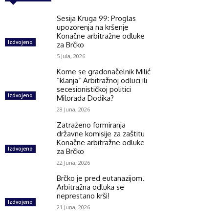
Sesija Kruga 99: Proglas
upozorenja na kršenje
Konačne arbitražne odluke
Izdvojeno
za Brčko
5 Jula, 2026
Kome se gradonačelnik Milić
“klanja” Arbitražnoj odluci ili
secesionističkoj politici
Izdvojeno
Milorada Dodika?
28 Juna, 2026
Zatraženo formiranja
državne komisije za zaštitu
Konačne arbitražne odluke
Izdvojeno
za Brčko
22 Juna, 2026
Brčko je pred eutanazijom.
Arbitražna odluka se
neprestano krši!
Izdvojeno
21 Juna, 2026