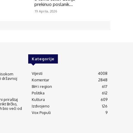
prekinuo poslanik...
19 Aprila, 2026
Kategorije
Vijesti
4008
 visokom
 i državnoj
Komentar
2848
BiH i region
617
Politika
612
Kultura
609
i priraštaj
trikt Brčko,
Izdvojeno
126
h bio veći od
Vox Populi
9