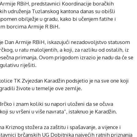
 Armije RBiH, predstavnici Koordinacije boračkih
čkih udruženja Tuzlanskog kantona danas su obišli
pomen obilježje u gradu, kako bi učenjem fatihe i
lim borcima Armije R BiH.
 je Dan Armije RBiH, iskazujući nezadovoljstvo statusom
og, u ratu maloljentih, a koji, za razliku od ostalih, iz
esečna primanja. Ovom prigodom izrazio je nadu da će se
ulativu riješiti.
kolice TK Zvjezdan Karadžin podsjetio je na sve one koji
ugradili živote u temelje ove zemlje.
Brčko i znam koliki su napori uloženi da se očuva
oji su vršeni u više navrata“, istaknuo je Karadžin.
 Kriznog stožera za zaštitu i spašavanje, a vijence i
dstavnici brčanskih UG Dobitnika najvećih ratnih priznanja