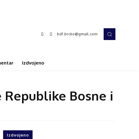
bdf.brcko@gmail.com
entar
Izdvojeno
e Republike Bosne i
Izdvojeno