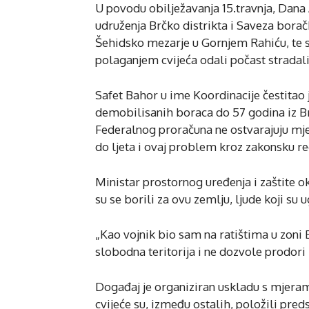
U povodu obilježavanja 15.travnja, Dana
udruženja Brčko distrikta i Saveza bora
Šehidsko mezarje u Gornjem Rahiću, te s
polaganjem cvijeća odali počast strada
Safet Bahor u ime Koordinacije čestitao
demobilisanih boraca do 57 godina iz Brčk
Federalnog proračuna ne ostvarajuju mj
do ljeta i ovaj problem kroz zakonsku reg
Ministar prostornog uređenja i zaštite o
su se borili za ovu zemlju, ljude koji su 
„Kao vojnik bio sam na ratištima u zoni 
slobodna teritorija i ne dozvole prodori k
Događaj je organiziran uskladu s mjerama
cvijeće su, između ostalih, položili pre