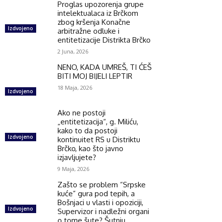
Proglas upozorenja grupe
intelektualaca iz Brčkom
zbog kršenja Konačne
Izdvojeno
arbitražne odluke i
entitetizacije Distrikta Brčko
2 Juna, 2026
NENO, KADA UMREŠ, TI ĆEŠ
BITI MOJ BIJELI LEPTIR
18 Maja, 2026
Izdvojeno
Ako ne postoji
„entitetizacija“, g. Miliću,
kako to da postoji
Izdvojeno
kontinuitet RS u Distriktu
Brčko, kao što javno
izjavljujete?
9 Maja, 2026
Zašto se problem “Srpske
kuće” gura pod tepih, a
Bošnjaci u vlasti i opoziciji,
Izdvojeno
Supervizor i nadležni organi
o tome šute? Šutnju