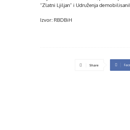
“Zlatni Ljiljan” i Udruženja demobilisan
Izvor: RBDBiH
Fac
Share